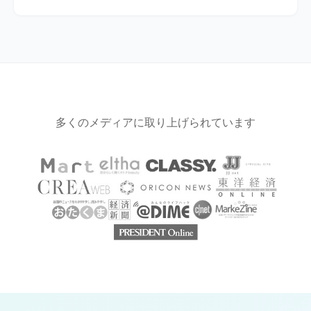
は修復費用をご負担いただくことがあります（事例は全体
サブスク会員様に限り、返品（手数料1,000ポイント/1
の1%未満です）。
着）にて対応しております。あらためてご注文ください。
なお、短期レンタル（ベーシック）会員様の返品はお受け
できかねますのでご了承ください。
多くのメディアに取り上げられています