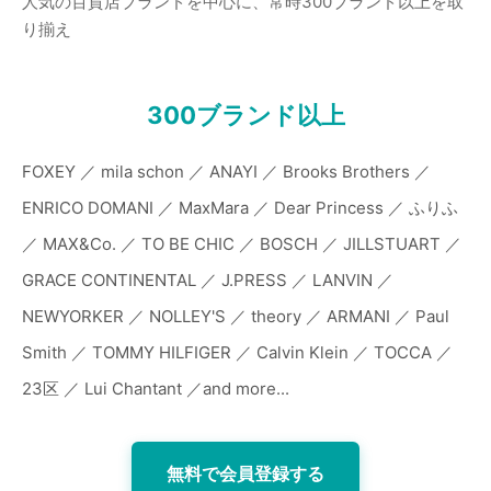
人気の百貨店ブランドを中心に、常時300ブランド以上を取
り揃え
300ブランド以上
FOXEY ／ mila schon ／ ANAYI ／ Brooks Brothers ／
ENRICO DOMANI ／ MaxMara ／ Dear Princess ／ ふりふ
／ MAX&Co. ／ TO BE CHIC ／ BOSCH ／ JILLSTUART ／
GRACE CONTINENTAL ／ J.PRESS ／ LANVIN ／
NEWYORKER ／ NOLLEY'S ／ theory ／ ARMANI ／ Paul
Smith ／ TOMMY HILFIGER ／ Calvin Klein ／ TOCCA ／
23区 ／ Lui Chantant ／and more...
無料で会員登録する