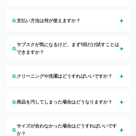
円・税込）、プラチナ（月額33,000円・税込）プランも
はい、いずれもいつでも可能です（レンタル中の商品があ
あります。月ごとのプラン変更もOKです。
る場合を除く）。ただし解約するとポイントが失効してし
支払い方法は何が使えますか？
まいます。「しばらく使わないが、ポイントを残しておき
たい」という場合は、解約ではなく休止のご利用をおすす
お支払いはクレジットカードのみとなります。
めします。
サブスクが気になるけど、まず1回だけ試すことは
できますか？
はい、サブスクに登録しなくても「短期レンタル（ベーシ
ックプラン）」としてご利用いただけます。月額料金は不
クリーニングや洗濯はどうすればいいですか？
要で、借りたいときにクレジットカードでお支払いいただ
く都度払い方式です。レンタル期間は7・14・21日からお
ご自宅での洗濯・クリーニングは基本的にご遠慮いただい
選びいただけます（30日レンタルはサブスクのみ）。レン
ております。ご使用後はそのままご返却ください。返却後
商品を汚してしまった場合はどうなりますか？
タル開始日は30日先まで予約可能です。なお、往復送料無
はBristaがクリーニングします。「クリーニングOK」マー
料・返品サービス・購入サービスはサブスク会員様限定と
クがある商品のみ、お客様自身でクリーニングいただけま
通常のご使用による汚れや自然な劣化についての追加料金
なります。
す。
はございません。シミ抜きの追加請求もありません。ただ
サイズが合わなかった場合はどうすればいいです
し、次回レンタルに支障が生じる著しい汚損・破損の場合
か？