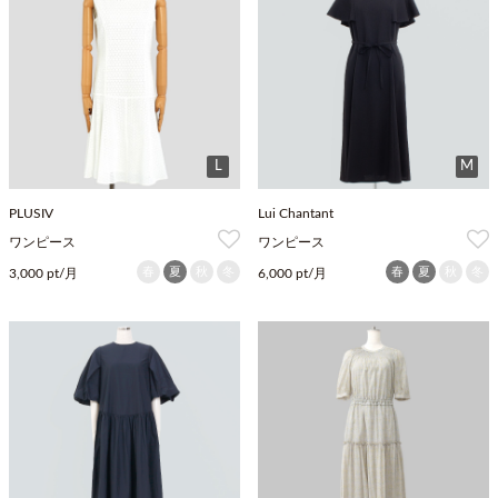
L
M
PLUSIV
Lui Chantant
ワンピース
ワンピース
春
夏
秋
冬
春
夏
秋
冬
3,000 pt/月
6,000 pt/月