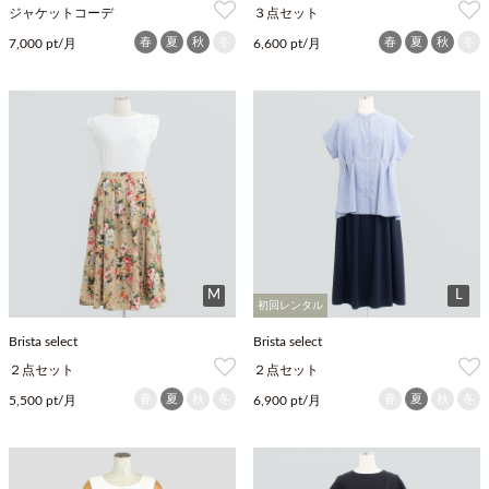
ジャケットコーデ
３点セット
春
夏
秋
冬
春
夏
秋
冬
7,000 pt/月
6,600 pt/月
M
L
初回レンタル
Brista select
Brista select
２点セット
２点セット
春
夏
秋
冬
春
夏
秋
冬
5,500 pt/月
6,900 pt/月