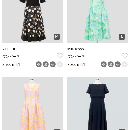
M
L
REGENCE
mila schon
ワンピース
ワンピース
春
夏
秋
冬
春
夏
秋
冬
6,500 pt/月
7,800 pt/月