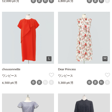
春
夏
秋
冬
春
夏
秋
冬
12,000 pt/月
6,800 pt/月
L
M
chousonnette
Dear Princess
ワンピース
ワンピース
春
夏
秋
冬
春
夏
秋
冬
6,500 pt/月
5,300 pt/月