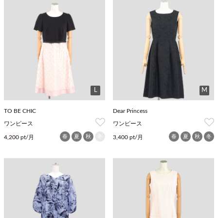
L
M
TO BE CHIC
Dear Princess
ワンピース
ワンピース
春
夏
秋
冬
春
夏
秋
冬
4,200 pt/月
3,400 pt/月