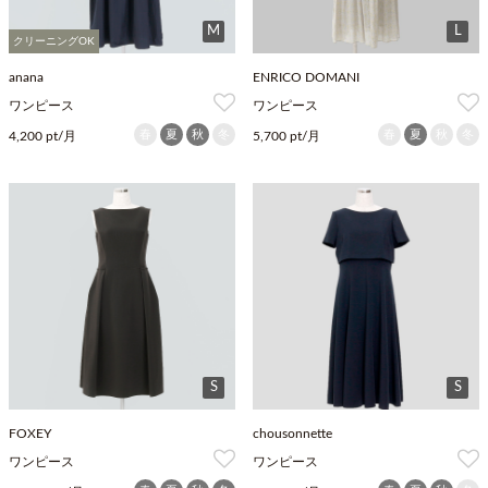
M
L
クリーニングOK
anana
ENRICO DOMANI
ワンピース
ワンピース
春
夏
秋
冬
春
夏
秋
冬
4,200 pt/月
5,700 pt/月
S
S
FOXEY
chousonnette
ワンピース
ワンピース