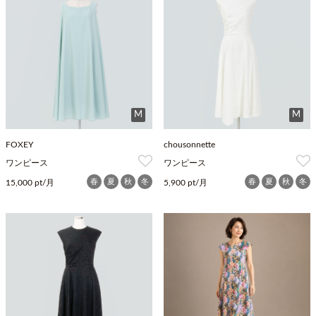
M
M
FOXEY
chousonnette
ワンピース
ワンピース
春
夏
秋
冬
春
夏
秋
冬
15,000 pt/月
5,900 pt/月