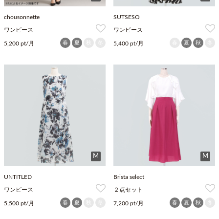
chousonnette
SUTSESO
ワンピース
ワンピース
春
夏
秋
冬
春
夏
秋
冬
5,200 pt/月
5,400 pt/月
M
M
UNTITLED
Brista select
ワンピース
２点セット
春
夏
秋
冬
春
夏
秋
冬
5,500 pt/月
7,200 pt/月