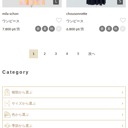
L
S
mila schon
chousonnette
ワンピース
ワンピース
春
夏
秋
冬
春
夏
秋
冬
7,800 pt/月
6,800 pt/月
1
2
3
4
5
次へ
Category
種類から選ぶ
サイズから選ぶ
色から選ぶ
季節から選ぶ