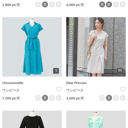
春
夏
秋
冬
春
夏
秋
冬
2,800 pt/月
6,000 pt/月
S
M
chousonnette
Dear Princess
ワンピース
ワンピース
春
夏
秋
冬
春
夏
秋
冬
7,500 pt/月
3,600 pt/月