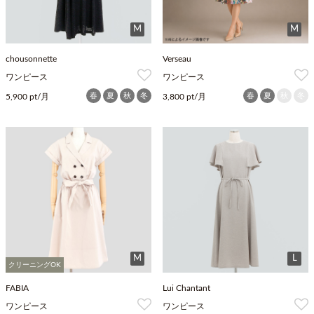
M
M
chousonnette
Verseau
ワンピース
ワンピース
春
夏
秋
冬
春
夏
秋
冬
5,900 pt/月
3,800 pt/月
M
L
クリーニングOK
FABIA
Lui Chantant
ワンピース
ワンピース