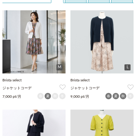
M
L
Brista select
Brista select
ジャケットコーデ
ジャケットコーデ
春
夏
秋
冬
春
夏
秋
冬
7,000 pt/月
9,000 pt/月