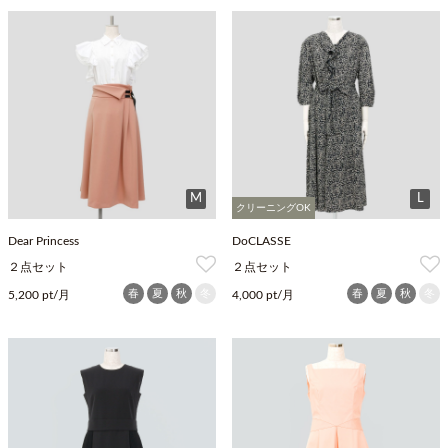
M
L
クリーニングOK
Dear Princess
DoCLASSE
２点セット
２点セット
春
夏
秋
冬
春
夏
秋
冬
5,200 pt/月
4,000 pt/月