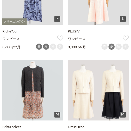
F
L
クリーニングOK
RicheYou
PLUSIV
ワンピース
ワンピース
春
夏
秋
冬
春
夏
秋
冬
3,600 pt/月
3,000 pt/月
M
M
Brista select
DressDeco