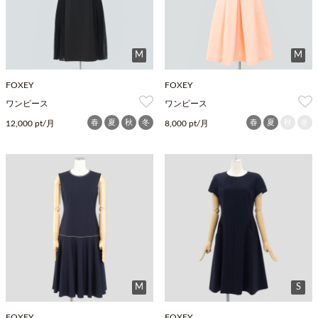
M
M
FOXEY
FOXEY
ワンピース
ワンピース
春
夏
秋
冬
春
夏
秋
冬
12,000 pt/月
8,000 pt/月
M
S
FOXEY
FOXEY