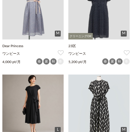
M
M
クリーニングOK
Dear Princess
23区
ワンピース
ワンピース
春
夏
秋
冬
春
夏
秋
冬
4,000 pt/月
5,200 pt/月
L
M