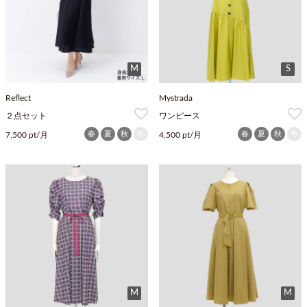
M
S
Reflect
Mystrada
２点セット
ワンピース
春
夏
秋
冬
春
夏
秋
冬
7,500 pt/月
4,500 pt/月
M
M