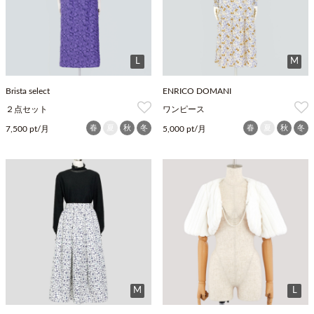
L
M
Brista select
ENRICO DOMANI
２点セット
ワンピース
春
夏
秋
冬
春
夏
秋
冬
7,500 pt/月
5,000 pt/月
M
L