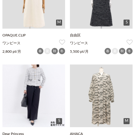
M
S
OPAQUE.CLIP
自由区
ワンピース
ワンピース
春
夏
秋
冬
春
夏
秋
冬
2,800 pt/月
5,500 pt/月
S
M
Dear Princess
AMACA