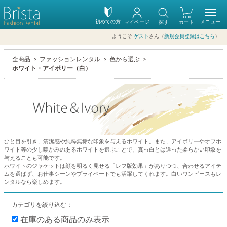
初めての方
メニュー
マイページ
探す
カート
ようこそ
ゲスト
さん（
新規会員登録はこちら
）
全商品
ファッションレンタル
色から選ぶ
ホワイト・アイボリー（白）
ひと目を引き、清潔感や純粋無垢な印象を与えるホワイト。また、アイボリーやオフホ
ワイト等の少し暖かみのあるホワイトを選ぶことで、真っ白とは違った柔らかい印象を
与えることも可能です。
ホワイトのジャケットは顔を明るく見せる「レフ版効果」がありつつ、合わせるアイテ
ムを選ばず、お仕事シーンやプライベートでも活躍してくれます。白いワンピースもレ
ンタルなら楽しめます。
カテゴリを絞り込む：
在庫のある商品のみ表示