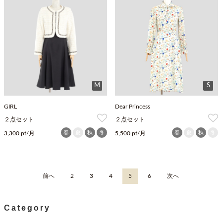
M
S
GIRL
Dear Princess
２点セット
２点セット
春
夏
秋
冬
春
夏
秋
冬
3,300 pt/月
5,500 pt/月
前へ
2
3
4
5
6
次へ
Category