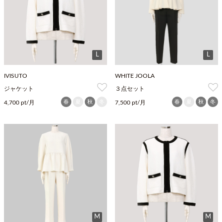
L
L
IVISUTO
WHITE JOOLA
ジャケット
３点セット
春
夏
秋
冬
春
夏
秋
冬
4,700 pt/月
7,500 pt/月
M
M