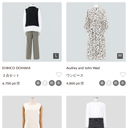
L
M
ENRICO DOMANI
Audrey and John Wad
２点セット
ワンピース
春
夏
秋
冬
春
夏
秋
冬
6,700 pt/月
4,800 pt/月