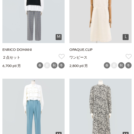
M
L
ENRICO DOMANI
OPAQUE.CLIP
２点セット
ワンピース
春
夏
秋
冬
春
夏
秋
冬
6,700 pt/月
2,800 pt/月