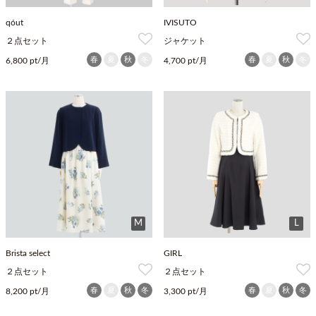
qóut
IVISUTO
２点セット
ジャケット
春
夏
秋
冬
春
夏
秋
冬
6,800 pt/月
4,700 pt/月
M
L
Brista select
GIRL
２点セット
２点セット
春
夏
秋
冬
春
夏
秋
冬
8,200 pt/月
3,300 pt/月