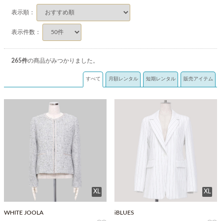
表示順：
表示件数：
265
件
の商品がみつかりました。
すべて
月額レンタル
短期レンタル
販売アイテム
XL
XL
WHITE JOOLA
iBLUES