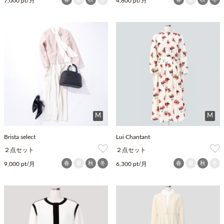
7,000 pt/月
4,800 pt/月
M
M
Brista select
Lui Chantant
２点セット
２点セット
春
夏
秋
冬
春
夏
秋
冬
9,000 pt/月
6,300 pt/月