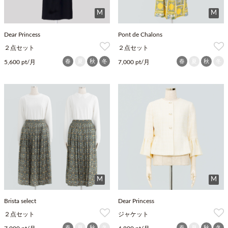
M
M
Dear Princess
Pont de Chalons
２点セット
２点セット
春
夏
秋
冬
春
夏
秋
冬
5,600 pt/月
7,000 pt/月
M
M
Brista select
Dear Princess
２点セット
ジャケット
春
夏
秋
冬
春
夏
秋
冬