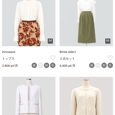
M
M
innowave
Brista select
トップス
２点セット
春
夏
秋
冬
春
夏
秋
冬
2,800 pt/月
6,400 pt/月