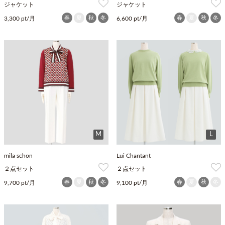
ジャケット
ジャケット
春
夏
秋
冬
春
夏
秋
冬
3,300 pt/月
6,600 pt/月
M
L
mila schon
Lui Chantant
２点セット
２点セット
春
夏
秋
冬
春
夏
秋
冬
9,700 pt/月
9,100 pt/月