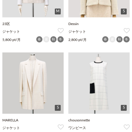
M
S
23区
Dessin
ジャケット
ジャケット
春
夏
秋
冬
春
夏
秋
冬
5,800 pt/月
2,800 pt/月
S
S
MARELLA
chousonnette
ジャケット
ワンピース