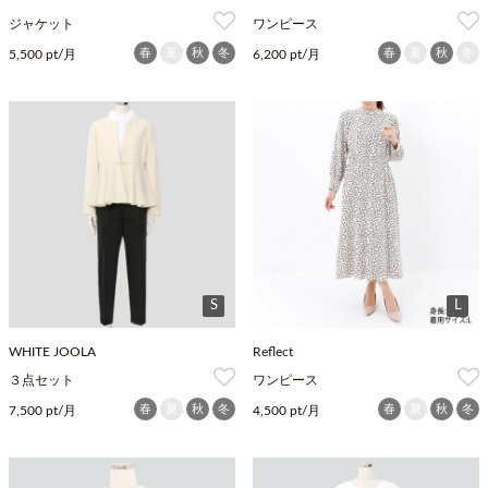
ジャケット
ワンピース
春
夏
秋
冬
春
夏
秋
冬
5,500 pt/月
6,200 pt/月
S
L
WHITE JOOLA
Reflect
３点セット
ワンピース
春
夏
秋
冬
春
夏
秋
冬
7,500 pt/月
4,500 pt/月