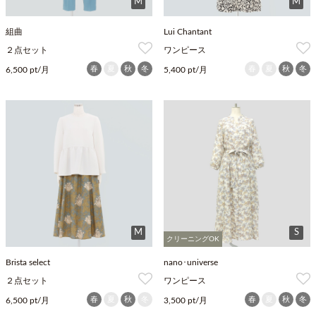
M
M
組曲
Lui Chantant
２点セット
ワンピース
春
夏
秋
冬
春
夏
秋
冬
6,500 pt/月
5,400 pt/月
M
S
クリーニングOK
Brista select
nano･universe
２点セット
ワンピース
春
夏
秋
冬
春
夏
秋
冬
6,500 pt/月
3,500 pt/月