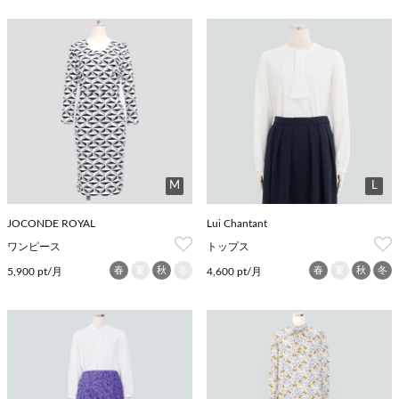
M
L
JOCONDE ROYAL
Lui Chantant
ワンピース
トップス
春
夏
秋
冬
春
夏
秋
冬
5,900 pt/月
4,600 pt/月