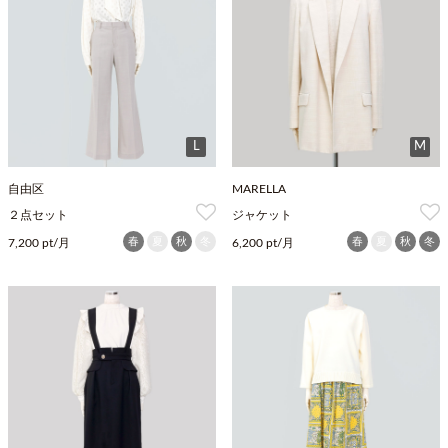
L
M
自由区
MARELLA
２点セット
ジャケット
春
夏
秋
冬
春
夏
秋
冬
7,200 pt/月
6,200 pt/月