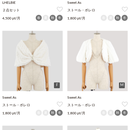
LHELBIE
Sweet As
２点セット
ストール・ボレロ
春
夏
秋
冬
春
夏
秋
冬
4,500 pt/月
1,800 pt/月
F
M
Sweet As
Sweet As
ストール・ボレロ
ストール・ボレロ
春
夏
秋
冬
春
夏
秋
冬
1,800 pt/月
1,800 pt/月