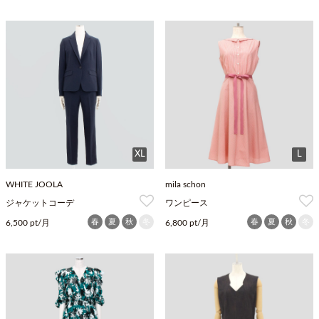
XL
L
WHITE JOOLA
mila schon
ジャケットコーデ
ワンピース
春
夏
秋
冬
春
夏
秋
冬
6,500 pt/月
6,800 pt/月