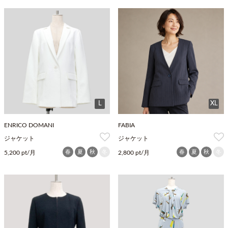
L
XL
ENRICO DOMANI
FABIA
ジャケット
ジャケット
春
夏
秋
冬
春
夏
秋
冬
5,200 pt/月
2,800 pt/月