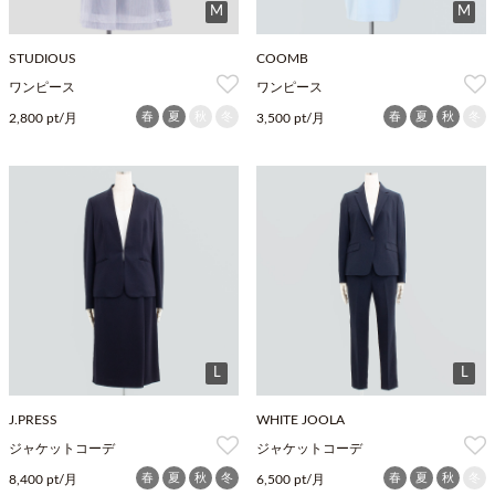
M
M
STUDIOUS
COOMB
ワンピース
ワンピース
春
夏
秋
冬
春
夏
秋
冬
2,800 pt/月
3,500 pt/月
L
L
J.PRESS
WHITE JOOLA
ジャケットコーデ
ジャケットコーデ
春
夏
秋
冬
春
夏
秋
冬
8,400 pt/月
6,500 pt/月