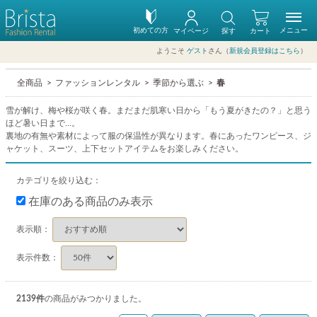
初めての方
メニュー
マイページ
探す
カート
ようこそ
ゲスト
さん（
新規会員登録はこちら
）
全商品
ファッションレンタル
季節から選ぶ
春
雪が解け、梅や桜が咲く春。まだまだ肌寒い日から「もう夏がきたの？」と思う
ほど暑い日まで…。
裏地の有無や素材によって服の保温性が異なります。春にあったワンピース、ジ
ャケット、スーツ、上下セットアイテムをお楽しみください。
カテゴリを絞り込む：
在庫のある商品のみ表示
表示順：
表示件数：
2139
件
の商品がみつかりました。