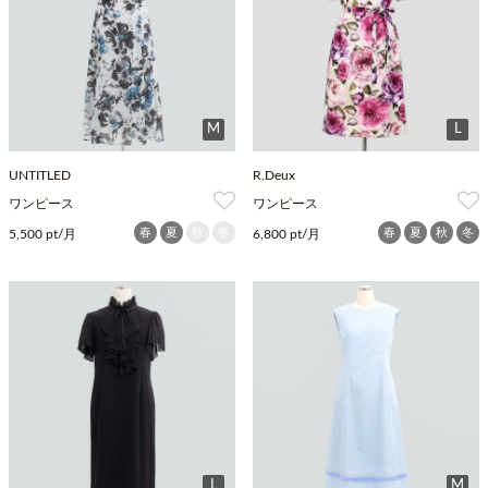
M
L
UNTITLED
R.Deux
ワンピース
ワンピース
春
夏
秋
冬
春
夏
秋
冬
5,500 pt/月
6,800 pt/月
L
M