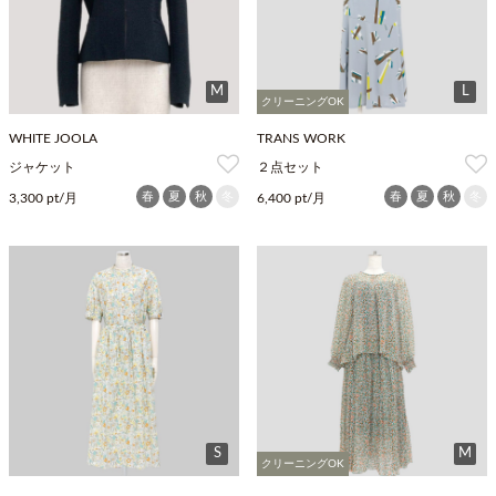
M
L
クリーニングOK
WHITE JOOLA
TRANS WORK
ジャケット
２点セット
春
夏
秋
冬
春
夏
秋
冬
3,300 pt/月
6,400 pt/月
S
M
クリーニングOK