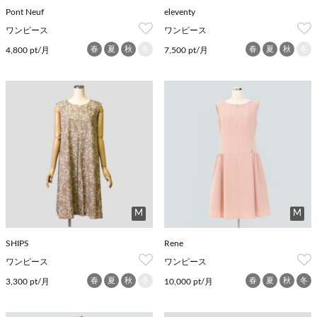
Pont Neuf
eleventy
ワンピース
ワンピース
春
夏
秋
冬
春
夏
秋
冬
4,800 pt/月
7,500 pt/月
M
M
SHIPS
Rene
ワンピース
ワンピース
春
夏
秋
冬
春
夏
秋
冬
3,300 pt/月
10,000 pt/月