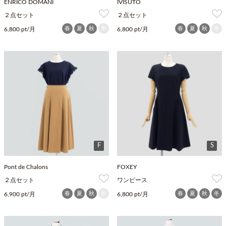
ENRICO DOMANI
IVISUTO
２点セット
２点セット
春
夏
秋
冬
春
夏
秋
冬
6,800 pt/月
6,800 pt/月
F
S
Pont de Chalons
FOXEY
２点セット
ワンピース
春
夏
秋
冬
春
夏
秋
冬
6,900 pt/月
6,800 pt/月