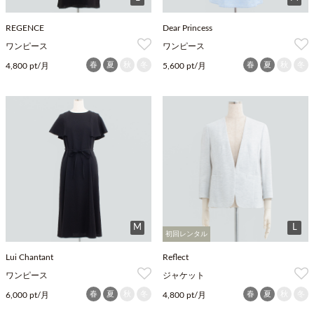
REGENCE
Dear Princess
ワンピース
ワンピース
春
夏
秋
冬
春
夏
秋
冬
4,800 pt/月
5,600 pt/月
M
L
初回レンタル
Lui Chantant
Reflect
ワンピース
ジャケット
春
夏
秋
冬
春
夏
秋
冬
6,000 pt/月
4,800 pt/月