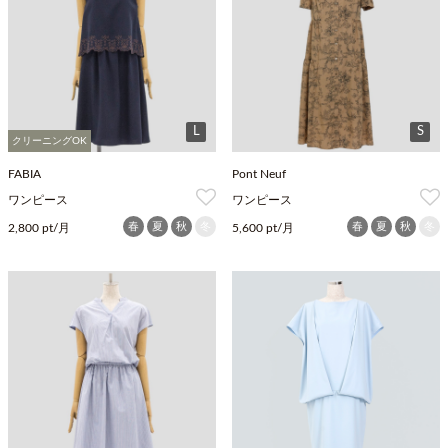
L
S
クリーニングOK
FABIA
Pont Neuf
ワンピース
ワンピース
春
夏
秋
冬
春
夏
秋
冬
2,800 pt/月
5,600 pt/月