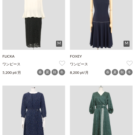
M
M
FLICKA
FOXEY
ワンピース
ワンピース
春
夏
秋
冬
春
夏
秋
冬
5,200 pt/月
8,200 pt/月