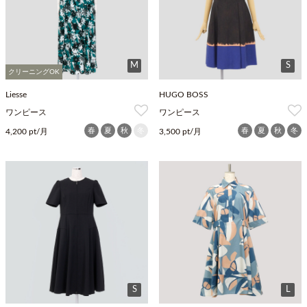
M
S
クリーニングOK
Liesse
HUGO BOSS
ワンピース
ワンピース
春
夏
秋
冬
春
夏
秋
冬
4,200 pt/月
3,500 pt/月
S
L