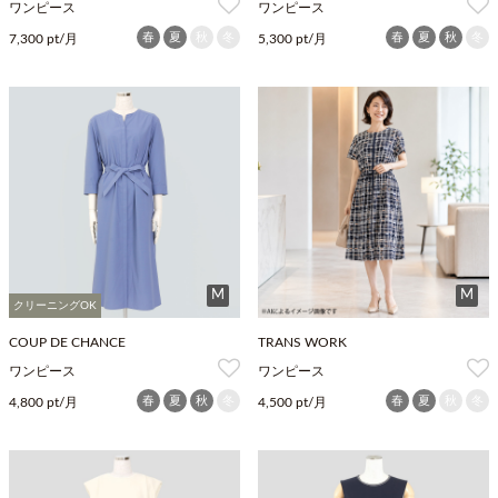
ワンピース
ワンピース
春
夏
秋
冬
春
夏
秋
冬
7,300 pt/月
5,300 pt/月
M
M
クリーニングOK
COUP DE CHANCE
TRANS WORK
ワンピース
ワンピース
春
夏
秋
冬
春
夏
秋
冬
4,800 pt/月
4,500 pt/月