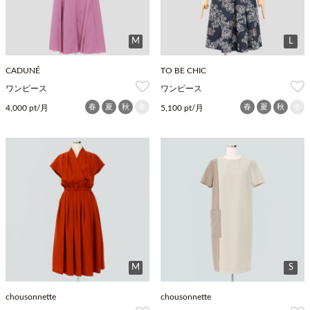
M
L
CADUNÉ
TO BE CHIC
ワンピース
ワンピース
春
夏
秋
冬
春
夏
秋
冬
4,000 pt/月
5,100 pt/月
M
S
chousonnette
chousonnette