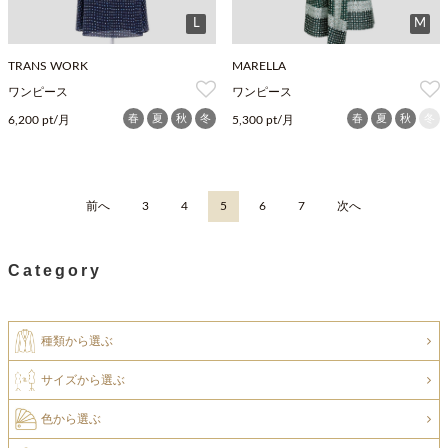
L
M
TRANS WORK
MARELLA
ワンピース
ワンピース
春
夏
秋
冬
春
夏
秋
冬
6,200 pt/月
5,300 pt/月
前へ
3
4
5
6
7
次へ
Category
種類から選ぶ
サイズから選ぶ
色から選ぶ