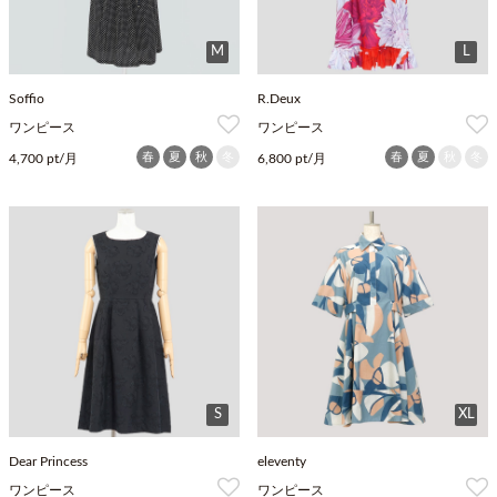
M
L
Soffio
R.Deux
ワンピース
ワンピース
春
夏
秋
冬
春
夏
秋
冬
4,700 pt/月
6,800 pt/月
S
XL
Dear Princess
eleventy
ワンピース
ワンピース