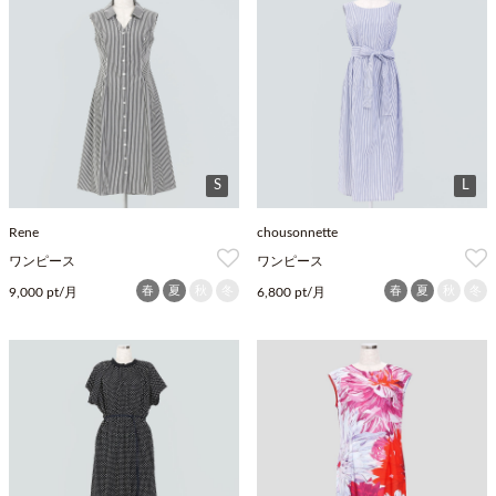
S
L
Rene
chousonnette
ワンピース
ワンピース
春
夏
秋
冬
春
夏
秋
冬
9,000 pt/月
6,800 pt/月