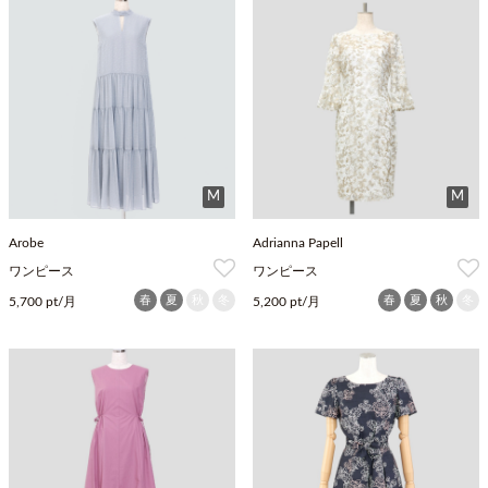
M
M
Arobe
Adrianna Papell
ワンピース
ワンピース
春
夏
秋
冬
春
夏
秋
冬
5,700 pt/月
5,200 pt/月