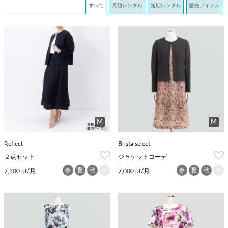
すべて
月額レンタル
短期レンタル
販売アイテム
M
M
Reflect
Brista select
２点セット
ジャケットコーデ
春
夏
秋
冬
春
夏
秋
冬
7,500 pt/月
7,000 pt/月