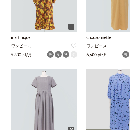
F
martinique
chousonnette
ワンピース
ワンピース
春
夏
秋
冬
春
5,300 pt/月
6,600 pt/月
M