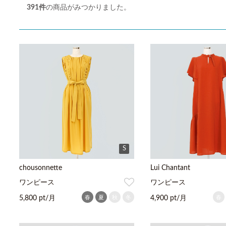
391
件
の商品がみつかりました。
S
chousonnette
Lui Chantant
ワンピース
ワンピース
春
夏
秋
冬
春
5,800 pt/月
4,900 pt/月