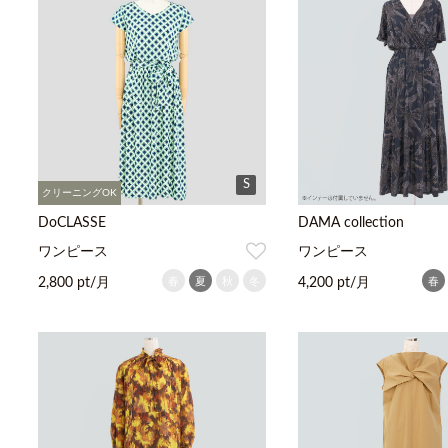
S
クリーニングOK
DoCLASSE
DAMA collection
ワンピース
ワンピース
春
夏
秋
冬
春
2,800 pt/月
4,200 pt/月