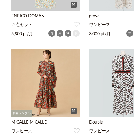
M
ENRICO DOMANI
grove
２点セット
ワンピース
春
夏
秋
冬
春
6,800 pt/月
3,000 pt/月
M
初回レンタル
MICALLE MICALLE
Double
ワンピース
ワンピース