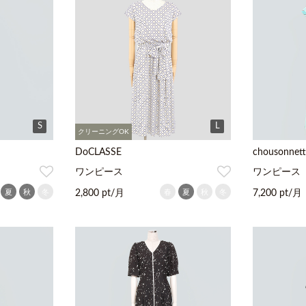
S
L
クリーニングOK
DoCLASSE
chousonnett
ワンピース
ワンピース
夏
秋
冬
春
夏
秋
冬
2,800 pt/月
7,200 pt/月