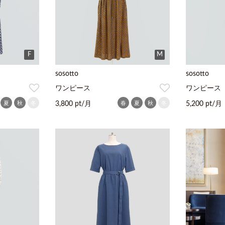
F
M
sosotto
sosotto
ワンピース
ワンピース
夏
秋
冬
春
夏
秋
冬
3,800 pt/月
5,200 pt/月