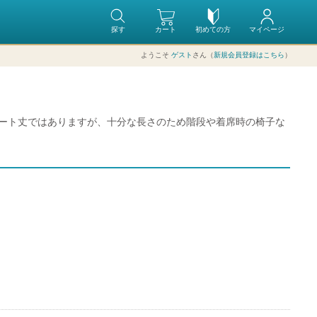
探す
カート
初めての方
マイページ
ようこそ
ゲスト
さん（
新規会員登録はこちら
）
カート丈ではありますが、十分な長さのため階段や着席時の椅子な