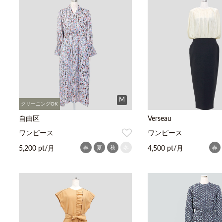
M
クリーニングOK
自由区
Verseau
ワンピース
ワンピース
春
夏
秋
冬
春
5,200 pt/月
4,500 pt/月