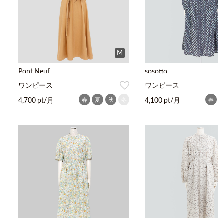
M
Pont Neuf
sosotto
ワンピース
ワンピース
春
夏
秋
冬
春
4,700 pt/月
4,100 pt/月