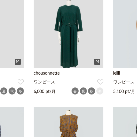
M
M
chousonnette
lelill
ワンピース
ワンピース
夏
秋
冬
春
夏
秋
冬
6,000 pt/月
5,100 pt/月