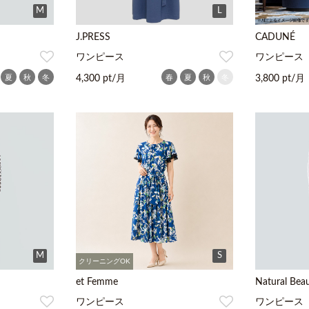
M
L
J.PRESS
CADUNÉ
ワンピース
ワンピース
夏
秋
冬
春
夏
秋
冬
4,300 pt/月
3,800 pt/月
M
S
クリーニングOK
et Femme
Natural Beau
ワンピース
ワンピース