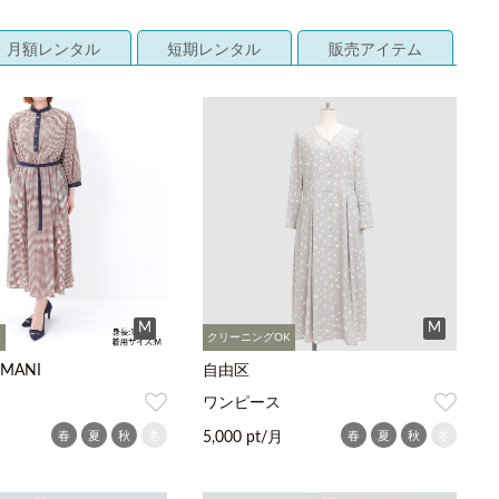
月額レンタル
短期レンタル
販売アイテム
M
M
K
クリーニングOK
OMANI
自由区
ワンピース
春
夏
秋
冬
春
夏
秋
冬
5,000 pt/月