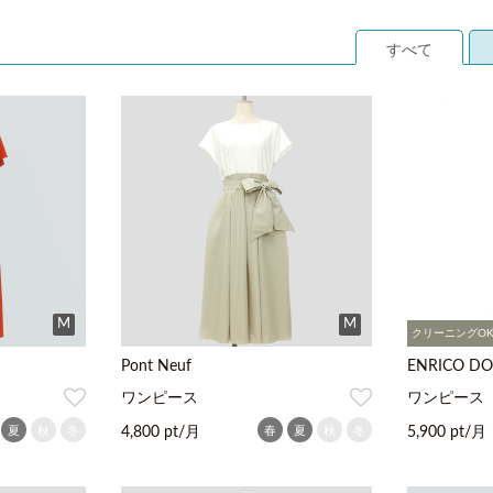
すべて
M
M
クリーニングO
Pont Neuf
ENRICO D
ワンピース
ワンピース
夏
秋
冬
春
夏
秋
冬
4,800 pt/月
5,900 pt/月