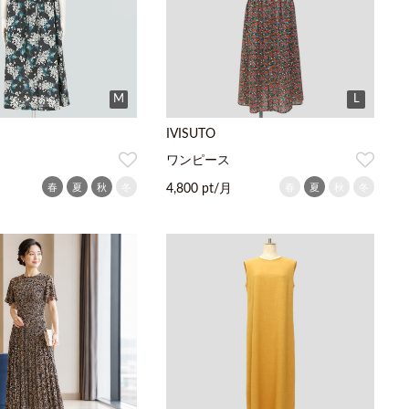
M
L
IVISUTO
ワンピース
春
夏
秋
冬
春
夏
秋
冬
4,800 pt/月