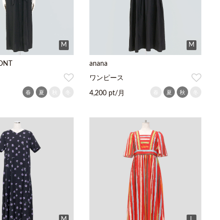
M
M
ONT
anana
ワンピース
春
夏
秋
冬
春
夏
秋
冬
4,200 pt/月
M
L