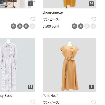
S
M
chousonnette
ワンピース
春
夏
秋
冬
春
夏
秋
冬
5,500 pt/月
M
S
ty Basic
Pont Neuf
ワンピース