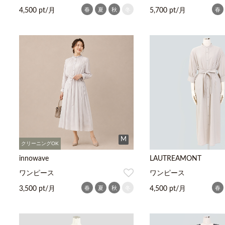
春
夏
秋
冬
春
4,500 pt/月
5,700 pt/月
M
クリーニングOK
innowave
LAUTREAMONT
ワンピース
ワンピース
春
夏
秋
冬
春
3,500 pt/月
4,500 pt/月