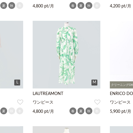
夏
秋
冬
春
夏
秋
冬
4,800 pt/月
4,200 pt/月
L
M
クリーニングO
LAUTREAMONT
ENRICO D
ワンピース
ワンピース
夏
秋
冬
春
夏
秋
冬
4,800 pt/月
5,900 pt/月