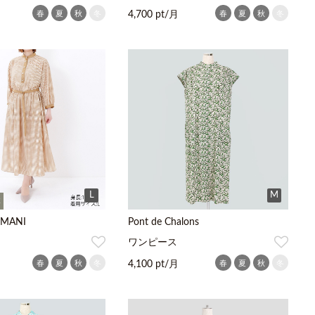
春
夏
秋
冬
春
夏
秋
冬
4,700 pt/月
L
M
K
OMANI
Pont de Chalons
ワンピース
春
夏
秋
冬
春
夏
秋
冬
4,100 pt/月