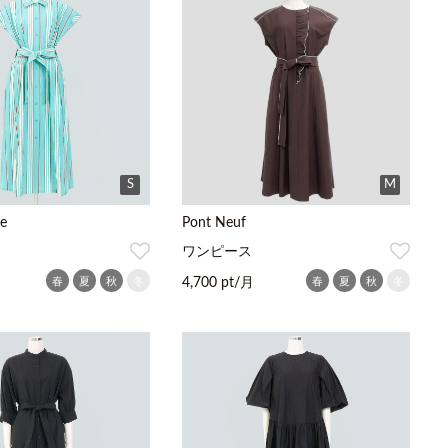
S
M
e
Pont Neuf
ワンピース
春
夏
秋
冬
春
夏
秋
冬
4,700 pt/月