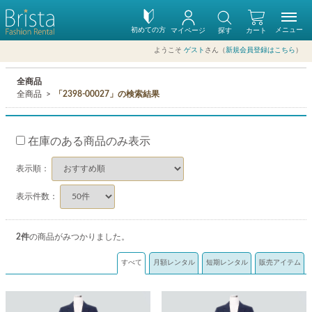
初めての方
メニュー
マイページ
探す
カート
ようこそ
ゲスト
さん（
新規会員登録はこちら
）
全商品
全商品
「2398-00027」の検索結果
在庫のある商品のみ表示
表示順：
表示件数：
2
件
の商品がみつかりました。
すべて
月額レンタル
短期レンタル
販売アイテム