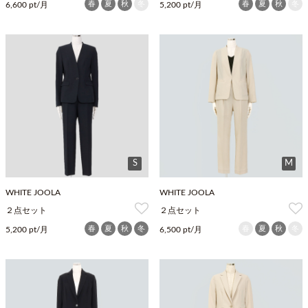
春
夏
秋
冬
春
夏
秋
冬
6,600 pt/月
5,200 pt/月
S
M
WHITE JOOLA
WHITE JOOLA
２点セット
２点セット
春
夏
秋
冬
春
夏
秋
冬
5,200 pt/月
6,500 pt/月