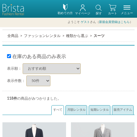
初めての方
メニュー
マイページ
探す
カート
ようこそ
ゲスト
さん（
新規会員登録はこちら
）
全商品
ファッションレンタル
種類から選ぶ
スーツ
在庫のある商品のみ表示
表示順：
表示件数：
118
件
の商品がみつかりました。
すべて
月額レンタル
短期レンタル
販売アイテム