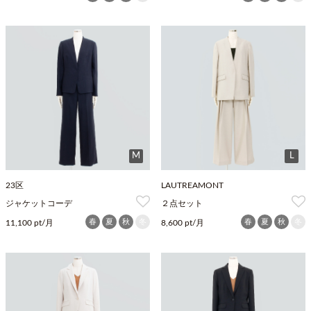
M
L
23区
LAUTREAMONT
ジャケットコーデ
２点セット
春
夏
秋
冬
春
夏
秋
冬
11,100 pt/月
8,600 pt/月