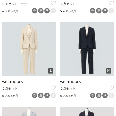
ジャケットコーデ
２点セット
春
夏
秋
冬
春
夏
秋
冬
6,500 pt/月
5,200 pt/月
L
M
WHITE JOOLA
WHITE JOOLA
２点セット
２点セット
春
夏
秋
冬
春
夏
秋
冬
5,200 pt/月
5,200 pt/月