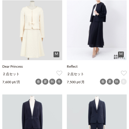
M
M
Dear Princess
Reflect
２点セット
２点セット
春
夏
秋
冬
春
夏
秋
冬
7,600 pt/月
7,500 pt/月