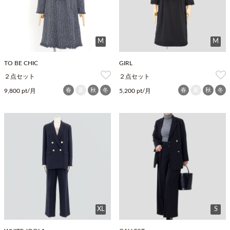
M
M
TO BE CHIC
GIRL
２点セット
２点セット
春
夏
秋
冬
春
夏
秋
冬
9,800 pt/月
5,200 pt/月
XL
S