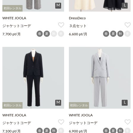
M
L
初回レンタル
WHITE JOOLA
DressDeco
ジャケットコーデ
３点セット
春
夏
秋
冬
春
夏
秋
冬
7,700 pt/月
6,600 pt/月
M
L
初回レンタル
初回レンタル
WHITE JOOLA
WHITE JOOLA
ジャケットコーデ
ジャケットコーデ
春
夏
秋
冬
春
夏
秋
冬
7,100 pt/月
6,900 pt/月