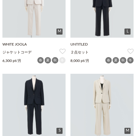
M
L
WHITE JOOLA
UNTITLED
ジャケットコーデ
２点セット
春
夏
秋
冬
春
夏
秋
冬
6,300 pt/月
8,000 pt/月
S
M