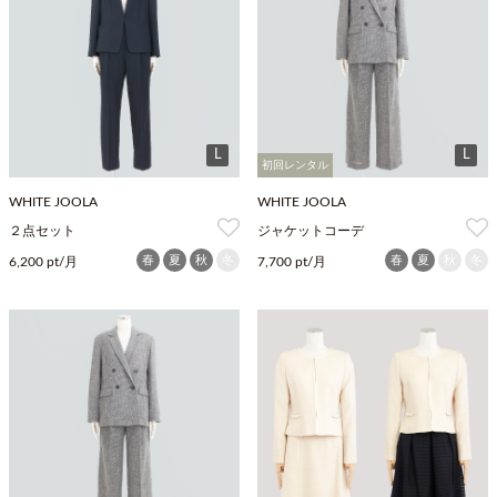
L
L
初回レンタル
WHITE JOOLA
WHITE JOOLA
２点セット
ジャケットコーデ
春
夏
秋
冬
春
夏
秋
冬
6,200 pt/月
7,700 pt/月