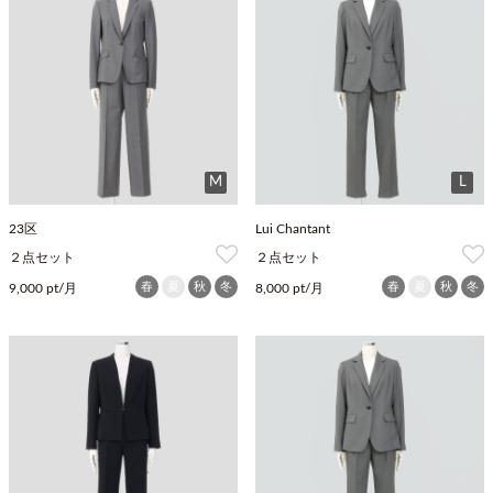
M
L
23区
Lui Chantant
２点セット
２点セット
春
夏
秋
冬
春
夏
秋
冬
9,000 pt/月
8,000 pt/月