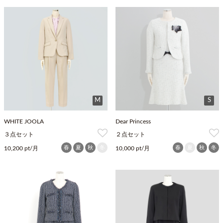
M
S
WHITE JOOLA
Dear Princess
３点セット
２点セット
春
夏
秋
冬
春
夏
秋
冬
10,200 pt/月
10,000 pt/月