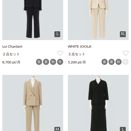
L
XL
Lui Chantant
WHITE JOOLA
２点セット
２点セット
春
夏
秋
冬
春
夏
秋
冬
8,700 pt/月
5,200 pt/月
M
L