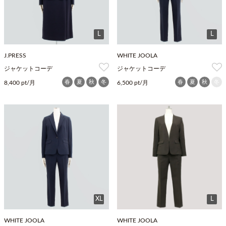
L
L
J.PRESS
WHITE JOOLA
ジャケットコーデ
ジャケットコーデ
春
夏
秋
冬
春
夏
秋
冬
8,400 pt/月
6,500 pt/月
XL
L
WHITE JOOLA
WHITE JOOLA