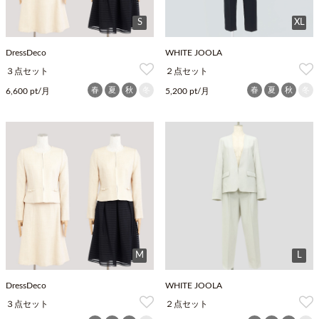
S
XL
DressDeco
WHITE JOOLA
３点セット
２点セット
春
夏
秋
冬
春
夏
秋
冬
6,600 pt/月
5,200 pt/月
M
L
DressDeco
WHITE JOOLA
３点セット
２点セット