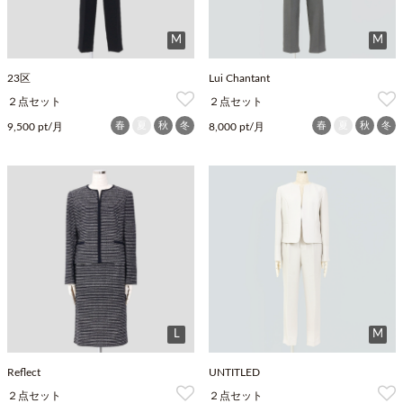
M
M
23区
Lui Chantant
２点セット
２点セット
春
夏
秋
冬
春
夏
秋
冬
9,500 pt/月
8,000 pt/月
L
M
Reflect
UNTITLED
２点セット
２点セット