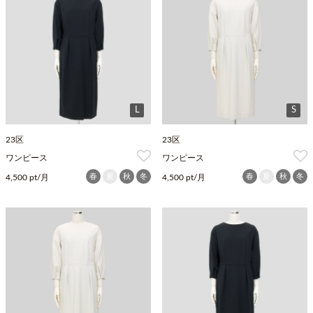
L
S
23区
23区
ワンピース
ワンピース
春
夏
秋
冬
春
夏
秋
冬
4,500 pt/月
4,500 pt/月