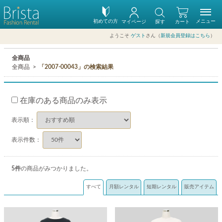
初めての方
メニュー
マイページ
探す
カート
ようこそ
ゲスト
さん（
新規会員登録はこちら
）
全商品
全商品
「2007-00043」の検索結果
在庫のある商品のみ表示
表示順：
表示件数：
5
件
の商品がみつかりました。
すべて
月額レンタル
短期レンタル
販売アイテム