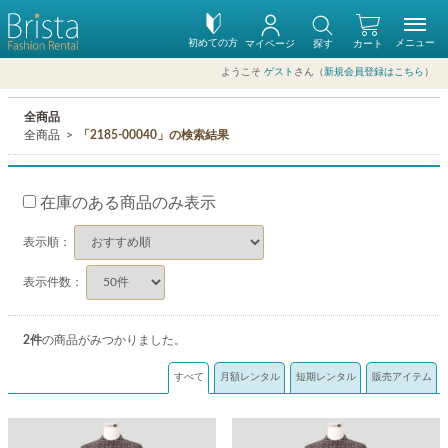
初めての方
メニュー
マイページ
探す
カート
ようこそ
ゲスト
さん（
新規会員登録はこちら
）
全商品
全商品
「2185-00040」の検索結果
在庫のある商品のみ表示
表示順：
表示件数：
2
件
の商品がみつかりました。
すべて
月額レンタル
短期レンタル
販売アイテム