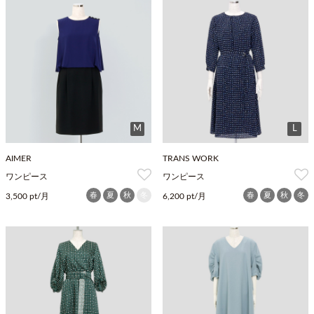
M
L
AIMER
TRANS WORK
ワンピース
ワンピース
春
夏
秋
冬
春
夏
秋
冬
3,500 pt/月
6,200 pt/月