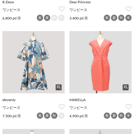
R.Deux
Dear Princess
ワンピース
ワンピース
春
夏
秋
冬
春
夏
秋
冬
6,800 pt/月
3,400 pt/月
XL
XL
eleventy
MARELLA
ワンピース
ワンピース
春
夏
秋
冬
春
夏
秋
冬
7,500 pt/月
4,900 pt/月