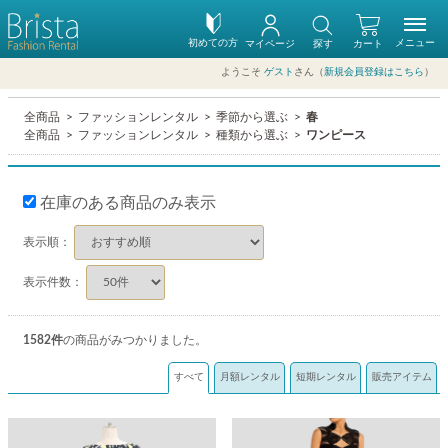
初めての方
メニュー
マイページ
探す
カート
ようこそ
ゲスト
さん（
新規会員登録はこちら
）
全商品
ファッションレンタル
季節から選ぶ
春
全商品
ファッションレンタル
種類から選ぶ
ワンピース
在庫のある商品のみ表示
表示順：
表示件数：
1582
件
の商品がみつかりました。
すべて
月額レンタル
短期レンタル
販売アイテム