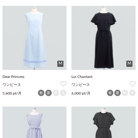
M
M
Dear Princess
Lui Chantant
ワンピース
ワンピース
春
夏
秋
冬
春
夏
秋
冬
5,600 pt/月
6,000 pt/月