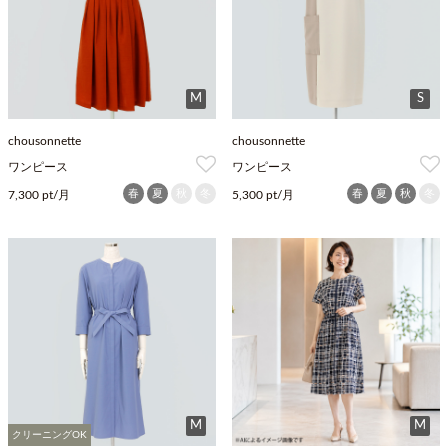
M
S
chousonnette
chousonnette
ワンピース
ワンピース
春
夏
秋
冬
春
夏
秋
冬
7,300 pt/月
5,300 pt/月
M
M
クリーニングOK