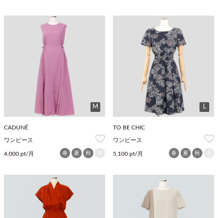
M
L
CADUNÉ
TO BE CHIC
ワンピース
ワンピース
春
夏
秋
冬
春
夏
秋
冬
4,000 pt/月
5,100 pt/月