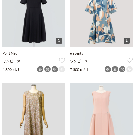
S
L
Pont Neuf
eleventy
ワンピース
ワンピース
春
夏
秋
冬
春
夏
秋
冬
4,800 pt/月
7,500 pt/月