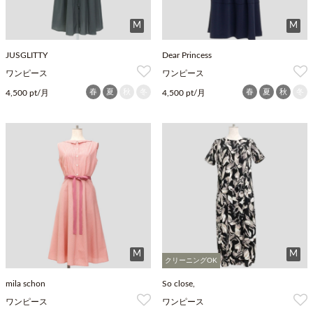
M
M
JUSGLITTY
Dear Princess
ワンピース
ワンピース
春
夏
秋
冬
春
夏
秋
冬
4,500 pt/月
4,500 pt/月
M
M
クリーニングOK
mila schon
So close,
ワンピース
ワンピース