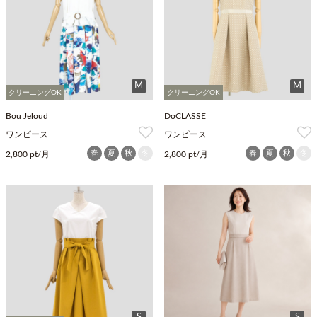
M
M
クリーニングOK
クリーニングOK
Bou Jeloud
DoCLASSE
ワンピース
ワンピース
春
夏
秋
冬
春
夏
秋
冬
2,800 pt/月
2,800 pt/月