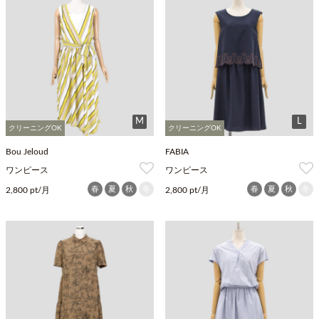
M
L
クリーニングOK
クリーニングOK
Bou Jeloud
FABIA
ワンピース
ワンピース
春
夏
秋
冬
春
夏
秋
冬
2,800 pt/月
2,800 pt/月