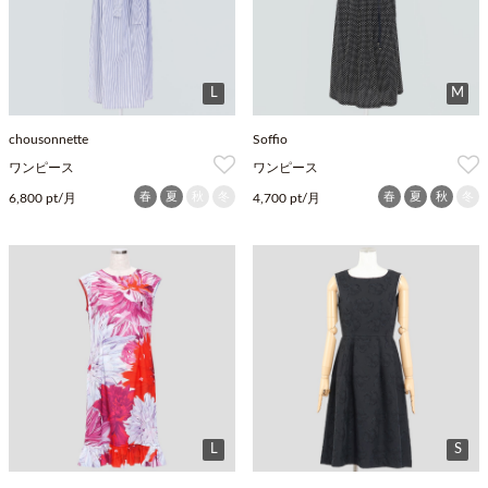
L
M
chousonnette
Soffio
ワンピース
ワンピース
春
夏
秋
冬
春
夏
秋
冬
6,800 pt/月
4,700 pt/月
L
S