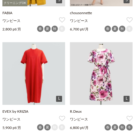
S
S
クリーニングOK
FABIA
chousonnette
ワンピース
ワンピース
春
夏
秋
冬
春
夏
秋
冬
2,800 pt/月
6,700 pt/月
L
L
EVEX by KRIZIA
R.Deux
ワンピース
ワンピース
春
夏
秋
冬
春
夏
秋
冬
5,900 pt/月
6,800 pt/月