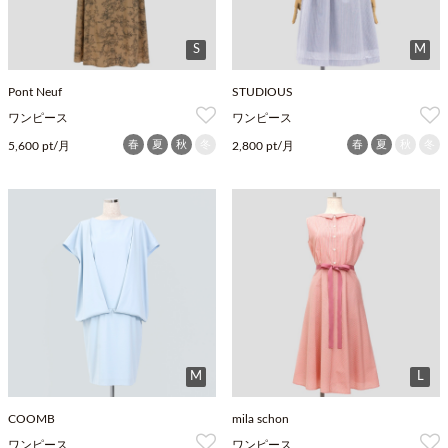
S
M
Pont Neuf
STUDIOUS
ワンピース
ワンピース
春
夏
秋
冬
春
夏
秋
冬
5,600 pt/月
2,800 pt/月
M
L
COOMB
mila schon
ワンピース
ワンピース