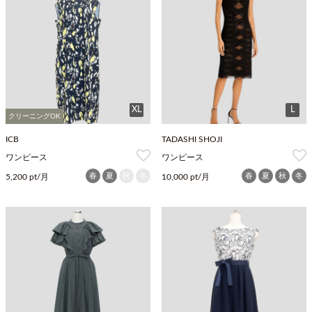
XL
L
クリーニングOK
ICB
TADASHI SHOJI
ワンピース
ワンピース
春
夏
秋
冬
春
夏
秋
冬
5,200 pt/月
10,000 pt/月