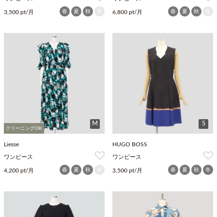
春
夏
秋
冬
春
夏
秋
冬
3,500 pt/月
6,800 pt/月
M
S
クリーニングOK
Liesse
HUGO BOSS
ワンピース
ワンピース
春
夏
秋
冬
春
夏
秋
冬
4,200 pt/月
3,500 pt/月