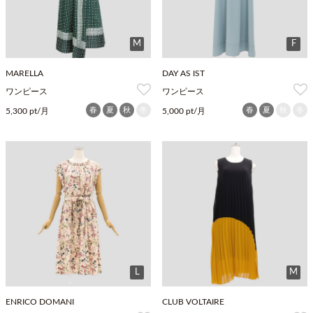
M
F
MARELLA
DAY AS IST
ワンピース
ワンピース
春
夏
秋
冬
春
夏
秋
冬
5,300 pt/月
5,000 pt/月
L
M
ENRICO DOMANI
CLUB VOLTAIRE