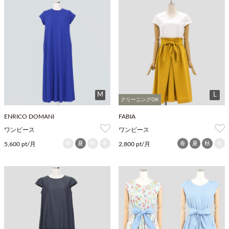
M
L
クリーニングOK
ENRICO DOMANI
FABIA
ワンピース
ワンピース
春
夏
秋
冬
春
夏
秋
冬
5,600 pt/月
2,800 pt/月