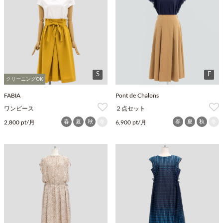
S
F
クリーニングOK
FABIA
Pont de Chalons
ワンピース
２点セット
春
夏
秋
冬
春
夏
秋
冬
2,800 pt/月
6,900 pt/月