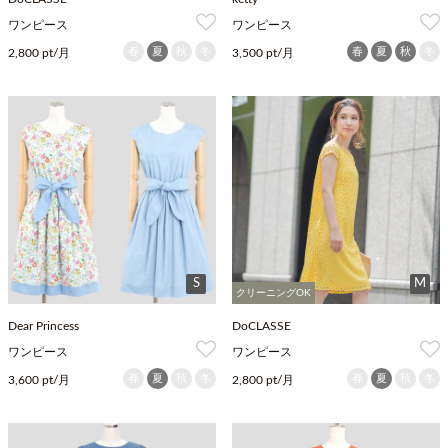
ワンピース
ワンピース
春
夏
秋
冬
春
夏
秋
冬
2,800 pt/月
3,500 pt/月
S
M
クリーニングOK
Dear Princess
DoCLASSE
ワンピース
ワンピース
春
夏
秋
冬
春
夏
秋
冬
3,600 pt/月
2,800 pt/月