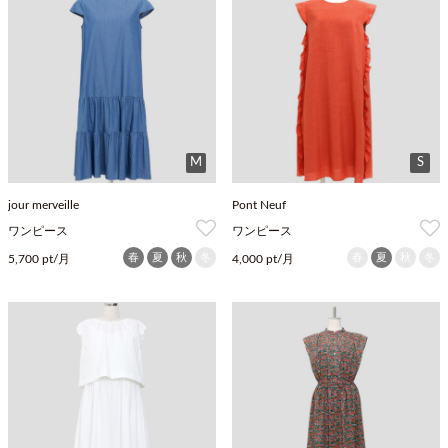
M
S
jour merveille
Pont Neuf
ワンピース
ワンピース
春
夏
秋
冬
春
夏
秋
冬
5,700 pt/月
4,000 pt/月