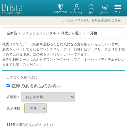
初めての方
メニュー
マイページ
探す
カート
ようこそ
ゲスト
さん（
新規会員登録はこちら
）
全商品
ファッションレンタル
袖丈から選ぶ
一分袖
袖丈（そでたけ）は年齢を重ねるたびに気になる方が多くいらっしゃいます。
肩先をカバーしてくれるフレンチスリーブ（一部袖）はノースリーブより若干控
えめで上品な印象。二の腕もさりげなくカバーできます。
好みや利用シーンに合わせてワンピースやトップス、上下セットアイテムをレン
タルでお楽しみください。
カテゴリを絞り込む：
在庫のある商品のみ表示
表示順：
表示件数：
116
件
の商品がみつかりました。