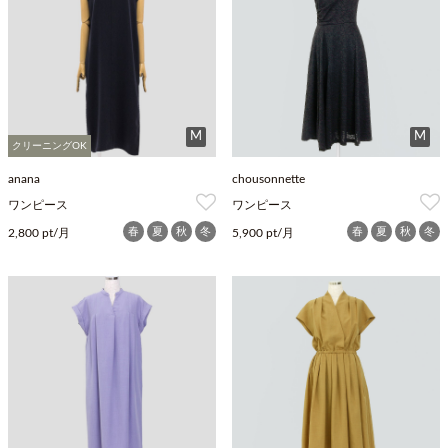
M
M
クリーニングOK
anana
chousonnette
ワンピース
ワンピース
春
夏
秋
冬
春
夏
秋
冬
2,800 pt/月
5,900 pt/月