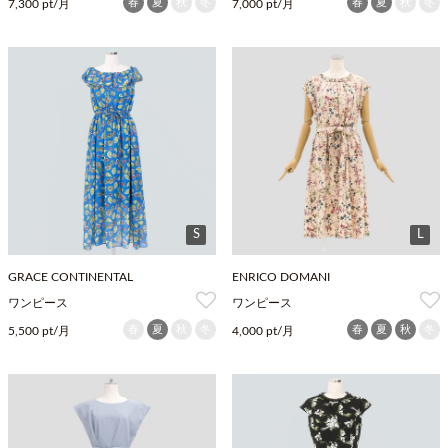
春
夏
秋
冬
春
夏
秋
冬
7,300 pt/月
7,000 pt/月
S
L
GRACE CONTINENTAL
ENRICO DOMANI
ワンピース
ワンピース
春
夏
秋
冬
春
夏
秋
冬
5,500 pt/月
4,000 pt/月