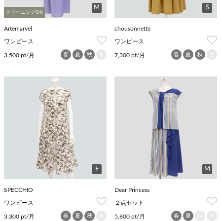
M
S
クリーニングOK
Artemarvel
chousonnette
ワンピース
ワンピース
春
夏
秋
冬
春
夏
秋
冬
3,500 pt/月
7,300 pt/月
F
M
SPECCHIO
Dear Princess
ワンピース
２点セット
春
夏
秋
冬
春
夏
秋
冬
3,300 pt/月
5,800 pt/月