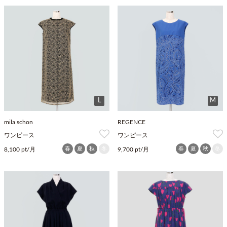
L
M
mila schon
REGENCE
ワンピース
ワンピース
春
夏
秋
冬
春
夏
秋
冬
8,100 pt/月
9,700 pt/月