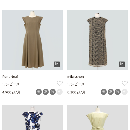
M
M
Pont Neuf
mila schon
ワンピース
ワンピース
春
夏
秋
冬
春
夏
秋
冬
4,900 pt/月
8,100 pt/月