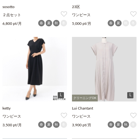
sosotto
23区
２点セット
ワンピース
春
夏
秋
冬
春
夏
秋
冬
6,800 pt/月
5,000 pt/月
L
L
クリーニングOK
ketty
Lui Chantant
ワンピース
ワンピース
春
夏
秋
冬
春
夏
秋
冬
3,500 pt/月
3,900 pt/月