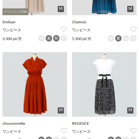
M
M
クリーニングOK
Emilyan
Chamois
ワンピース
ワンピース
春
夏
秋
冬
春
夏
秋
冬
3,300 pt/月
5,300 pt/月
M
M
chousonnette
REGENCE
ワンピース
ワンピース