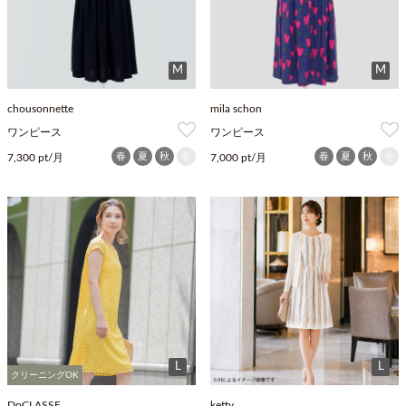
M
M
chousonnette
mila schon
ワンピース
ワンピース
春
夏
秋
冬
春
夏
秋
冬
7,300 pt/月
7,000 pt/月
L
L
クリーニングOK
DoCLASSE
ketty