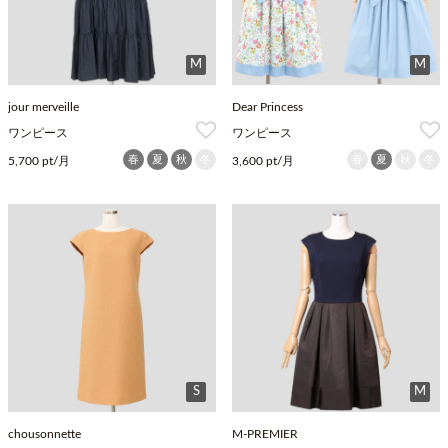
M
M
jour merveille
Dear Princess
ワンピース
ワンピース
春
夏
秋
冬
春
夏
秋
冬
5,700 pt/月
3,600 pt/月
S
M
chousonnette
M-PREMIER