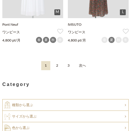
M
L
Pont Neuf
IVISUTO
ワンピース
ワンピース
春
夏
秋
冬
春
夏
秋
冬
4,800 pt/月
4,800 pt/月
1
2
3
次へ
Category
種類から選ぶ
サイズから選ぶ
色から選ぶ