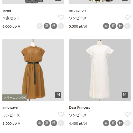
yueni
mila schon
２点セット
ワンピース
春
夏
秋
冬
春
夏
秋
冬
6,000 pt/月
5,300 pt/月
M
M
クリーニングOK
innowave
Dear Princess
ワンピース
ワンピース
春
夏
秋
冬
春
夏
秋
冬
3,500 pt/月
4,400 pt/月