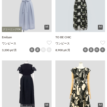
M
M
クリーニングOK
Emilyan
TO BE CHIC
ワンピース
ワンピース
春
夏
秋
冬
春
夏
秋
冬
3,200 pt/月
8,900 pt/月
M
M