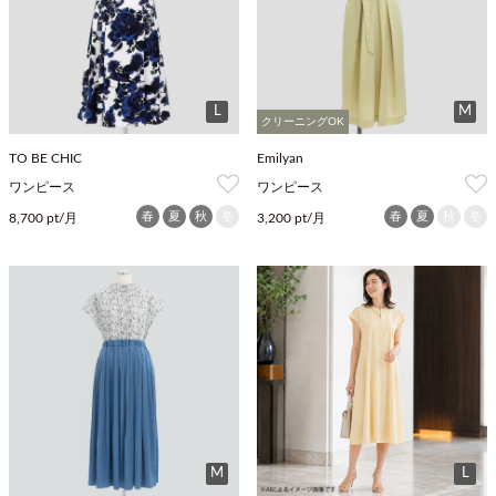
L
M
クリーニングOK
TO BE CHIC
Emilyan
ワンピース
ワンピース
春
夏
秋
冬
春
夏
秋
冬
8,700 pt/月
3,200 pt/月
M
L