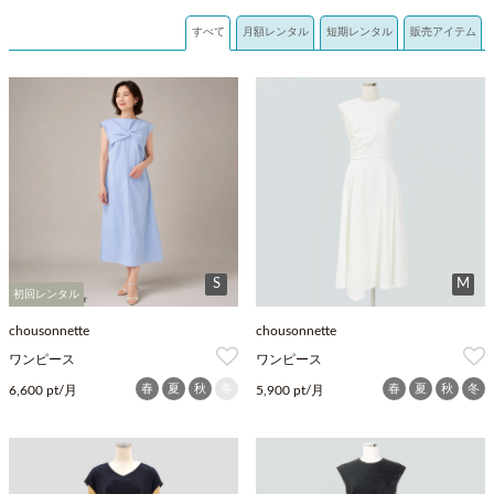
すべて
月額レンタル
短期レンタル
販売アイテム
S
M
初回レンタル
chousonnette
chousonnette
ワンピース
ワンピース
春
夏
秋
冬
春
夏
秋
冬
6,600 pt/月
5,900 pt/月