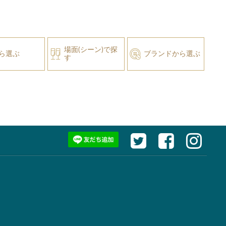
場面(シーン)で探
ら選ぶ
ブランドから選ぶ
す