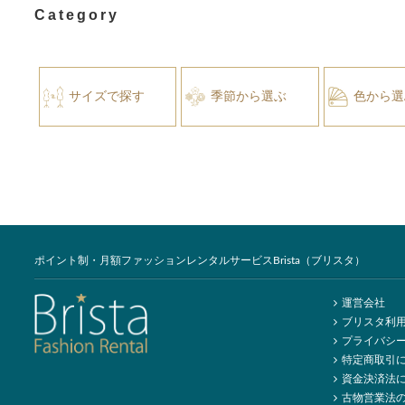
Category
サイズで探す
季節から選ぶ
色から選
ポイント制・月額ファッションレンタルサービスBrista（ブリスタ）
運営会社
ブリスタ利
プライバシ
特定商取引
資金決済法
古物営業法