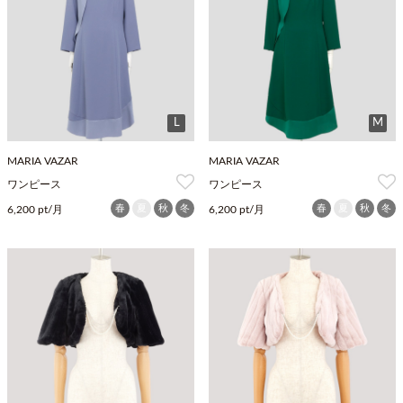
L
M
MARIA VAZAR
MARIA VAZAR
ワンピース
ワンピース
春
夏
秋
冬
春
夏
秋
冬
6,200 pt/月
6,200 pt/月