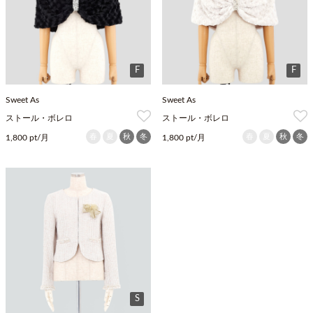
F
F
Sweet As
Sweet As
ストール・ボレロ
ストール・ボレロ
春
夏
秋
冬
春
夏
秋
冬
1,800 pt/月
1,800 pt/月
S