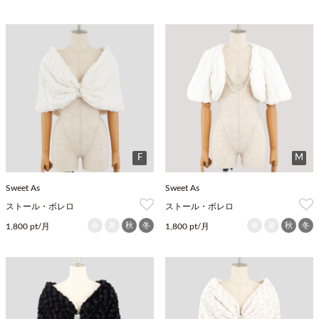
F
M
Sweet As
Sweet As
ストール・ボレロ
ストール・ボレロ
春
夏
秋
冬
春
夏
秋
冬
1,800 pt/月
1,800 pt/月