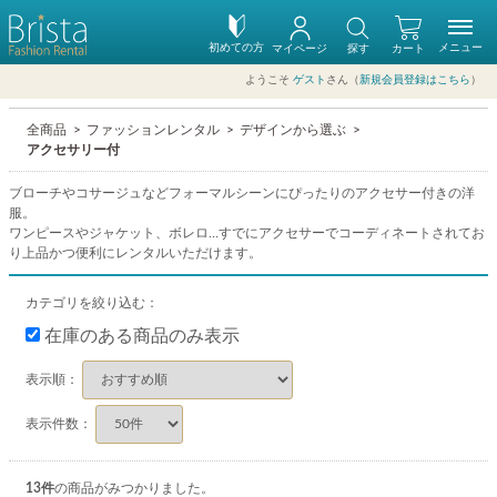
初めての方
メニュー
マイページ
探す
カート
ようこそ
ゲスト
さん（
新規会員登録はこちら
）
全商品
ファッションレンタル
デザインから選ぶ
アクセサリー付
ブローチやコサージュなどフォーマルシーンにぴったりのアクセサー付きの洋
服。
ワンピースやジャケット、ボレロ…すでにアクセサーでコーディネートされてお
り上品かつ便利にレンタルいただけます。
カテゴリを絞り込む：
在庫のある商品のみ表示
表示順：
表示件数：
13
件
の商品がみつかりました。