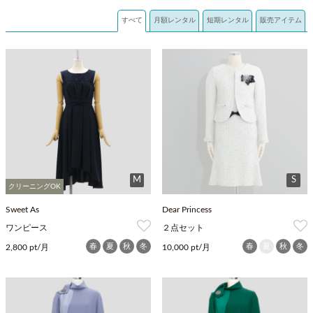
すべて
月額レンタル
短期レンタル
販売アイテム
M
S
クリーニングOK
Sweet As
Dear Princess
ワンピース
２点セット
春
夏
秋
冬
春
夏
秋
冬
2,800 pt/月
10,000 pt/月