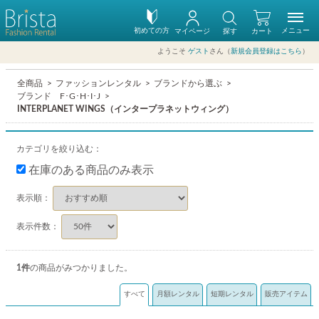
初めての方
メニュー
マイページ
探す
カート
ようこそ
ゲスト
さん（
新規会員登録はこちら
）
全商品
ファッションレンタル
ブランドから選ぶ
ブランド F･G･H･I･J
INTERPLANET WINGS（インタープラネットウィング）
カテゴリを絞り込む：
在庫のある商品のみ表示
表示順：
表示件数：
1
件
の商品がみつかりました。
すべて
月額レンタル
短期レンタル
販売アイテム