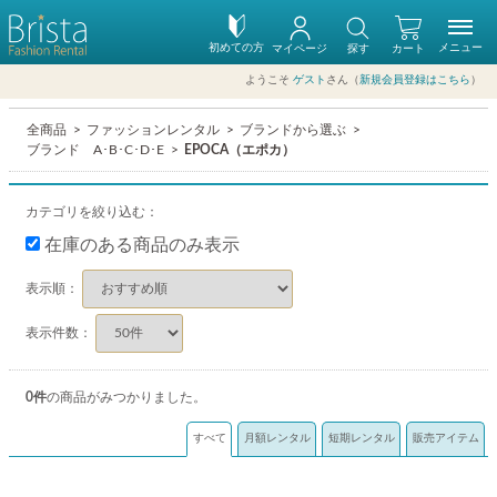
初めての方
メニュー
マイページ
探す
カート
ようこそ
ゲスト
さん（
新規会員登録はこちら
）
全商品
ファッションレンタル
ブランドから選ぶ
ブランド A･B･C･D･E
EPOCA（エポカ）
カテゴリを絞り込む：
在庫のある商品のみ表示
表示順：
表示件数：
0
件
の商品がみつかりました。
すべて
月額レンタル
短期レンタル
販売アイテム