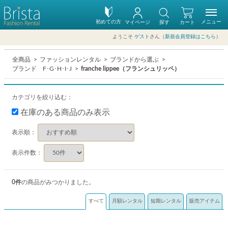
初めての方
メニュー
マイページ
探す
カート
ようこそ
ゲスト
さん（
新規会員登録はこちら
）
全商品
ファッションレンタル
ブランドから選ぶ
ブランド F･G･H･I･J
franche lippee（フランシュリッペ）
カテゴリを絞り込む：
在庫のある商品のみ表示
表示順：
表示件数：
0
件
の商品がみつかりました。
すべて
月額レンタル
短期レンタル
販売アイテム