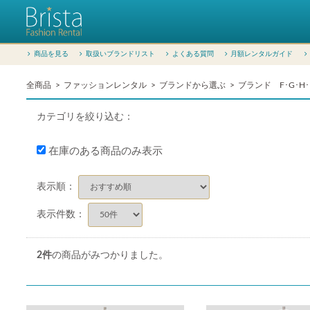
商品を見る
取扱いブランドリスト
よくある質問
月額レンタルガイド
全商品
ファッションレンタル
ブランドから選ぶ
ブランド F･G･H･I
カテゴリを絞り込む：
在庫のある商品のみ表示
表示順：
表示件数：
2
件
の商品がみつかりました。