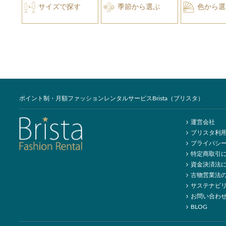
サイズで探す
季節から選ぶ
色から選
ポイント制・月額ファッションレンタルサービスBrista（ブリスタ）
運営会社
ブリスタ利
プライバシ
特定商取引
資金決済法
古物営業法
サステナビ
お問い合わ
BLOG