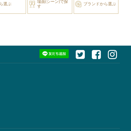
場面(シーン)で探
ら選ぶ
ブランドから選ぶ
す