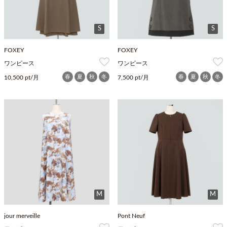
S
S
FOXEY
FOXEY
ワンピース
ワンピース
春
夏
秋
冬
春
夏
秋
冬
10,500 pt/月
7,500 pt/月
M
M
jour merveille
Pont Neuf