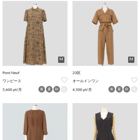
M
M
Pont Neuf
23区
ワンピース
オールインワン
春
夏
秋
冬
春
夏
秋
冬
5,600 pt/月
4,500 pt/月