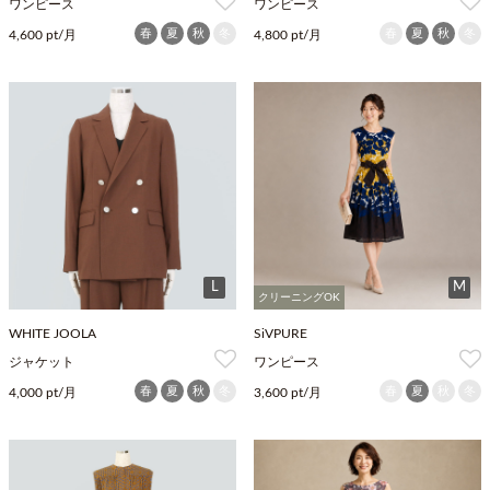
ワンピース
ワンピース
春
夏
秋
冬
春
夏
秋
冬
4,600 pt/月
4,800 pt/月
L
M
クリーニングOK
WHITE JOOLA
SiVPURE
ジャケット
ワンピース
春
夏
秋
冬
春
夏
秋
冬
4,000 pt/月
3,600 pt/月