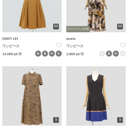
M
M
クリーニングOK
DAISY LIN
anana
ワンピース
ワンピース
春
夏
秋
冬
春
夏
秋
冬
14,000 pt/月
2,800 pt/月
S
S