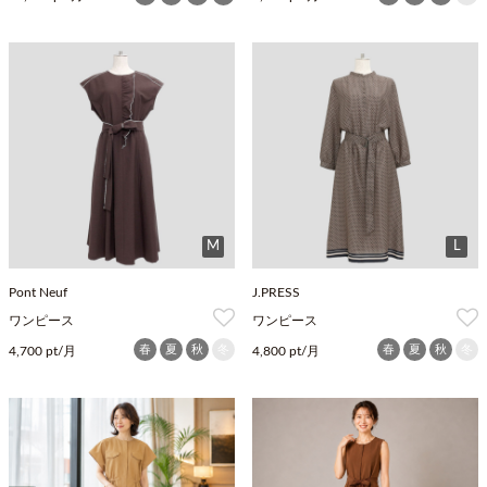
M
L
Pont Neuf
J.PRESS
ワンピース
ワンピース
春
夏
秋
冬
春
夏
秋
冬
4,700 pt/月
4,800 pt/月