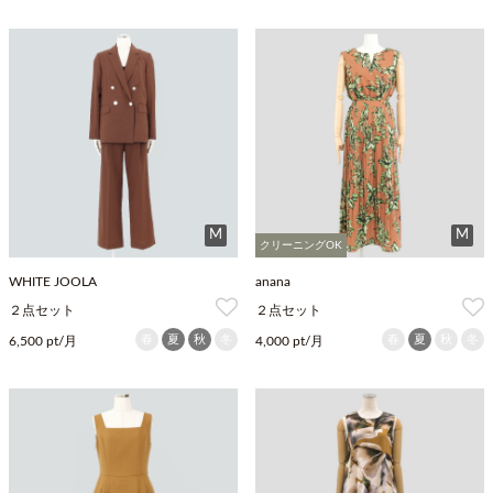
M
M
クリーニングOK
WHITE JOOLA
anana
２点セット
２点セット
春
夏
秋
冬
春
夏
秋
冬
6,500 pt/月
4,000 pt/月