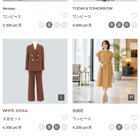
Verseau
TODAY＆TOMORROW
ワンピース
ワンピース
春
夏
秋
冬
春
夏
秋
冬
3,500 pt/月
4,000 pt/月
L
M
WHITE JOOLA
自由区
２点セット
ワンピース
春
夏
秋
冬
春
夏
秋
冬
6,500 pt/月
4,200 pt/月