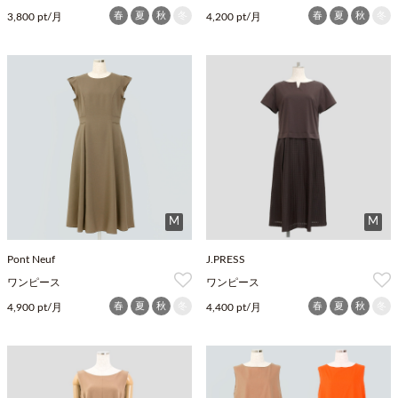
春
夏
秋
冬
春
夏
秋
冬
3,800 pt/月
4,200 pt/月
M
M
Pont Neuf
J.PRESS
ワンピース
ワンピース
春
夏
秋
冬
春
夏
秋
冬
4,900 pt/月
4,400 pt/月