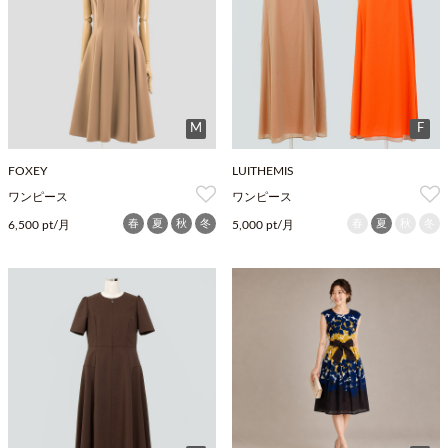
M
F
FOXEY
LUITHEMIS
ワンピース
ワンピース
春
夏
秋
冬
春
夏
秋
冬
6,500 pt/月
5,000 pt/月