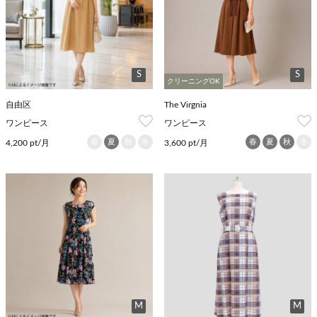
S
S
クリーニングOK
自由区
The Virgnia
ワンピース
ワンピース
春
夏
秋
冬
春
夏
秋
冬
4,200 pt/月
3,600 pt/月
M
M