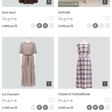
S
L
クリーニングOK
Pont Neuf
SiVPURE
ワンピース
ワンピース
春
夏
秋
冬
春
夏
秋
冬
4,800 pt/月
3,600 pt/月
L
L
Lui Chantant
TODAY＆TOMORROW
ワンピース
ワンピース
春
夏
秋
冬
春
夏
秋
冬
5,400 pt/月
4,000 pt/月