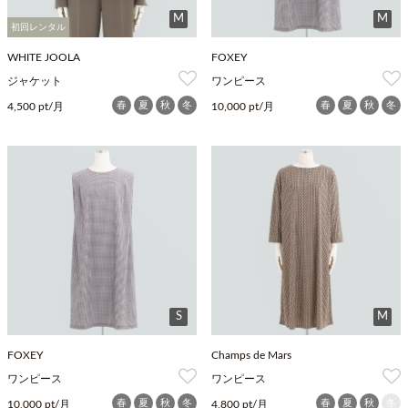
M
M
初回レンタル
WHITE JOOLA
FOXEY
ジャケット
ワンピース
春
夏
秋
冬
春
夏
秋
冬
4,500 pt/月
10,000 pt/月
S
M
FOXEY
Champs de Mars
ワンピース
ワンピース
春
夏
秋
冬
春
夏
秋
冬
10,000 pt/月
4,800 pt/月