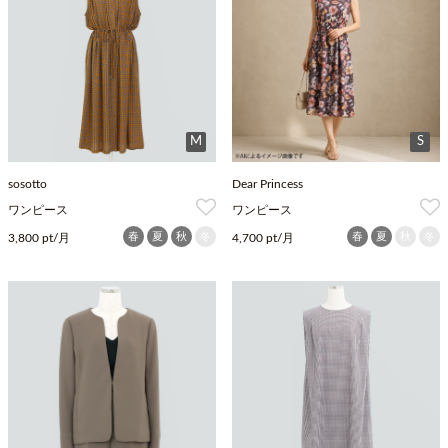
M
S
sosotto
Dear Princess
ワンピース
ワンピース
春
夏
秋
冬
春
夏
秋
冬
3,800 pt/月
4,700 pt/月