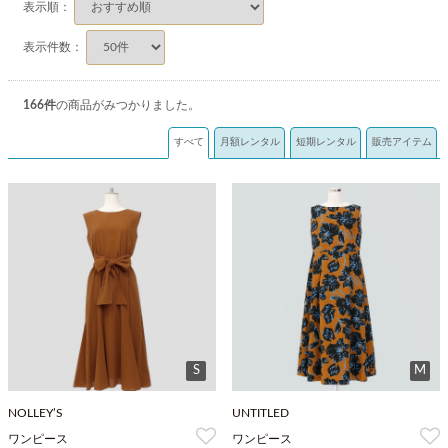
表示順：
表示件数：
166
件
の商品がみつかりました。
すべて
月額レンタル
短期レンタル
販売アイテム
S
M
NOLLEY’S
UNTITLED
ワンピース
ワンピース