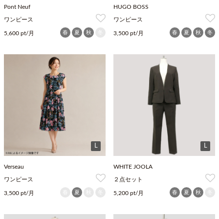
Pont Neuf
HUGO BOSS
ワンピース
ワンピース
春
夏
秋
冬
春
夏
秋
冬
5,600 pt/月
3,500 pt/月
L
L
Verseau
WHITE JOOLA
ワンピース
２点セット
春
夏
秋
冬
春
夏
秋
冬
3,500 pt/月
5,200 pt/月