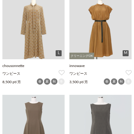
L
M
クリーニングOK
chousonnette
innowave
ワンピース
ワンピース
春
夏
秋
冬
春
夏
秋
冬
8,500 pt/月
3,500 pt/月