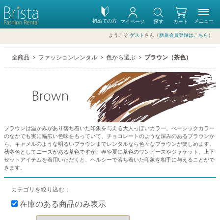
初めての方
メニュー
マイページ
探す
カート
ようこそ
ゲスト
さん（
新規会員登録はこちら
）
全商品
ファッションレンタル
色から選ぶ
ブラウン（茶色）
ブラウンは温かみがあり落ち着いた印象を与える大人っぽいカラー。べーシックカラー
のなかでも実に幅広い色味をもっていて、チョコレートのような深みのあるブラウンか
ら、キャメルのような明るいブラウンまでレンタルなら色々なブラウンが楽しめます。
秋冬色としてニーズがある茶色ですが、春や夏に茶色のワンピースやジャケット、上下
セットアイテムを着用いただくと、ヘルシーで落ち着いた印象を相手に与えることがで
きます。
カテゴリを絞り込む：
在庫のある商品のみ表示