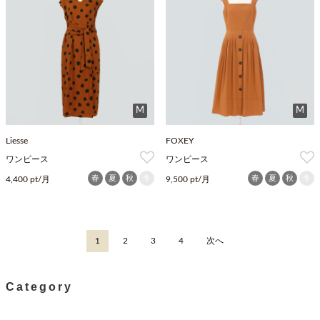
M
M
Liesse
FOXEY
ワンピース
ワンピース
春
夏
秋
冬
春
夏
秋
冬
4,400 pt/月
9,500 pt/月
1
2
3
4
次へ
Category