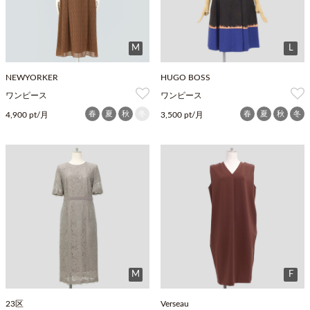
M
L
NEWYORKER
HUGO BOSS
ワンピース
ワンピース
春
夏
秋
冬
春
夏
秋
冬
4,900 pt/月
3,500 pt/月
M
F
23区
Verseau