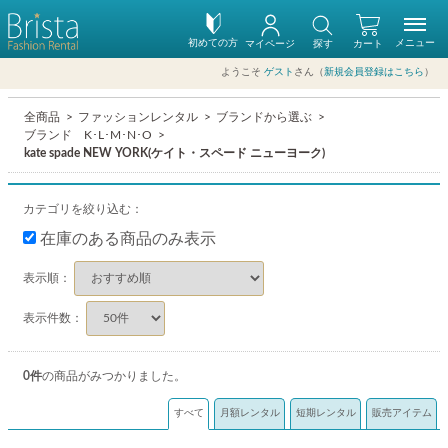
初めての方
メニュー
マイページ
探す
カート
ようこそ
ゲスト
さん（
新規会員登録はこちら
）
全商品
ファッションレンタル
ブランドから選ぶ
ブランド K･L･M･N･O
kate spade NEW YORK(ケイト・スペード ニューヨーク)
カテゴリを絞り込む：
在庫のある商品のみ表示
表示順：
表示件数：
0
件
の商品がみつかりました。
すべて
月額レンタル
短期レンタル
販売アイテム