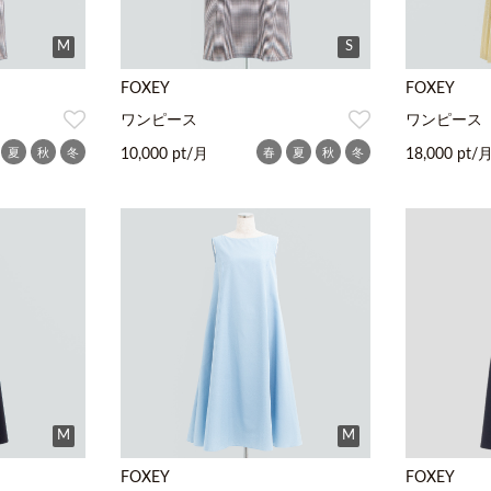
M
S
FOXEY
FOXEY
ワンピース
ワンピース
夏
秋
冬
春
夏
秋
冬
10,000 pt/月
18,000 pt/
M
M
FOXEY
FOXEY