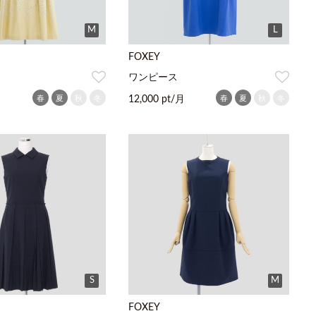
M
L
FOXEY
ワンピース
春
夏
秋
冬
春
夏
秋
冬
月
12,000 pt/月
S
M
FOXEY