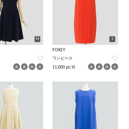
M
S
FOXEY
ワンピース
春
夏
秋
冬
春
夏
秋
冬
11,000 pt/月