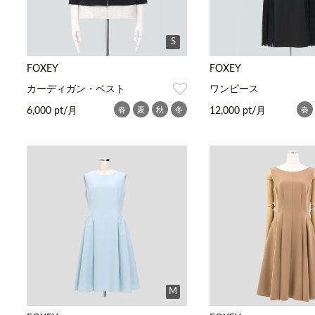
S
FOXEY
FOXEY
カーディガン・ベスト
ワンピース
春
夏
秋
冬
春
6,000 pt/月
12,000 pt/月
M