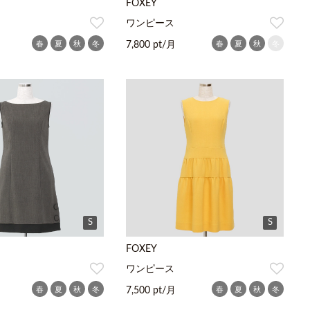
FOXEY
ワンピース
春
夏
秋
冬
春
夏
秋
冬
月
7,800 pt/月
S
S
FOXEY
ワンピース
春
夏
秋
冬
春
夏
秋
冬
7,500 pt/月