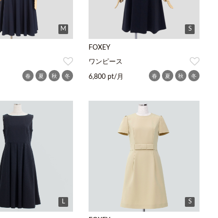
M
S
FOXEY
ワンピース
春
夏
秋
冬
春
夏
秋
冬
6,800 pt/月
L
S