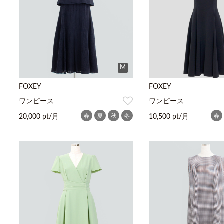
M
FOXEY
FOXEY
ワンピース
ワンピース
春
夏
秋
冬
春
20,000 pt/月
10,500 pt/月