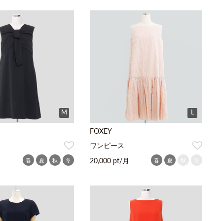
M
L
FOXEY
ワンピース
春
夏
秋
冬
春
夏
秋
冬
20,000 pt/月