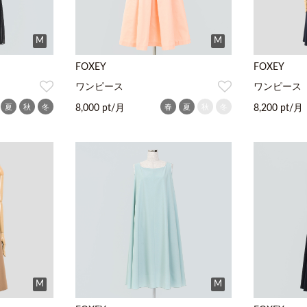
M
M
FOXEY
FOXEY
ワンピース
ワンピース
夏
秋
冬
春
夏
秋
冬
8,000 pt/月
8,200 pt/月
M
M