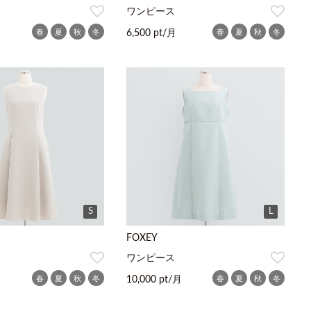
ワンピース
春
夏
秋
冬
春
夏
秋
冬
月
6,500 pt/月
S
L
FOXEY
ワンピース
春
夏
秋
冬
春
夏
秋
冬
月
10,000 pt/月