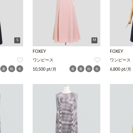
S
M
FOXEY
FOXEY
ワンピース
ワンピース
夏
秋
冬
春
夏
秋
冬
10,500 pt/月
6,800 pt/月