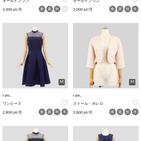
オールインワン
オールインワン
春
夏
秋
冬
春
夏
秋
冬
3,000 pt/月
3,000 pt/月
M
M
I am...
I am...
ワンピース
ストール・ボレロ
春
夏
秋
冬
春
夏
秋
冬
2,800 pt/月
2,800 pt/月