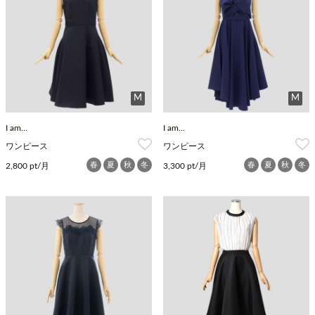
M
M
I am...
I am...
ワンピース
ワンピース
春
夏
秋
冬
春
夏
秋
冬
2,800 pt/月
3,300 pt/月