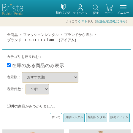
初めての方
メニュー
マイページ
探す
カート
ようこそ
ゲスト
さん（
新規会員登録はこちら
）
全商品
ファッションレンタル
ブランドから選ぶ
ブランド F･G･H･I･J
I am...（アイアム）
カテゴリを絞り込む：
在庫のある商品のみ表示
表示順：
表示件数：
13
件
の商品がみつかりました。
すべて
月額レンタル
短期レンタル
販売アイテム