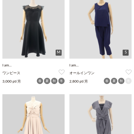
M
S
I am...
I am...
ワンピース
オールインワン
春
夏
秋
冬
春
夏
秋
冬
3,000 pt/月
2,800 pt/月