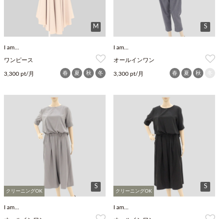
M
S
I am...
I am...
ワンピース
オールインワン
春
夏
秋
冬
春
夏
秋
冬
3,300 pt/月
3,300 pt/月
S
S
クリーニングOK
クリーニングOK
I am...
I am...