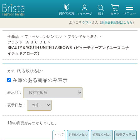
初めての方
メニュー
マイページ
探す
カート
ようこそ
ゲスト
さん（
新規会員登録はこちら
）
全商品
ファッションレンタル
ブランドから選ぶ
ブランド A･B･C･D･E
BEAUTY＆YOUTH UNITED ARROWS（ビューティーアンドユース ユナ
イテッドアローズ）
カテゴリを絞り込む：
在庫のある商品のみ表示
表示順：
表示件数：
1
件
の商品がみつかりました。
すべて
月額レンタル
短期レンタル
販売アイテム