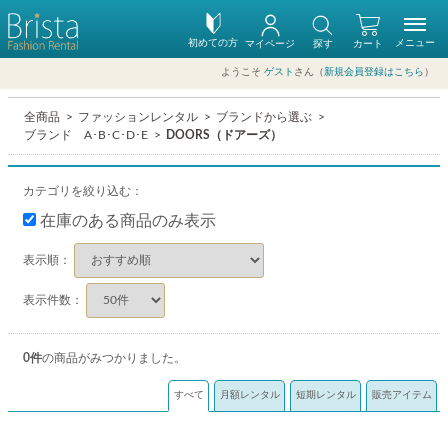
初めての方
メニュー
マイページ
探す
カート
ようこそ
ゲスト
さん（
新規会員登録はこちら
）
全商品
ファッションレンタル
ブランドから選ぶ
ブランド A･B･C･D･E
DOORS（ドアーズ）
カテゴリを絞り込む：
在庫のある商品のみ表示
表示順：
表示件数：
0
件
の商品がみつかりました。
すべて
月額レンタル
短期レンタル
販売アイテム