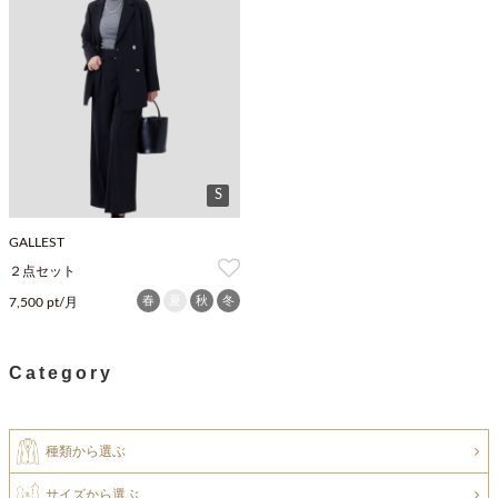
S
GALLEST
２点セット
春
夏
秋
冬
7,500 pt/月
Category
種類から選ぶ
サイズから選ぶ