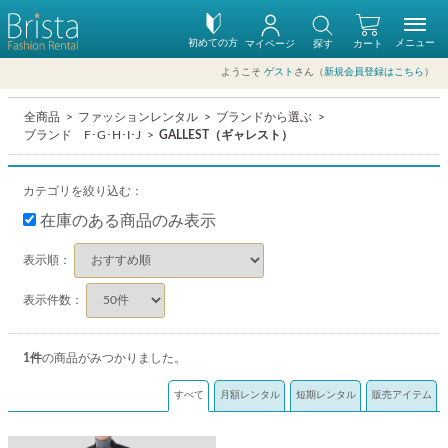
初めての方
メニュー
マイページ
探す
カート
ようこそ
ゲスト
さん（
新規会員登録はこちら
）
全商品
ファッションレンタル
ブランドから選ぶ
ブランド F･G･H･I･J
GALLEST（ギャレスト）
カテゴリを絞り込む：
在庫のある商品のみ表示
表示順：
表示件数：
1
件
の商品がみつかりました。
すべて
月額レンタル
短期レンタル
販売アイテム