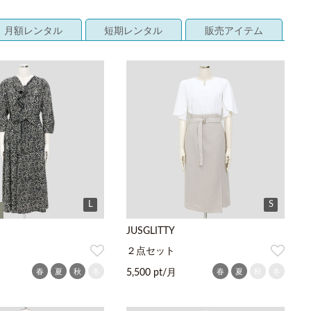
月額レンタル
短期レンタル
販売アイテム
L
S
K
JUSGLITTY
２点セット
春
夏
秋
冬
春
夏
秋
冬
5,500 pt/月