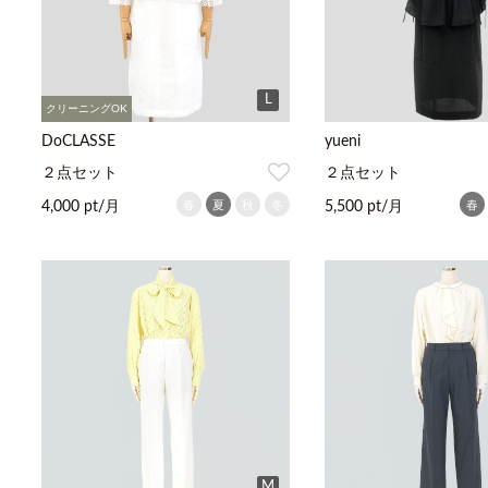
L
クリーニングOK
DoCLASSE
yueni
２点セット
２点セット
春
夏
秋
冬
春
4,000 pt/月
5,500 pt/月
M