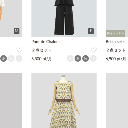
M
F
初回レンタル
Pont de Chalons
Brista select
２点セット
２点セット
夏
秋
冬
春
夏
秋
冬
6,800 pt/月
6,900 pt/月