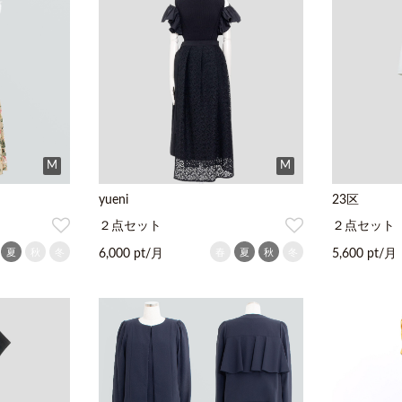
M
M
yueni
23区
２点セット
２点セット
夏
秋
冬
春
夏
秋
冬
6,000 pt/月
5,600 pt/月