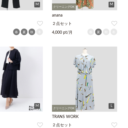
M
M
クリーニングOK
anana
２点セット
春
夏
秋
冬
春
夏
秋
冬
4,000 pt/月
M
L
クリーニングOK
TRANS WORK
２点セット