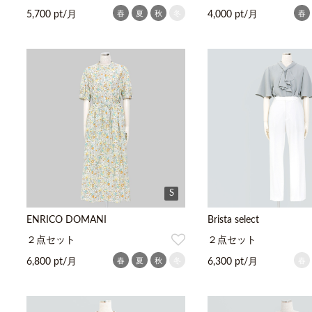
春
夏
秋
冬
春
5,700 pt/月
4,000 pt/月
S
ENRICO DOMANI
Brista select
２点セット
２点セット
春
夏
秋
冬
春
6,800 pt/月
6,300 pt/月