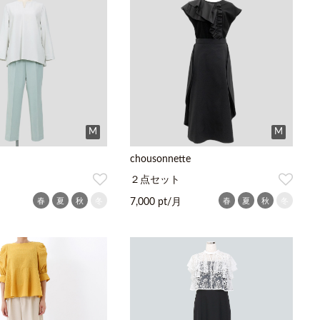
M
M
chousonnette
２点セット
春
夏
秋
冬
春
夏
秋
冬
7,000 pt/月