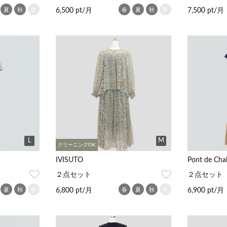
夏
秋
冬
春
夏
秋
冬
6,500 pt/月
7,500 pt/月
L
M
クリーニングOK
IVISUTO
Pont de Cha
２点セット
２点セット
夏
秋
冬
春
夏
秋
冬
6,800 pt/月
6,900 pt/月