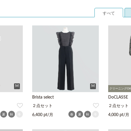
すべて
M
M
クリーニングO
Brista select
DoCLASSE
２点セット
２点セット
夏
秋
冬
春
夏
秋
冬
6,400 pt/月
4,000 pt/月