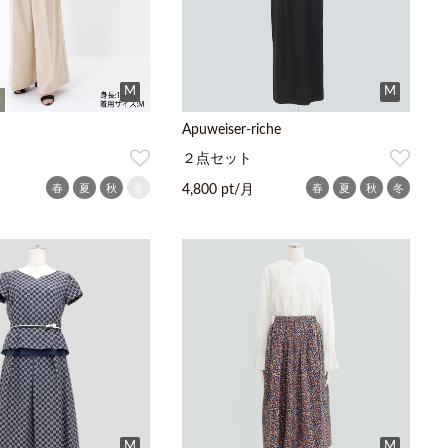
M
M
K
Apuweiser-riche
２点セット
春
夏
秋
冬
春
夏
秋
冬
4,800 pt/月
M
M