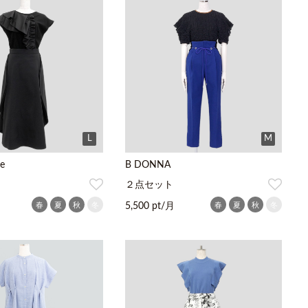
L
M
e
B DONNA
２点セット
春
夏
秋
冬
春
夏
秋
冬
5,500 pt/月