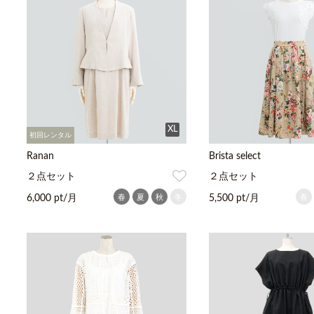
XL
初回レンタル
Ranan
Brista select
２点セット
２点セット
春
夏
秋
冬
春
6,000 pt/月
5,500 pt/月