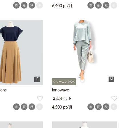
春
夏
秋
冬
春
夏
秋
冬
6,400 pt/月
F
M
クリーニングOK
lons
innowave
２点セット
春
夏
秋
冬
春
夏
秋
冬
4,500 pt/月