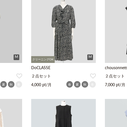
M
M
クリーニングOK
DoCLASSE
chousonnett
２点セット
２点セット
夏
秋
冬
春
夏
秋
冬
4,000 pt/月
7,000 pt/月