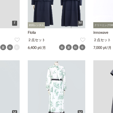
F
M
初回レンタル
クリーニングO
Flolia
innowave
２点セット
２点セット
夏
秋
冬
春
夏
秋
冬
6,400 pt/月
7,000 pt/月
M
M