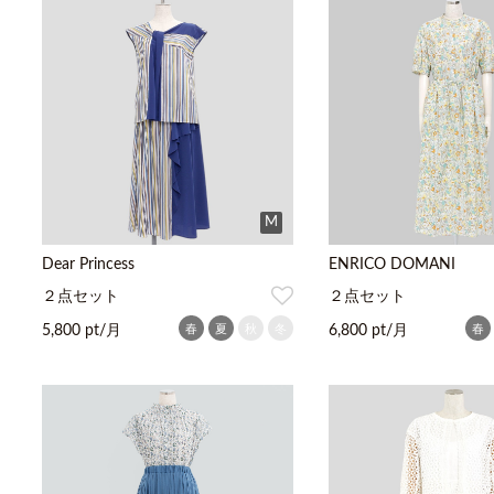
M
Dear Princess
ENRICO DOMANI
２点セット
２点セット
春
夏
秋
冬
春
5,800 pt/月
6,800 pt/月