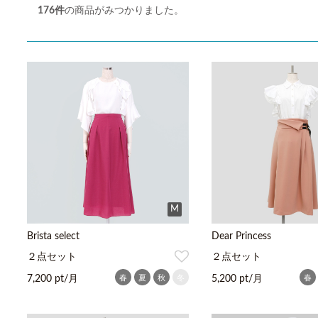
176
件
の商品がみつかりました。
M
Brista select
Dear Princess
２点セット
２点セット
春
夏
秋
冬
春
7,200 pt/月
5,200 pt/月