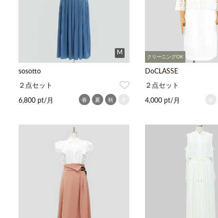
M
クリーニングOK
sosotto
DoCLASSE
２点セット
２点セット
春
夏
秋
冬
春
6,800 pt/月
4,000 pt/月