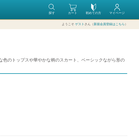
探す
カート
初めての方
マイページ
ようこそ
ゲスト
さん（
新規会員登録はこちら
）
な色のトップスや華やかな柄のスカート、ベーシックながら形の