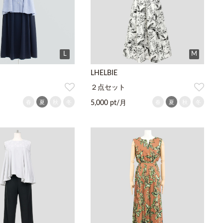
L
M
LHELBIE
２点セット
春
夏
秋
冬
春
夏
秋
冬
5,000 pt/月