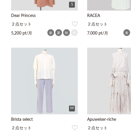
S
Dear Princess
RACEA
２点セット
２点セット
春
夏
秋
冬
春
5,200 pt/月
7,000 pt/月
M
Brista select
Apuweiser-riche
２点セット
２点セット