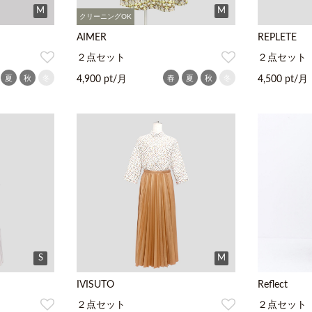
M
M
クリーニングOK
AIMER
REPLETE
２点セット
２点セット
夏
秋
冬
春
夏
秋
冬
4,900 pt/月
4,500 pt/月
S
M
IVISUTO
Reflect
２点セット
２点セット