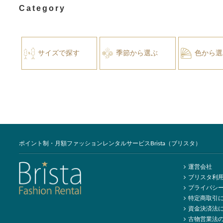
Category
サイズで探す
季節から選ぶ
色から選
ポイント制・月額ファッションレンタルサービスBrista（ブリスタ）
運営会社
ブリスタ利
プライバシ
特定商取引
資金決済法
古物営業法