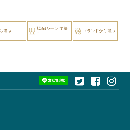
場面(シーン)で探
ら選ぶ
ブランドから選ぶ
す