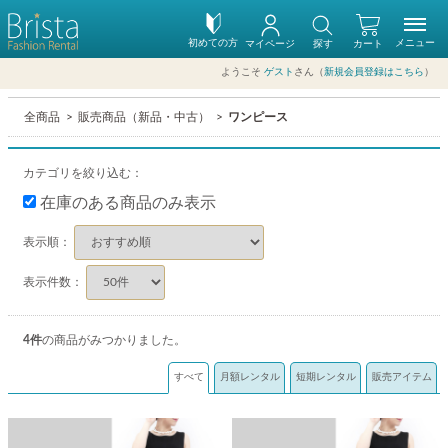
初めての方
メニュー
マイページ
探す
カート
ようこそ
ゲスト
さん（
新規会員登録はこちら
）
全商品
販売商品（新品・中古）
ワンピース
カテゴリを絞り込む：
在庫のある商品のみ表示
表示順：
表示件数：
4
件
の商品がみつかりました。
すべて
月額レンタル
短期レンタル
販売アイテム