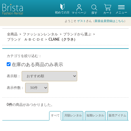
初めての方
メニュー
マイページ
探す
カート
ようこそ
ゲスト
さん（
新規会員登録はこちら
）
全商品
ファッションレンタル
ブランドから選ぶ
ブランド A･B･C･D･E
CLANE（クラネ）
カテゴリを絞り込む：
在庫のある商品のみ表示
表示順：
表示件数：
0
件
の商品がみつかりました。
すべて
月額レンタル
短期レンタル
販売アイテム