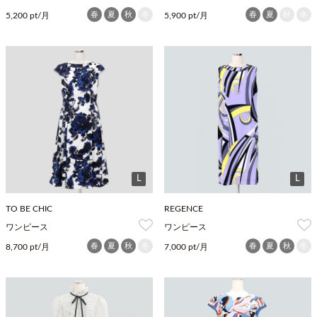
春
夏
秋
冬
春
夏
秋
冬
5,200 pt/月
5,900 pt/月
L
L
TO BE CHIC
REGENCE
ワンピース
ワンピース
春
夏
秋
冬
春
夏
秋
冬
8,700 pt/月
7,000 pt/月