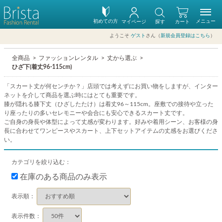
初めての方
メニュー
マイページ
探す
カート
ようこそ
ゲスト
さん（
新規会員登録はこちら
）
全商品
ファッションレンタル
丈から選ぶ
ひざ下(着丈96-115cm)
「スカート丈が何センチか？」店頭では考えずにお買い物をしますが、インター
ネットを介して商品を選ぶ時にはとても重要です。
膝が隠れる膝下丈（ひざしたたけ）は着丈96～115cm。座敷での接待や立った
り座ったりの多いセレモニーや会合にも安心できるスカート丈です。
ご自身の身長や体型によって丈感が変わります。好みや着用シーン、お客様の身
長に合わせてワンピースやスカート、上下セットアイテムの丈感をお選びくださ
い。
カテゴリを絞り込む：
在庫のある商品のみ表示
表示順：
表示件数：