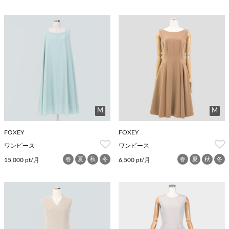
M
M
FOXEY
FOXEY
ワンピース
ワンピース
春
夏
秋
冬
春
夏
秋
冬
15,000 pt/月
6,500 pt/月