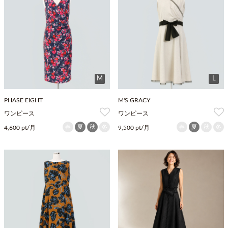
M
L
PHASE EIGHT
M'S GRACY
ワンピース
ワンピース
春
夏
秋
冬
春
夏
秋
冬
4,600 pt/月
9,500 pt/月