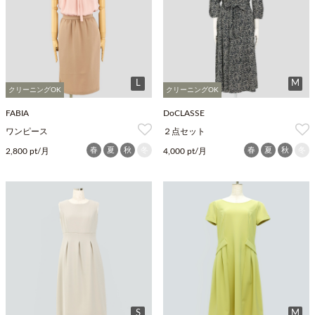
L
M
クリーニングOK
クリーニングOK
FABIA
DoCLASSE
ワンピース
２点セット
春
夏
秋
冬
春
夏
秋
冬
2,800 pt/月
4,000 pt/月
S
M