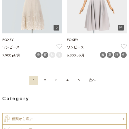
S
M
FOXEY
FOXEY
ワンピース
ワンピース
春
夏
秋
冬
春
夏
秋
冬
7,900 pt/月
6,800 pt/月
1
2
3
4
5
次へ
Category
種類から選ぶ