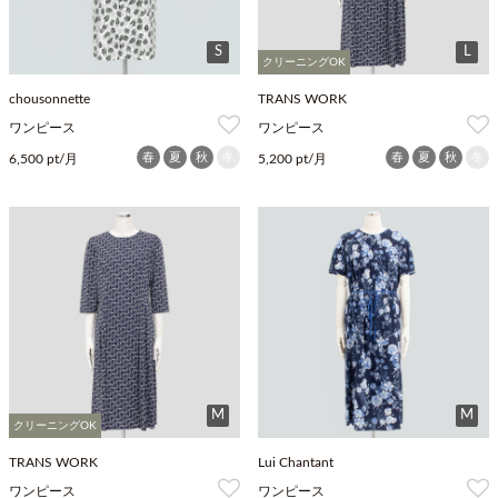
S
L
クリーニングOK
chousonnette
TRANS WORK
ワンピース
ワンピース
春
夏
秋
冬
春
夏
秋
冬
6,500 pt/月
5,200 pt/月
M
M
クリーニングOK
TRANS WORK
Lui Chantant
ワンピース
ワンピース