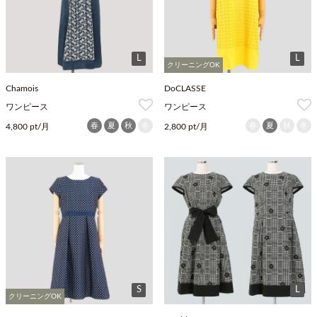
L
L
クリーニングOK
Chamois
DoCLASSE
ワンピース
ワンピース
春
夏
秋
冬
春
夏
秋
冬
4,800 pt/月
2,800 pt/月
S
L
クリーニングOK