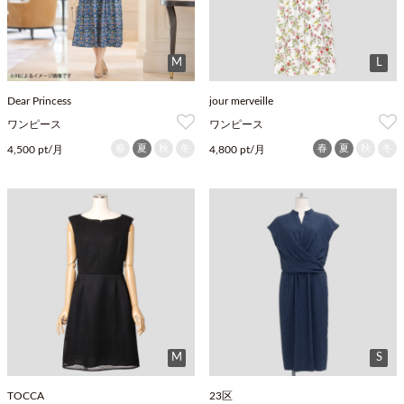
M
L
Dear Princess
jour merveille
ワンピース
ワンピース
春
夏
秋
冬
春
夏
秋
冬
4,500 pt/月
4,800 pt/月
M
S
TOCCA
23区