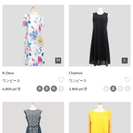
M
L
R.Deux
Chamois
ワンピース
ワンピース
春
夏
秋
冬
春
夏
秋
冬
6,800 pt/月
3,800 pt/月