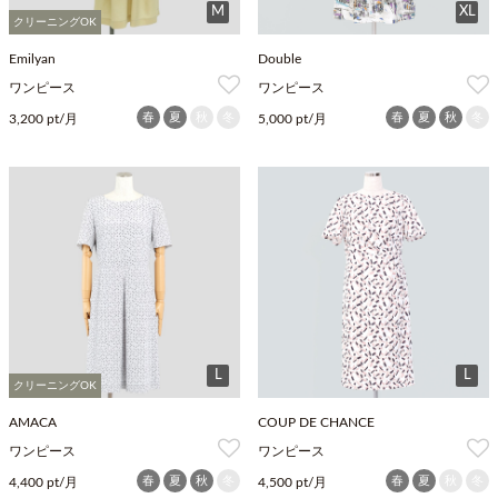
M
XL
クリーニングOK
Emilyan
Double
ワンピース
ワンピース
春
夏
秋
冬
春
夏
秋
冬
3,200 pt/月
5,000 pt/月
L
L
クリーニングOK
AMACA
COUP DE CHANCE
ワンピース
ワンピース
春
夏
秋
冬
春
夏
秋
冬
4,400 pt/月
4,500 pt/月