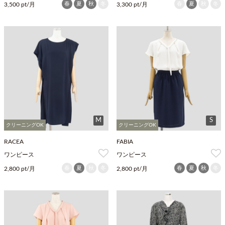
春
夏
秋
冬
春
夏
秋
冬
3,500 pt/月
3,300 pt/月
M
S
クリーニングOK
クリーニングOK
RACEA
FABIA
ワンピース
ワンピース
春
夏
秋
冬
春
夏
秋
冬
2,800 pt/月
2,800 pt/月