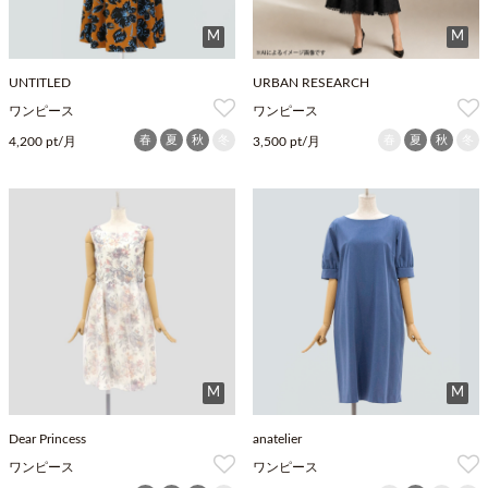
M
M
UNTITLED
URBAN RESEARCH
ワンピース
ワンピース
春
夏
秋
冬
春
夏
秋
冬
4,200 pt/月
3,500 pt/月
M
M
Dear Princess
anatelier
ワンピース
ワンピース