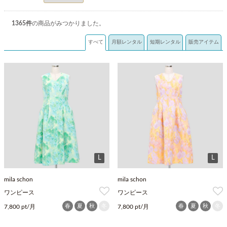
1365
件
の商品がみつかりました。
すべて
月額レンタル
短期レンタル
販売アイテム
L
L
mila schon
mila schon
ワンピース
ワンピース
春
夏
秋
冬
春
夏
秋
冬
7,800 pt/月
7,800 pt/月