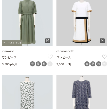
M
M
クリーニングOK
innowave
chousonnette
ワンピース
ワンピース
春
夏
秋
冬
春
夏
秋
冬
3,500 pt/月
7,800 pt/月