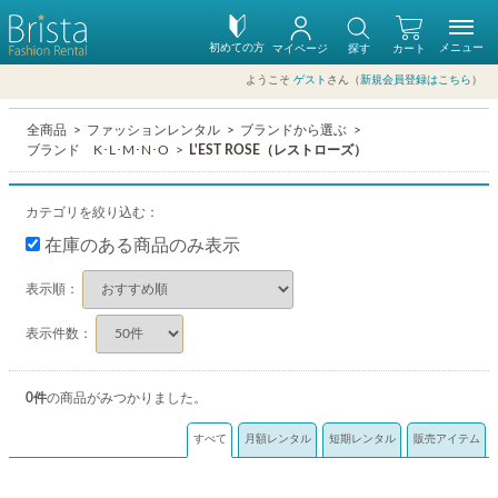
初めての方
メニュー
マイページ
探す
カート
ようこそ
ゲスト
さん（
新規会員登録はこちら
）
全商品
ファッションレンタル
ブランドから選ぶ
ブランド K･L･M･N･O
L'EST ROSE（レストローズ）
カテゴリを絞り込む：
在庫のある商品のみ表示
表示順：
表示件数：
0
件
の商品がみつかりました。
すべて
月額レンタル
短期レンタル
販売アイテム