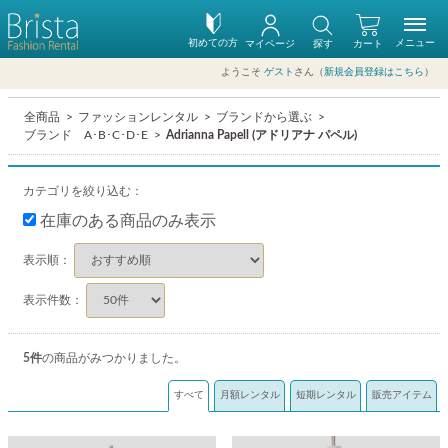
初めての方
メニュー
マイページ
探す
カート
ようこそ
ゲスト
さん（
新規会員登録はこちら
）
全商品
ファッションレンタル
ブランドから選ぶ
ブランド A･B･C･D･E
Adrianna Papell (アドリアナ パペル)
カテゴリを絞り込む：
在庫のある商品のみ表示
表示順：
表示件数：
5
件
の商品がみつかりました。
すべて
月額レンタル
短期レンタル
販売アイテム