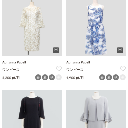
M
M
Adrianna Papell
Adrianna Papell
ワンピース
ワンピース
春
夏
秋
冬
春
夏
秋
冬
5,200 pt/月
4,900 pt/月