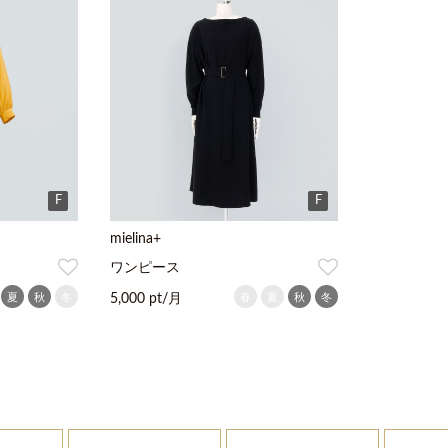
F
F
mielina+
ワンピース
夏
秋
冬
春
夏
秋
冬
5,000 pt/月