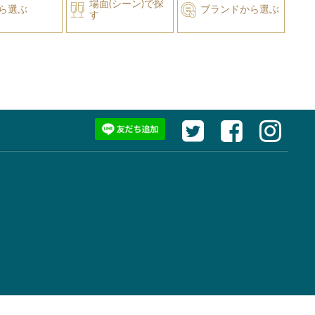
場面(シーン)で探
ら選ぶ
ブランドから選ぶ
す