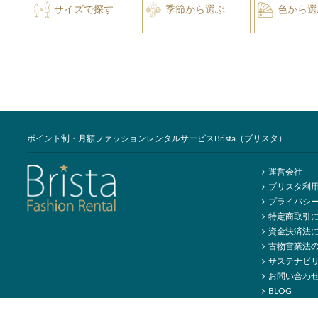
サイズで探す
季節から選ぶ
色から選
ポイント制・月額ファッションレンタルサービスBrista（ブリスタ）
運営会社
ブリスタ利
プライバシ
特定商取引
資金決済法
古物営業法
サステナビ
お問い合わ
BLOG