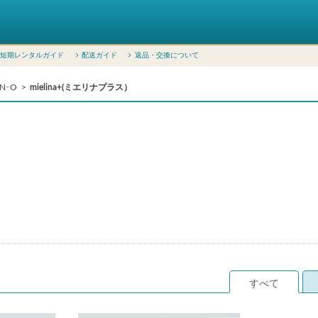
短期レンタルガイド
配送ガイド
返品・交換について
N･O
mielina+(ミエリナプラス）
すべて