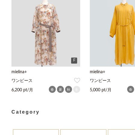
F
mielina+
mielina+
ワンピース
ワンピース
春
夏
秋
冬
春
6,200 pt/月
5,000 pt/月
Category