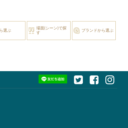
場面(シーン)で探
ら選ぶ
ブランドから選ぶ
す