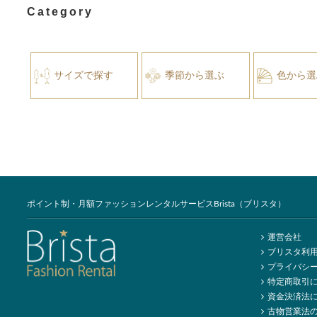
Category
サイズで探す
季節から選ぶ
色から選
ポイント制・月額ファッションレンタルサービスBrista（ブリスタ）
運営会社
ブリスタ利
プライバシ
特定商取引
資金決済法
古物営業法