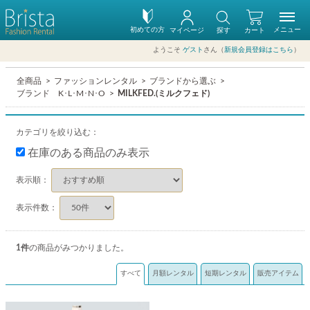
初めての方
メニュー
マイページ
探す
カート
ようこそ
ゲスト
さん（
新規会員登録はこちら
）
全商品
ファッションレンタル
ブランドから選ぶ
ブランド K･L･M･N･O
MILKFED.(ミルクフェド)
カテゴリを絞り込む：
在庫のある商品のみ表示
表示順：
表示件数：
1
件
の商品がみつかりました。
すべて
月額レンタル
短期レンタル
販売アイテム