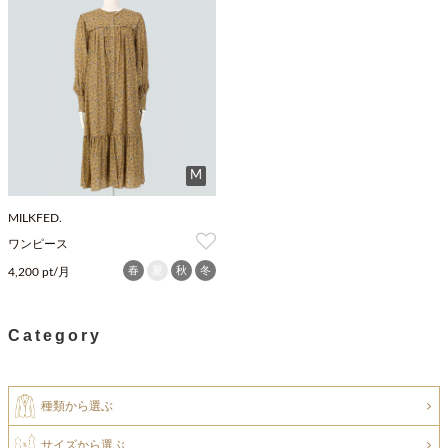
M
MILKFED.
ワンピース
春
夏
秋
冬
4,200 pt/月
Category
種類から選ぶ
サイズから選ぶ