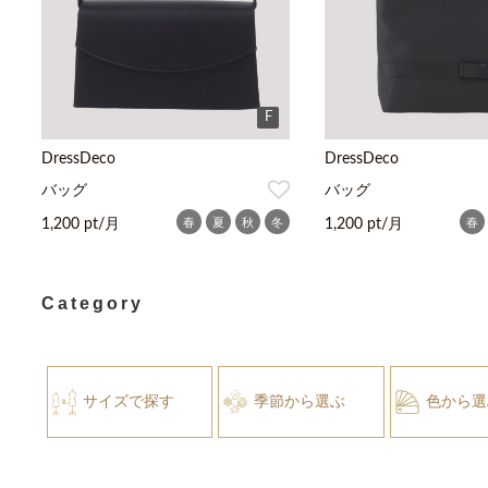
F
DressDeco
DressDeco
バッグ
バッグ
春
夏
秋
冬
春
1,200 pt/月
1,200 pt/月
Category
サイズで探す
季節から選ぶ
色から選