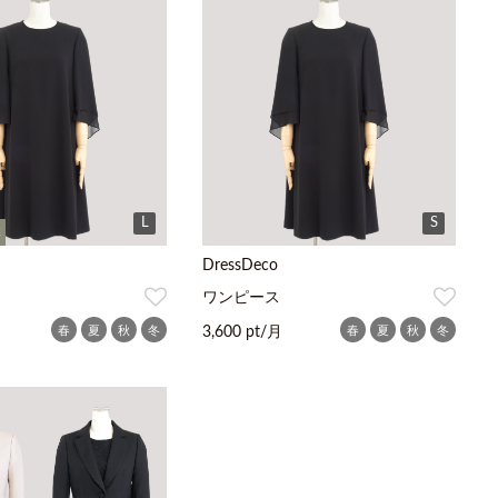
L
S
K
DressDeco
ワンピース
春
夏
秋
冬
春
夏
秋
冬
3,600 pt/月