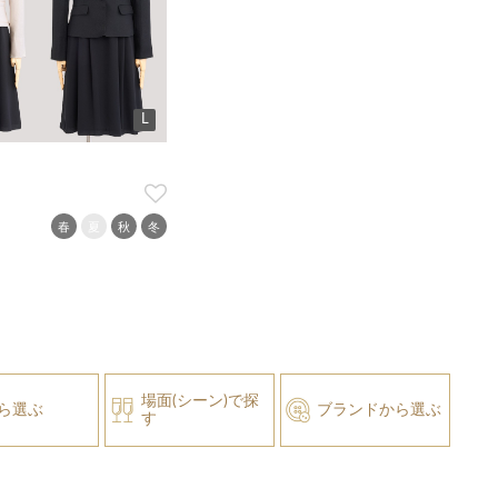
L
春
夏
秋
冬
場面(シーン)で探
ら選ぶ
ブランドから選ぶ
す