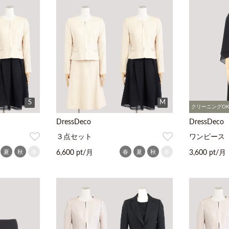
S
M
クリーニングO
DressDeco
DressDeco
３点セット
ワンピース
夏
秋
冬
春
夏
秋
冬
6,600 pt/月
3,600 pt/月