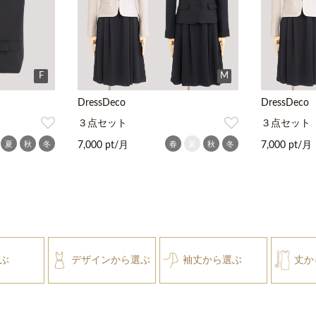
F
M
DressDeco
DressDeco
３点セット
３点セット
夏
秋
冬
春
夏
秋
冬
7,000 pt/月
7,000 pt/月
ぶ
デザインから選ぶ
袖丈から選ぶ
丈か