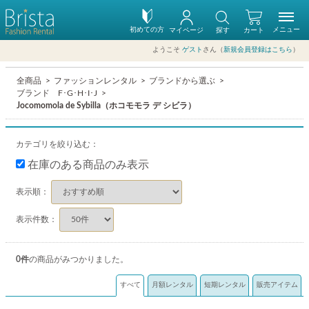
初めての方
メニュー
マイページ
探す
カート
ようこそ
ゲスト
さん（
新規会員登録はこちら
）
全商品
ファッションレンタル
ブランドから選ぶ
ブランド F･G･H･I･J
Jocomomola de Sybilla（ホコモモラ デ シビラ）
カテゴリを絞り込む：
在庫のある商品のみ表示
表示順：
表示件数：
0
件
の商品がみつかりました。
すべて
月額レンタル
短期レンタル
販売アイテム