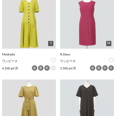
S
M
Mystrada
R.Deux
ワンピース
ワンピース
春
夏
秋
冬
春
夏
秋
冬
4,500 pt/月
5,500 pt/月