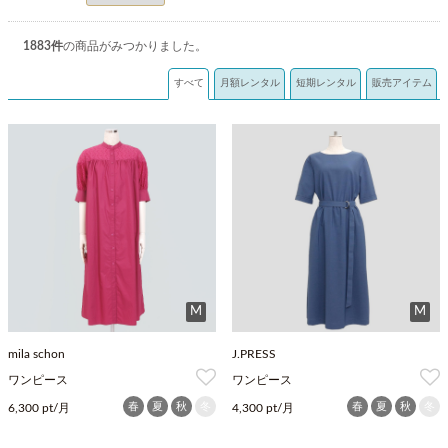
1883
件
の商品がみつかりました。
すべて
月額レンタル
短期レンタル
販売アイテム
M
M
mila schon
J.PRESS
ワンピース
ワンピース
春
夏
秋
冬
春
夏
秋
冬
6,300 pt/月
4,300 pt/月