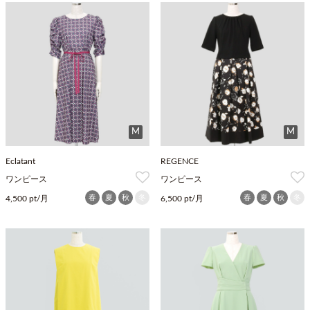
M
M
Eclatant
REGENCE
ワンピース
ワンピース
春
夏
秋
冬
春
夏
秋
冬
4,500 pt/月
6,500 pt/月