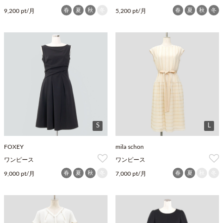
春
夏
秋
冬
春
夏
秋
冬
9,200 pt/月
5,200 pt/月
S
L
FOXEY
mila schon
ワンピース
ワンピース
春
夏
秋
冬
春
夏
秋
冬
9,000 pt/月
7,000 pt/月