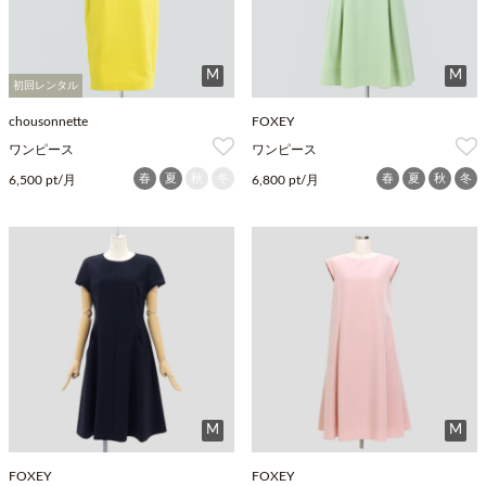
M
M
初回レンタル
chousonnette
FOXEY
ワンピース
ワンピース
春
夏
秋
冬
春
夏
秋
冬
6,500 pt/月
6,800 pt/月
M
M
FOXEY
FOXEY