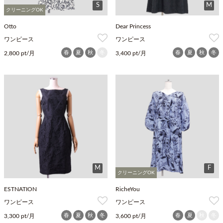
S
M
クリーニングOK
Otto
Dear Princess
ワンピース
ワンピース
春
夏
秋
冬
春
夏
秋
冬
2,800 pt/月
3,400 pt/月
M
F
クリーニングOK
ESTNATION
RicheYou
ワンピース
ワンピース
春
夏
秋
冬
春
夏
秋
冬
3,300 pt/月
3,600 pt/月