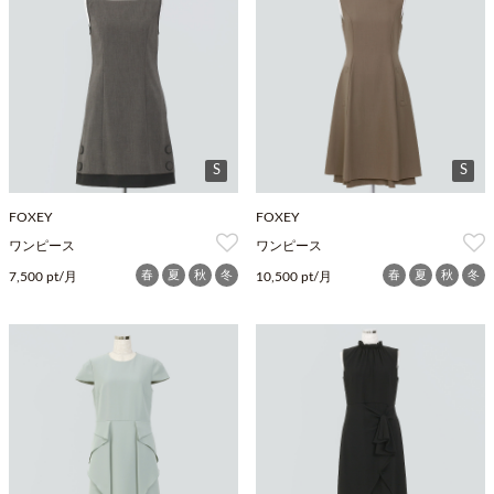
S
S
FOXEY
FOXEY
ワンピース
ワンピース
春
夏
秋
冬
春
夏
秋
冬
7,500 pt/月
10,500 pt/月