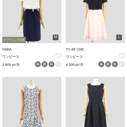
M
L
クリーニングOK
FABIA
TO BE CHIC
ワンピース
ワンピース
春
夏
秋
冬
春
夏
秋
冬
2,800 pt/月
4,200 pt/月