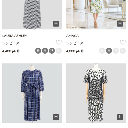
M
M
LAURA ASHLEY
AMACA
ワンピース
ワンピース
春
夏
秋
冬
春
夏
秋
冬
4,400 pt/月
4,000 pt/月
M
L