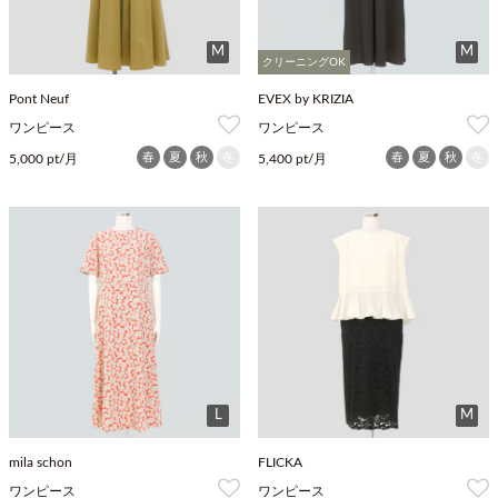
M
M
クリーニングOK
Pont Neuf
EVEX by KRIZIA
ワンピース
ワンピース
春
夏
秋
冬
春
夏
秋
冬
5,000 pt/月
5,400 pt/月
L
M
mila schon
FLICKA
ワンピース
ワンピース