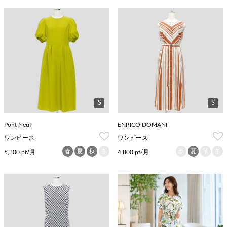
S
S
Pont Neuf
ENRICO DOMANI
ワンピース
ワンピース
春
夏
秋
冬
春
夏
秋
冬
5,300 pt/月
4,800 pt/月