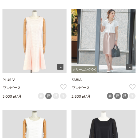
L
L
クリーニングOK
PLUSIV
FABIA
ワンピース
ワンピース
春
夏
秋
冬
春
夏
秋
冬
3,000 pt/月
2,800 pt/月