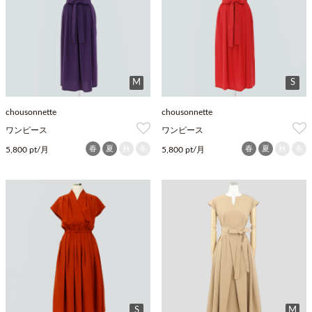
M
S
chousonnette
chousonnette
ワンピース
ワンピース
春
夏
秋
冬
春
夏
秋
冬
5,800 pt/月
5,800 pt/月
S
M