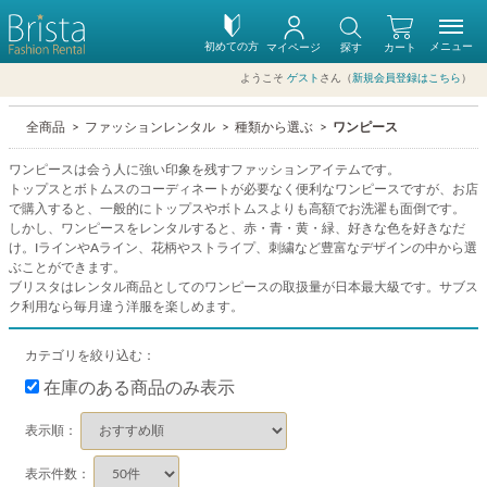
初めての方
メニュー
マイページ
探す
カート
ようこそ
ゲスト
さん（
新規会員登録はこちら
）
全商品
ファッションレンタル
種類から選ぶ
ワンピース
ワンピースは会う人に強い印象を残すファッションアイテムです。
トップスとボトムスのコーディネートが必要なく便利なワンピースですが、お店
で購入すると、一般的にトップスやボトムスよりも高額でお洗濯も面倒です。
しかし、ワンピースをレンタルすると、赤・青・黄・緑、好きな色を好きなだ
け。IラインやAライン、花柄やストライプ、刺繍など豊富なデザインの中から選
ぶことができます。
ブリスタはレンタル商品としてのワンピースの取扱量が日本最大級です。サブス
ク利用なら毎月違う洋服を楽しめます。
カテゴリを絞り込む：
在庫のある商品のみ表示
表示順：
表示件数：