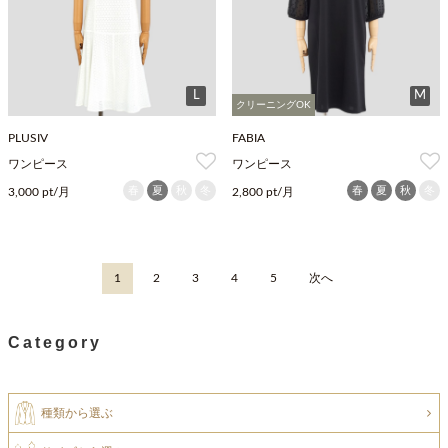
L
M
クリーニングOK
PLUSIV
FABIA
ワンピース
ワンピース
春
夏
秋
冬
春
夏
秋
冬
3,000 pt/月
2,800 pt/月
1
2
3
4
5
次へ
Category
種類から選ぶ