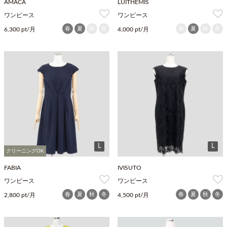
AMACA
LUITHEMIS
ワンピース
ワンピース
春
夏
秋
冬
春
夏
秋
冬
6,300 pt/月
4,000 pt/月
L
L
クリーニングOK
FABIA
IVISUTO
ワンピース
ワンピース
春
夏
秋
冬
春
夏
秋
冬
2,800 pt/月
4,500 pt/月