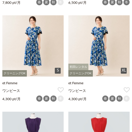
春
夏
秋
冬
春
夏
秋
冬
7,800 pt/月
6,500 pt/月
初回レンタル
S
XL
クリーニングOK
クリーニングOK
et Femme
et Femme
ワンピース
ワンピース
春
夏
秋
冬
春
夏
秋
冬
4,300 pt/月
4,300 pt/月