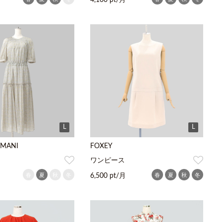
4,100 pt/月
L
L
OMANI
FOXEY
ワンピース
春
夏
秋
冬
春
夏
秋
冬
6,500 pt/月