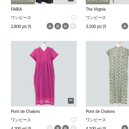
クリーニングOK
クリーニングOK
FABIA
The Virgnia
ワンピース
ワンピース
春
夏
秋
冬
春
2,800 pt/月
3,500 pt/月
M
Pont de Chalons
Pont de Chalons
ワンピース
ワンピース
春
夏
秋
冬
春