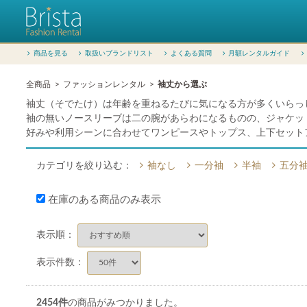
商品を見る
取扱いブランドリスト
よくある質問
月額レンタルガイド
全商品
ファッションレンタル
袖丈から選ぶ
袖丈（そでたけ）は年齢を重ねるたびに気になる方が多くいらっ
袖の無いノースリーブは二の腕があらわになるものの、ジャケッ
好みや利用シーンに合わせてワンピースやトップス、上下セット
カテゴリを絞り込む：
袖なし
一分袖
半袖
五分
在庫のある商品のみ表示
表示順：
表示件数：
2454
件
の商品がみつかりました。