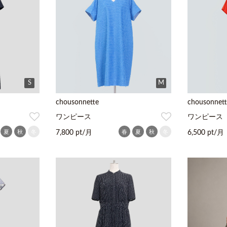
S
M
chousonnette
chousonnett
ワンピース
ワンピース
夏
秋
冬
春
夏
秋
冬
7,800 pt/月
6,500 pt/月