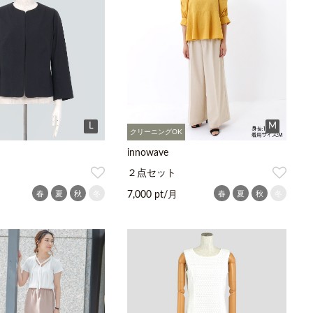
L
M
クリーニングOK
innowave
２点セット
春
夏
秋
冬
春
夏
秋
冬
7,000 pt/月