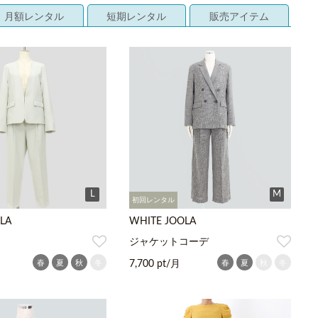
月額レンタル
短期レンタル
販売アイテム
L
M
初回レンタル
LA
WHITE JOOLA
ジャケットコーデ
春
夏
秋
冬
春
夏
秋
冬
7,700 pt/月