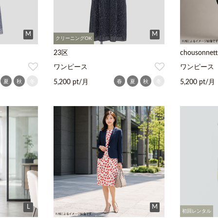
M
M
クリーニングOK
23区
chousonnett
ワンピース
ワンピース
夏
秋
冬
春
夏
秋
冬
5,200 pt/月
5,200 pt/月
L
M
初回レンタル