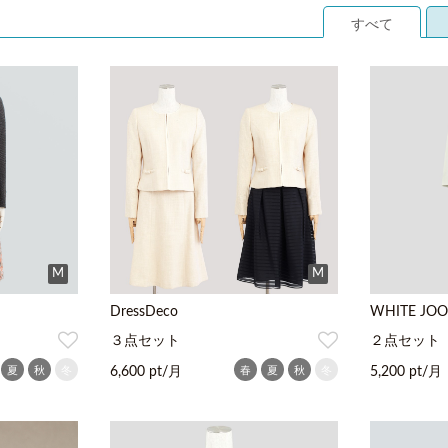
すべて
M
M
DressDeco
WHITE JOO
３点セット
２点セット
夏
秋
冬
春
夏
秋
冬
6,600 pt/月
5,200 pt/月