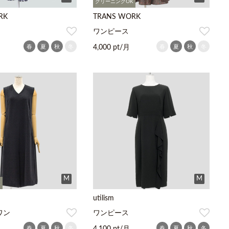
クリーニングOK
RK
TRANS WORK
ワンピース
春
夏
秋
冬
春
夏
秋
冬
4,000 pt/月
M
M
K
utilism
ワン
ワンピース
春
夏
秋
冬
春
夏
秋
冬