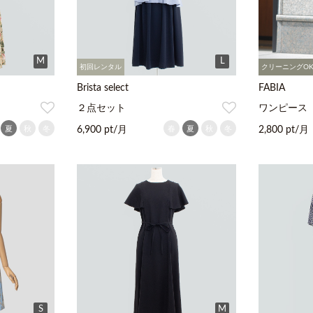
M
L
初回レンタル
クリーニングO
Brista select
FABIA
２点セット
ワンピース
夏
秋
冬
春
夏
秋
冬
6,900 pt/月
2,800 pt/月
S
M