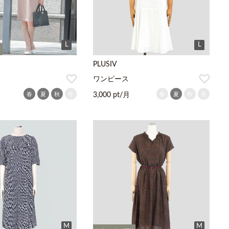
L
L
K
PLUSIV
ワンピース
春
夏
秋
冬
春
夏
秋
冬
3,000 pt/月
M
M