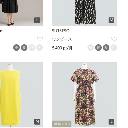
L
M
e
SUTSESO
ワンピース
春
夏
秋
冬
春
夏
秋
冬
5,400 pt/月
M
L
初回レンタル