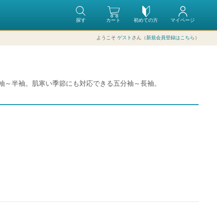
探す
カート
初めての方
マイページ
ようこそ
ゲスト
さん（
新規会員登録はこちら
）
袖～半袖。肌寒い季節にも対応できる五分袖～長袖。