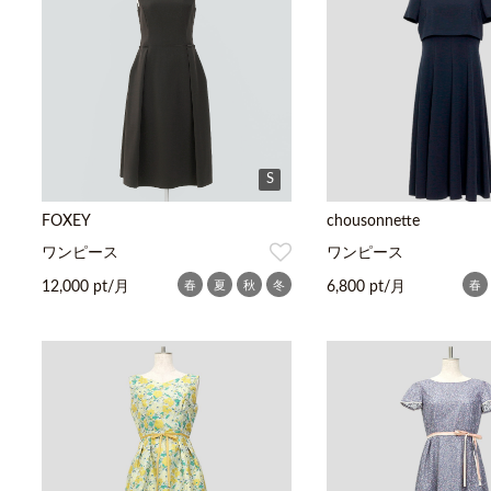
S
FOXEY
chousonnette
ワンピース
ワンピース
春
夏
秋
冬
春
12,000 pt/月
6,800 pt/月