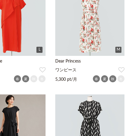
L
M
e
Dear Princess
ワンピース
春
夏
秋
冬
春
夏
秋
冬
5,300 pt/月