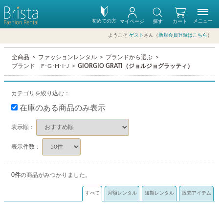
初めての方
メニュー
マイページ
探す
カート
ようこそ
ゲスト
さん（
新規会員登録はこちら
）
全商品
ファッションレンタル
ブランドから選ぶ
ブランド F･G･H･I･J
GIORGIO GRATI（ジョルジョグラッティ）
カテゴリを絞り込む：
在庫のある商品のみ表示
表示順：
表示件数：
0
件
の商品がみつかりました。
すべて
月額レンタル
短期レンタル
販売アイテム