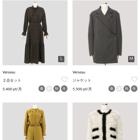
L
M
Verseau
Verseau
２点セット
ジャケット
春
夏
秋
冬
春
夏
秋
冬
5,400 pt/月
5,500 pt/月