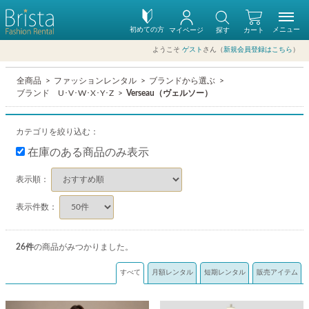
初めての方
メニュー
マイページ
探す
カート
ようこそ
ゲスト
さん（
新規会員登録はこちら
）
全商品
ファッションレンタル
ブランドから選ぶ
ブランド U･V･W･X･Y･Z
Verseau（ヴェルソー）
カテゴリを絞り込む：
在庫のある商品のみ表示
表示順：
表示件数：
26
件
の商品がみつかりました。
すべて
月額レンタル
短期レンタル
販売アイテム