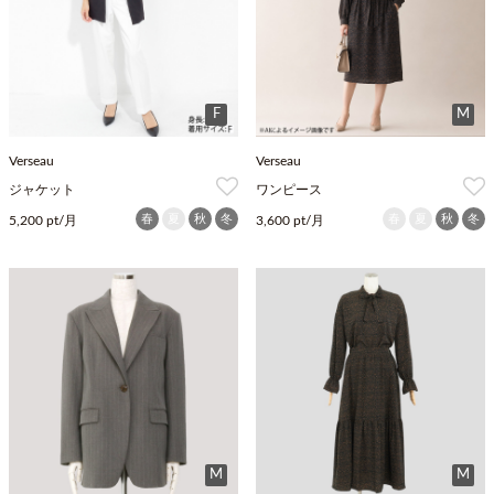
F
M
Verseau
Verseau
ジャケット
ワンピース
春
夏
秋
冬
春
夏
秋
冬
5,200 pt/月
3,600 pt/月
M
M