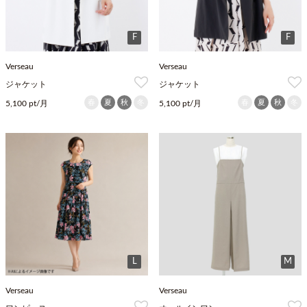
F
F
Verseau
Verseau
ジャケット
ジャケット
春
夏
秋
冬
春
夏
秋
冬
5,100 pt/月
5,100 pt/月
L
M
Verseau
Verseau