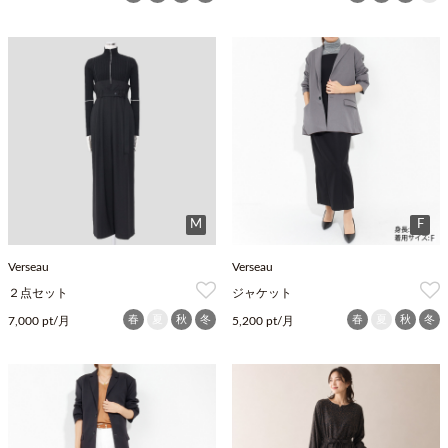
M
F
Verseau
Verseau
２点セット
ジャケット
春
夏
秋
冬
春
夏
秋
冬
7,000 pt/月
5,200 pt/月