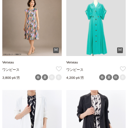
M
M
Verseau
Verseau
ワンピース
ワンピース
春
夏
秋
冬
春
夏
秋
冬
3,800 pt/月
4,200 pt/月