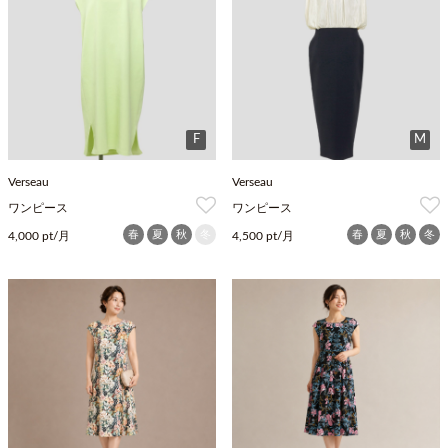
F
M
Verseau
Verseau
ワンピース
ワンピース
春
夏
秋
冬
春
夏
秋
冬
4,000 pt/月
4,500 pt/月