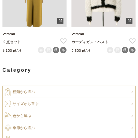
M
M
Verseau
Verseau
２点セット
カーディガン・ベスト
春
夏
秋
冬
春
夏
秋
冬
6,100 pt/月
5,800 pt/月
Category
種類から選ぶ
サイズから選ぶ
色から選ぶ
季節から選ぶ