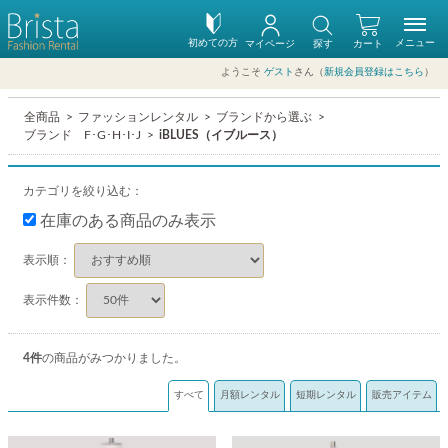
初めての方
メニュー
マイページ
探す
カート
ようこそ
ゲスト
さん（
新規会員登録はこちら
）
全商品
ファッションレンタル
ブランドから選ぶ
ブランド F･G･H･I･J
iBLUES（イブルース）
カテゴリを絞り込む：
在庫のある商品のみ表示
表示順：
表示件数：
4
件
の商品がみつかりました。
すべて
月額レンタル
短期レンタル
販売アイテム