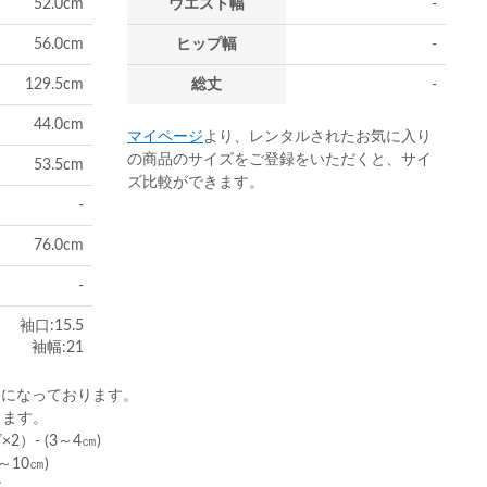
52.0cm
ウエスト幅
-
56.0cm
ヒップ幅
-
129.5cm
総丈
-
44.0cm
マイページ
より、レンタルされたお気に入り
の商品のサイズをご登録をいただくと、サイ
53.5cm
ズ比較ができます。
-
76.0cm
-
袖口:15.5
袖幅:21
)になっております。
ります。
）- (3～4㎝)
10㎝)