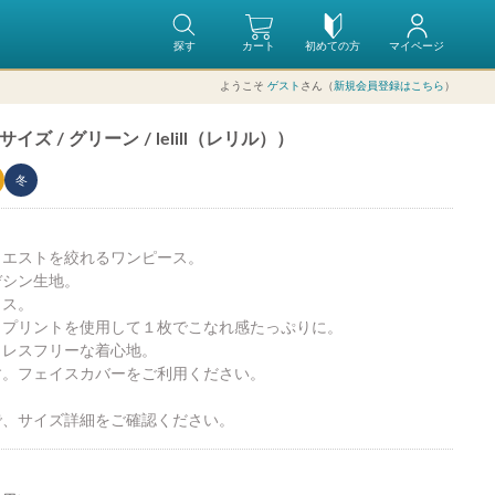
探す
カート
初めての方
マイページ
ようこそ
ゲスト
さん（
新規会員登録はこちら
）
 / グリーン / lelill（レリル））
冬
ウエストを絞れるワンピース。
デシン生地。
ラス。
クプリントを使用して１枚でこなれ感たっぷりに。
トレスフリーな着心地。
す。フェイスカバーをご利用ください。
で、サイズ詳細をご確認ください。