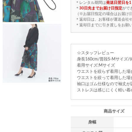
＊レンタル期間は
発送日翌日を1
＊
30日先までお届け日指定
がで
（※お届日指定の場合はお届け日
＊返却日は、お客様が運送会社
＊返却日までに引き渡しをお願
☆スタッフレビュー
身長160cm/普段S-Mサイズ/
着用サイズ:Mサイズ
ウエストを絞らず着用した場
ウエストを絞って着用した場
袖口はゴム仕様なので袖丈が
ストレスは感じにくく軽い着
商品サイズ
身幅