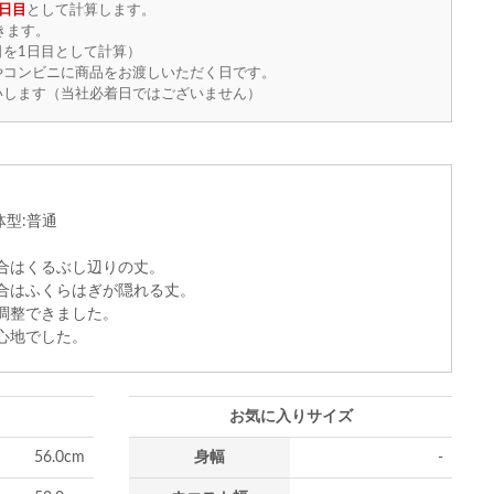
日目
として計算します。
きます。
を1日目として計算）
やコンビニに商品をお渡しいただく日です。
いします（当社必着日ではございません）
体型:普通
合はくるぶし辺りの丈。
合はふくらはぎが隠れる丈。
調整できました。
心地でした。
お気に入りサイズ
56.0cm
身幅
-