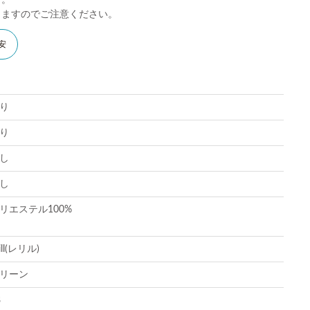
す。
りますのでご注意ください。
安
り
り
し
し
リエステル100%
lill(レリル)
リーン
8