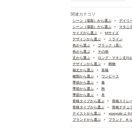
関連カテゴリ
シーン（場面）から選ぶ
デイリ
シーン（場面）から選ぶ
マタニ
サイズから選ぶ
Mサイズ
デザインから選ぶ
Ｉライン
色から選ぶ
ブラック（黒）
色から選ぶ
その他
丈から選ぶ
ロング・マキシ丈(116
デザインから選ぶ
柄物
袖丈から選ぶ
長袖
種類から選ぶ
ワンピース
季節から選ぶ
春
季節から選ぶ
秋
季節から選ぶ
冬
骨格タイプから選ぶ
骨格ストレ
骨格タイプから選ぶ
骨格ナチュ
テイストから選ぶ
yosoyuki-よ
ブランドから選ぶ
ブランド K･L