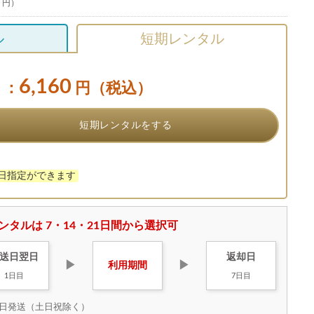
0 円）
ル
短期レンタル
6,160
：
円（税込）
短期レンタルをする
け日指定ができます
ンタルは 7・14・21日間から選択可
送日
翌日
返却日
▶
▶
利用
期間
1日目
7日目
日発送（土日祝除く）