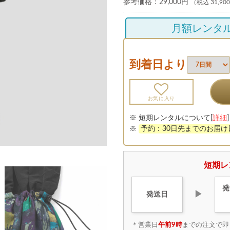
参考価格：
29,000円
（税込 31,90
月額レンタ
到着日より
お気に入り
※ 短期レンタルについて[
詳細
]
※
予約：30日先までのお届
短期レ
発
▶
発送日
＊営業日
午前9時
までの注文で即