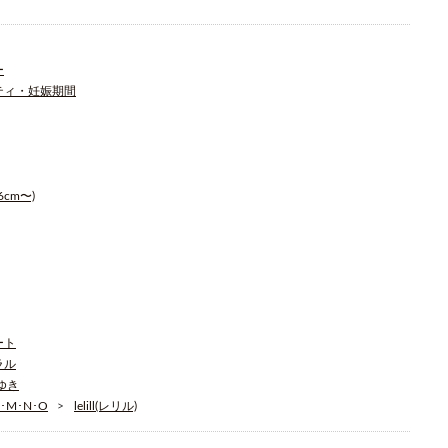
ー
ティ・妊娠期間
cm〜)
ート
ラル
そゆき
･M･N･O
lelill(レリル)