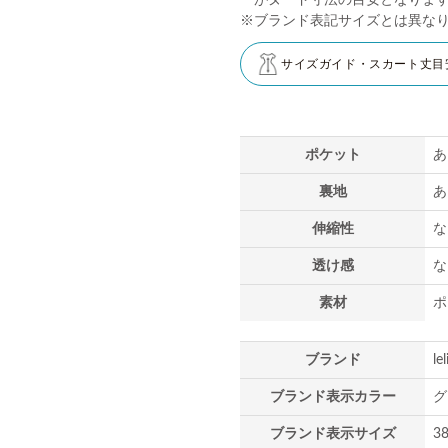
がヌード寸法の目安となりま
※ブランド表記サイズとは異な
サイズガイド・スカート丈目
ポケット
あ
裏地
あ
伸縮性
な
透け感
な
素材
ポ
ブランド
le
ブランド表示カラー
グ
ブランド表示サイズ
3