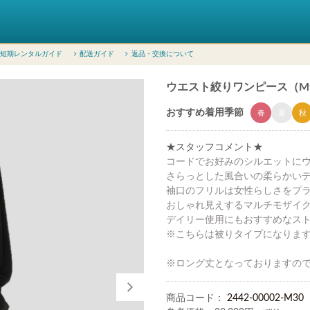
短期レンタルガイド
配送ガイド
返品・交換について
ウエスト絞りワンピース（Mサイズ
おすすめ着用季節
春
夏
秋
★スタッフコメント★
コードでお好みのシルエットに
さらっとした風合いの柔らかい
袖口のフリルは女性らしさをプ
おしゃれ見えするマルチモザイ
デイリー使用にもおすすめなス
※こちらは被りタイプになりま
※ロング丈となっておりますの
商品コード：
2442-00002-M30