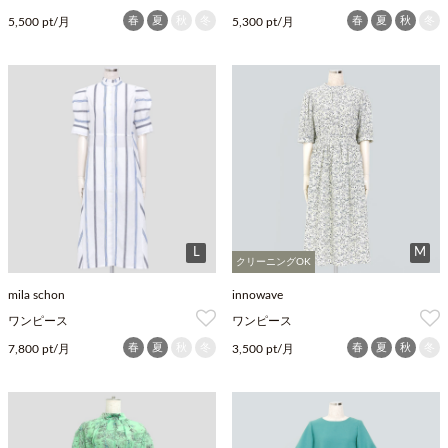
春
夏
秋
冬
春
夏
秋
冬
5,500 pt/月
5,300 pt/月
L
M
クリーニングOK
mila schon
innowave
ワンピース
ワンピース
春
夏
秋
冬
春
夏
秋
冬
7,800 pt/月
3,500 pt/月