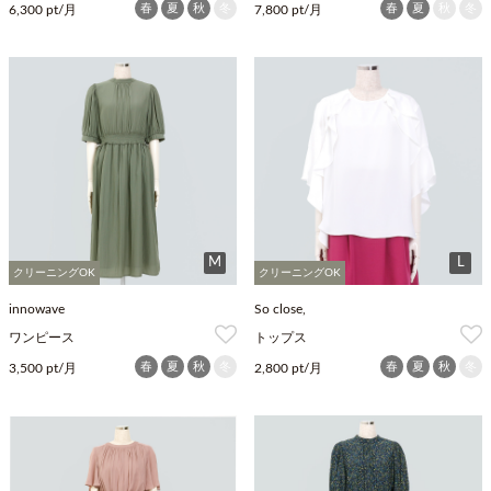
春
夏
秋
冬
春
夏
秋
冬
6,300 pt/月
7,800 pt/月
M
L
クリーニングOK
クリーニングOK
innowave
So close,
ワンピース
トップス
春
夏
秋
冬
春
夏
秋
冬
3,500 pt/月
2,800 pt/月