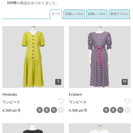
104
件
の商品がみつかりました。
すべて
月額レンタル
短期レンタル
販売アイテム
S
M
Mystrada
Eclatant
ワンピース
ワンピース
春
夏
秋
冬
春
夏
秋
冬
4,500 pt/月
4,500 pt/月