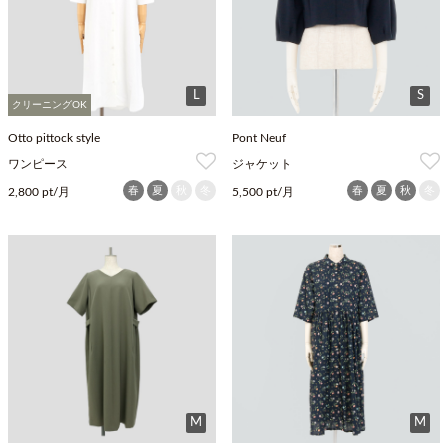
L
S
クリーニングOK
Otto pittock style
Pont Neuf
ワンピース
ジャケット
春
夏
秋
冬
春
夏
秋
冬
2,800 pt/月
5,500 pt/月
M
M