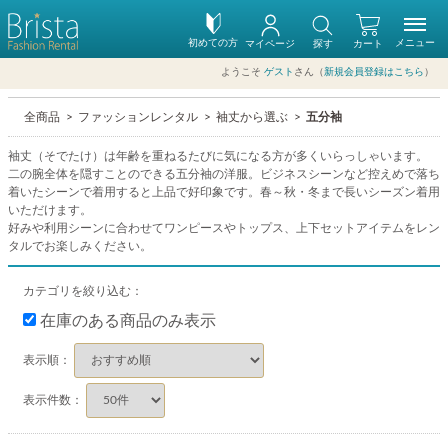
初めての方
メニュー
マイページ
探す
カート
ようこそ
ゲスト
さん（
新規会員登録はこちら
）
全商品
ファッションレンタル
袖丈から選ぶ
五分袖
袖丈（そでたけ）は年齢を重ねるたびに気になる方が多くいらっしゃいます。
二の腕全体を隠すことのできる五分袖の洋服。ビジネスシーンなど控えめで落ち
着いたシーンで着用すると上品で好印象です。春～秋・冬まで長いシーズン着用
いただけます。
好みや利用シーンに合わせてワンピースやトップス、上下セットアイテムをレン
タルでお楽しみください。
カテゴリを絞り込む：
在庫のある商品のみ表示
表示順：
表示件数：