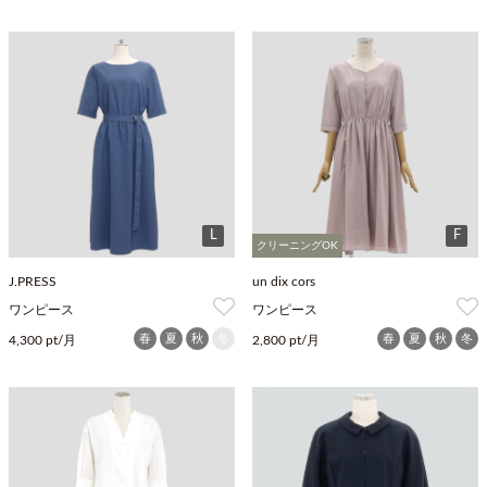
L
F
クリーニングOK
J.PRESS
un dix cors
ワンピース
ワンピース
春
夏
秋
冬
春
夏
秋
冬
4,300 pt/月
2,800 pt/月