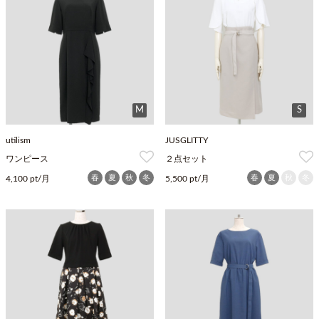
M
S
utilism
JUSGLITTY
ワンピース
２点セット
春
夏
秋
冬
春
夏
秋
冬
4,100 pt/月
5,500 pt/月