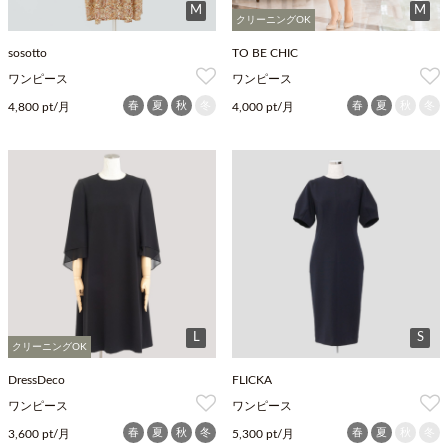
M
M
クリーニングOK
sosotto
TO BE CHIC
ワンピース
ワンピース
春
夏
秋
冬
春
夏
秋
冬
4,800 pt/月
4,000 pt/月
L
S
クリーニングOK
DressDeco
FLICKA
ワンピース
ワンピース
春
夏
秋
冬
春
夏
秋
冬
3,600 pt/月
5,300 pt/月