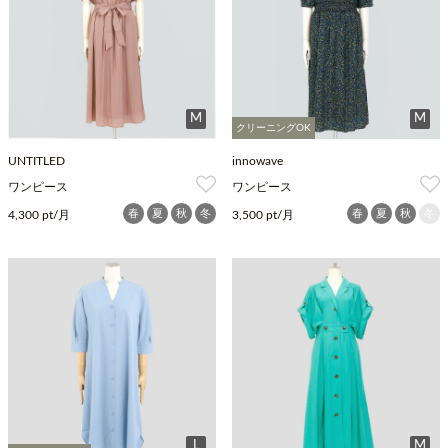
M
M
クリーニングOK
UNTITLED
innowave
ワンピース
ワンピース
春
夏
秋
冬
春
夏
秋
冬
4,300 pt/月
3,500 pt/月
L
M