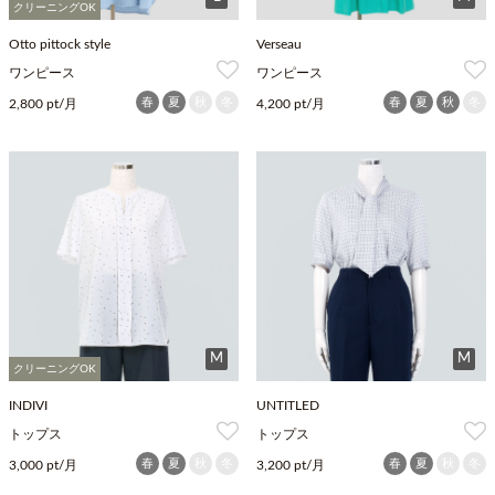
クリーニングOK
Otto pittock style
Verseau
ワンピース
ワンピース
春
夏
秋
冬
春
夏
秋
冬
2,800 pt/月
4,200 pt/月
M
M
クリーニングOK
INDIVI
UNTITLED
トップス
トップス
春
夏
秋
冬
春
夏
秋
冬
3,000 pt/月
3,200 pt/月