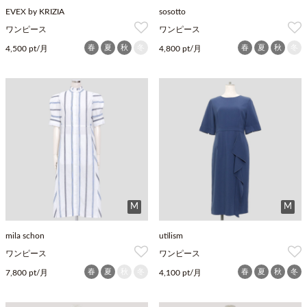
EVEX by KRIZIA
sosotto
ワンピース
ワンピース
春
夏
秋
冬
春
夏
秋
冬
4,500 pt/月
4,800 pt/月
M
M
mila schon
utilism
ワンピース
ワンピース
春
夏
秋
冬
春
夏
秋
冬
7,800 pt/月
4,100 pt/月