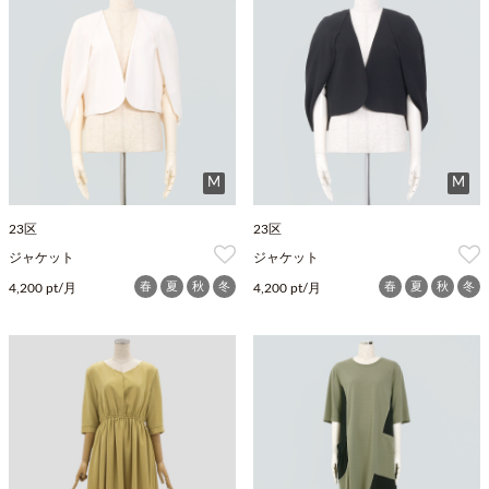
M
M
23区
23区
ジャケット
ジャケット
春
夏
秋
冬
春
夏
秋
冬
4,200 pt/月
4,200 pt/月