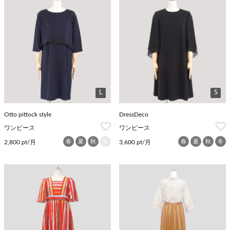
L
S
Otto pittock style
DressDeco
ワンピース
ワンピース
春
夏
秋
冬
春
夏
秋
冬
2,800 pt/月
3,600 pt/月