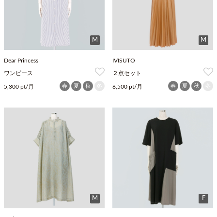
M
M
Dear Princess
IVISUTO
ワンピース
２点セット
春
夏
秋
冬
春
夏
秋
冬
5,300 pt/月
6,500 pt/月
M
F