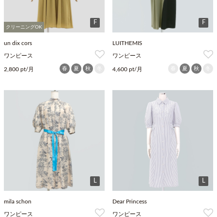
F
F
クリーニングOK
un dix cors
LUITHEMIS
ワンピース
ワンピース
春
夏
秋
冬
春
夏
秋
冬
2,800 pt/月
4,600 pt/月
L
L
mila schon
Dear Princess
ワンピース
ワンピース