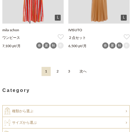
L
L
mila schon
IVISUTO
ワンピース
２点セット
春
夏
秋
冬
春
夏
秋
冬
7,100 pt/月
6,500 pt/月
1
2
3
次へ
Category
種類から選ぶ
サイズから選ぶ