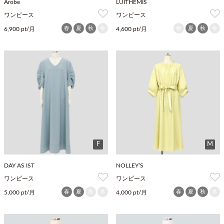
Arobe
LUITHEMIS
ワンピース
ワンピース
春
夏
秋
冬
春
夏
秋
冬
6,900 pt/月
4,600 pt/月
F
M
DAY AS IST
NOLLEY’S
ワンピース
ワンピース
春
夏
秋
冬
春
夏
秋
冬
5,000 pt/月
4,000 pt/月