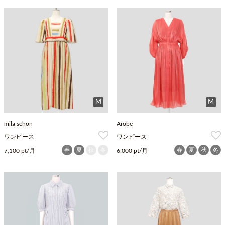
M
M
mila schon
Arobe
ワンピース
ワンピース
春
夏
秋
冬
春
夏
秋
冬
7,100 pt/月
6,000 pt/月