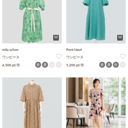
M
M
mila schon
Pont Neuf
ワンピース
ワンピース
春
夏
秋
冬
春
夏
秋
冬
6,500 pt/月
5,200 pt/月