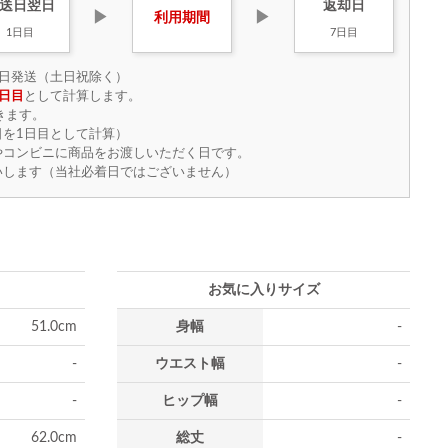
送日
翌日
返却日
▶
▶
利用
期間
1日目
7日目
日発送（土日祝除く）
日目
として計算します。
きます。
を1日目として計算）
やコンビニに商品をお渡しいただく日です。
いします（当社必着日ではございません）
お気に入りサイズ
51.0cm
身幅
-
-
ウエスト幅
-
-
ヒップ幅
-
62.0cm
総丈
-