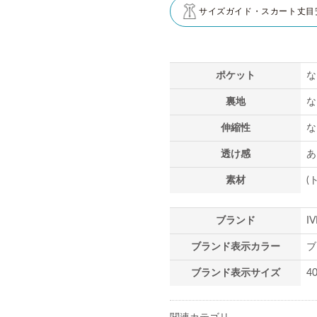
サイズガイド・スカート丈目
ポケット
な
裏地
な
伸縮性
な
透け感
あ
素材
(
ブランド
I
ブランド表示カラー
ブ
ブランド表示サイズ
4