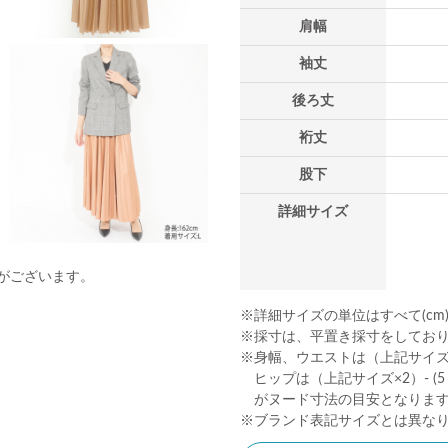
肩幅
袖丈
後ろ丈
裄丈
股下
詳細サイズ
がございます。
※詳細サイズの単位はすべて(cm
※採寸は、平置き採寸をしてお
※身幅、ウエストは（上記サイズ×2
ヒップは（上記サイズ×2）- (5～
がヌード寸法の目安となりま
※ブランド表記サイズとは異な