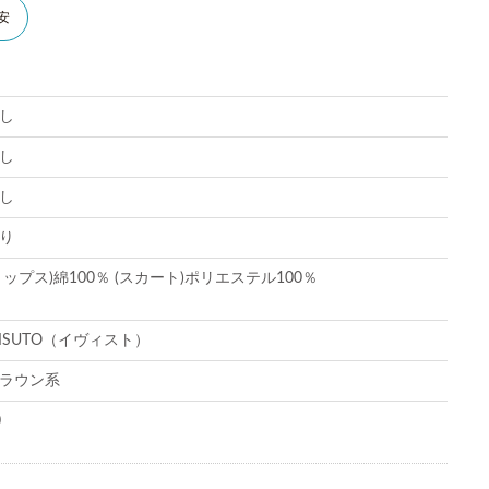
安
し
し
し
り
トップス)綿100％ (スカート)ポリエステル100％
VISUTO（イヴィスト）
ラウン系
0