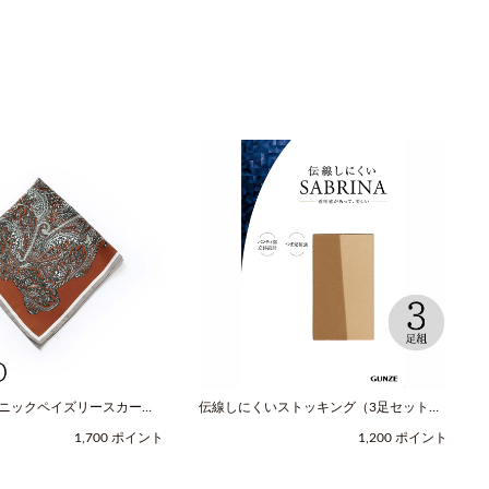
スニックペイズリースカーフ
伝線しにくいストッキング（3足セット）
レッド / COOCO（クー
（M-Lサイズ / ヌードベージュ /
1,700 ポイント
1,200 ポイント
SABRINA（サブリナ））