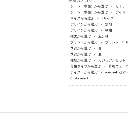
関連カテゴリ
シーン（場面）から選ぶ
セミナ
シーン（場面）から選ぶ
デイリ
サイズから選ぶ
Lサイズ
デザインから選ぶ
無地
デザインから選ぶ
柄物
袖丈から選ぶ
五分袖
ブランドから選ぶ
ブランド F･G･
季節から選ぶ
春
季節から選ぶ
夏
種類から選ぶ
カジュアルセット
骨格タイプから選ぶ
骨格ウェー
テイストから選ぶ
yosoyuki-よ
Brista select