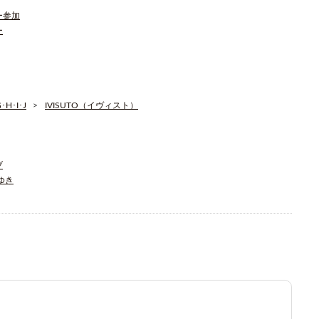
ー参加
ー
H･I･J
IVISUTO（イヴィスト）
ブ
そゆき