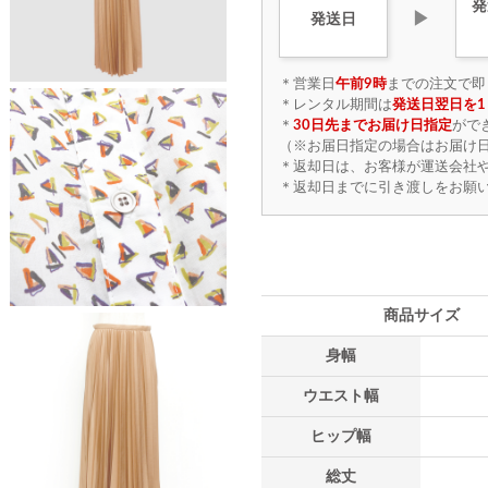
発
▶
発送日
＊営業日
午前9時
までの注文で即
＊レンタル期間は
発送日翌日を1
＊
30日先までお届け日指定
がで
（※お届日指定の場合はお届け日
＊返却日は、お客様が運送会社
＊返却日までに引き渡しをお願
商品サイズ
身幅
ウエスト幅
ヒップ幅
総丈