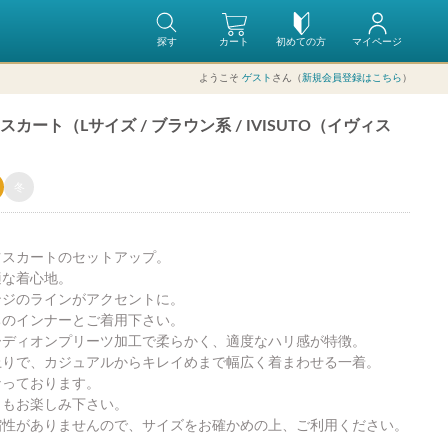
探す
カート
初めての方
マイページ
ようこそ
ゲスト
さん（
新規会員登録はこちら
）
ート（Lサイズ / ブラウン系 / IVISUTO（イヴィス
冬
ツスカートのセットアップ。
適な着心地。
ンジのラインがアクセントに。
ちのインナーとご着用下さい。
ーディオンプリーツ加工で柔らかく、適度なハリ感が特徴。
上りで、カジュアルからキレイめまで幅広く着まわせる一着。
なっております。
トもお楽しみ下さい。
縮性がありませんので、サイズをお確かめの上、ご利用ください。