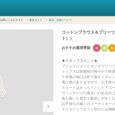
短期レンタルガイド
配送ガイド
返品・交換について
コットンブラウス＆プリーツスカ
ト））
おすすめ着用季節
春
夏
秋
★スタッフコメント★
プリントシャツとロングプリー
トップスは綿素材の軽やかで快
５分袖の袖口は折り返すとオレ
透け感がありますので、お手持
スカートはかっちりとしたアコ
ヴィンテージの風合いのある仕
落ち着いた着丈で着回しやすく
お手持ちの服とのコーディネー
※スカートウエスト部分には伸