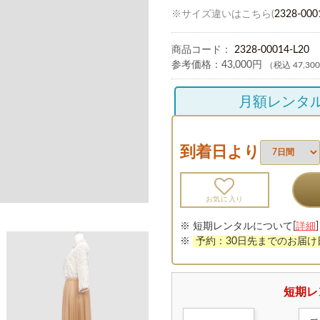
※サイズ違いはこちら(
2328-000
商品コード：
2328-00014-L20
参考価格：
43,000円
（税込 47,30
月額レンタ
到着日より
お気に入り
※ 短期レンタルについて[
詳細
]
※
予約：30日先までのお届
短期レ