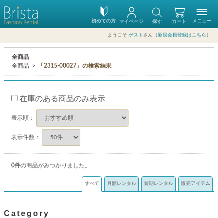
初めての方
メニュー
マイページ
探す
カート
ようこそ
ゲスト
さん（
新規会員登録はこちら
）
全商品
全商品
「2315-00027」の検索結果
在庫のある商品のみ表示
表示順：
表示件数：
0
件
の商品がみつかりました。
すべて
月額レンタル
短期レンタル
販売アイテム
Category