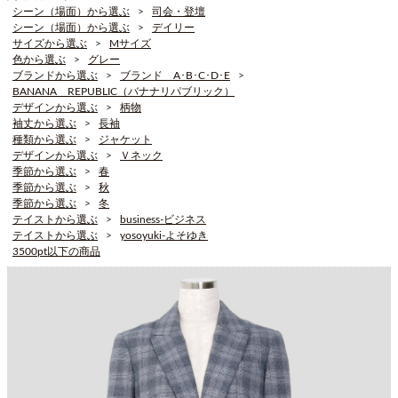
シーン（場面）から選ぶ
司会・登壇
シーン（場面）から選ぶ
デイリー
サイズから選ぶ
Mサイズ
色から選ぶ
グレー
ブランドから選ぶ
ブランド A･B･C･D･E
BANANA REPUBLIC（バナナリパブリック）
デザインから選ぶ
柄物
袖丈から選ぶ
長袖
種類から選ぶ
ジャケット
デザインから選ぶ
Ｖネック
季節から選ぶ
春
季節から選ぶ
秋
季節から選ぶ
冬
テイストから選ぶ
business-ビジネス
テイストから選ぶ
yosoyuki-よそゆき
3500pt以下の商品