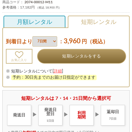
商品コード：
2074-00012-M11
参考価格：
17,182円
（税込 18,900 円）
月額レンタル
短期レンタル
3,960
到着日より
：
円（税込）
短期レンタルをする
お気に入り
※ 短期レンタルについて[
詳細
]
※
予約：30日先までのお届け日指定ができます
短期レンタルは 7・14・21日間から選択可
発送日
返却日
利用
翌日
▶
▶
▶
発送日
期間
7日目
1日目