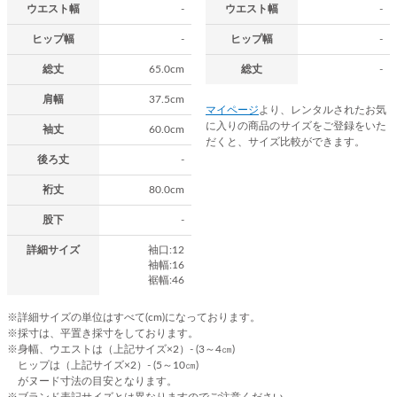
ウエスト幅
-
ウエスト幅
-
ヒップ幅
-
ヒップ幅
-
総丈
65.0cm
総丈
-
肩幅
37.5cm
マイページ
より、レンタルされたお気
に入りの商品のサイズをご登録をいた
袖丈
60.0cm
だくと、サイズ比較ができます。
後ろ丈
-
裄丈
80.0cm
股下
-
詳細サイズ
袖口:12
袖幅:16
裾幅:46
※詳細サイズの単位はすべて(cm)になっております。
※採寸は、平置き採寸をしております。
※身幅、ウエストは（上記サイズ×2）- (3～4㎝)
ヒップは（上記サイズ×2）- (5～10㎝)
がヌード寸法の目安となります。
※ブランド表記サイズとは異なりますのでご注意ください。