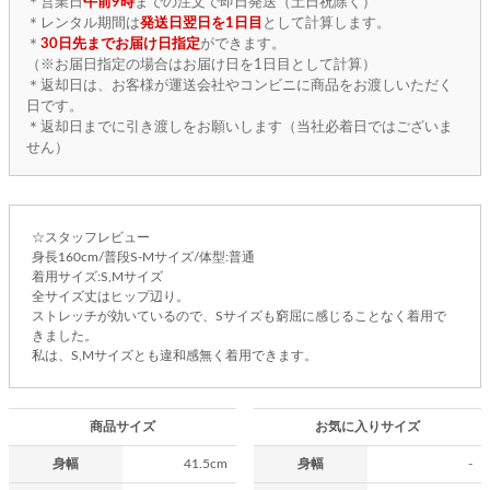
＊営業日
午前9時
までの注文で即日発送（土日祝除く）
＊レンタル期間は
発送日翌日を1日目
として計算します。
＊
30日先までお届け日指定
ができます。
（※お届日指定の場合はお届け日を1日目として計算）
＊返却日は、お客様が運送会社やコンビニに商品をお渡しいただく
日です。
＊返却日までに引き渡しをお願いします（当社必着日ではございま
せん）
☆スタッフレビュー
身長160cm/普段S-Mサイズ/体型:普通
着用サイズ:S,Mサイズ
全サイズ丈はヒップ辺り。
ストレッチが効いているので、Sサイズも窮屈に感じることなく着用で
きました。
私は、S,Mサイズとも違和感無く着用できます。
商品サイズ
お気に入りサイズ
身幅
41.5cm
身幅
-