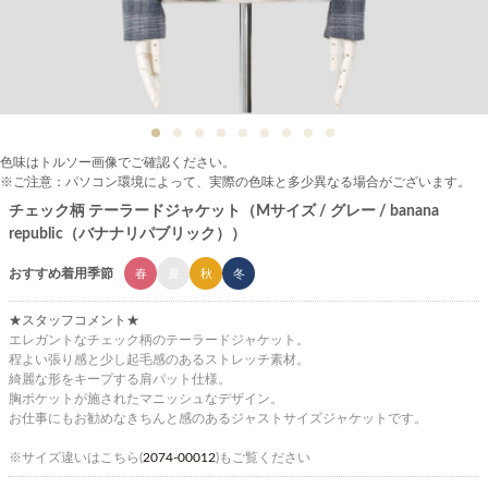
色味はトルソー画像でご確認ください。
※ご注意：パソコン環境によって、実際の色味と多少異なる場合がございます。
チェック柄 テーラードジャケット（Mサイズ / グレー / banana
republic（バナナリパブリック））
おすすめ着用季節
春
夏
秋
冬
★スタッフコメント★
エレガントなチェック柄のテーラードジャケット。
程よい張り感と少し起毛感のあるストレッチ素材。
綺麗な形をキープする肩パット仕様。
胸ポケットが施されたマニッシュなデザイン。
お仕事にもお勧めなきちんと感のあるジャストサイズジャケットです。
※サイズ違いはこちら(
2074-00012
)もご覧ください