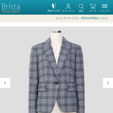
初めての方
メニュー
マイページ
探す
カート
ようこそ
ゲスト
さん（
新規会員登録はこちら
）