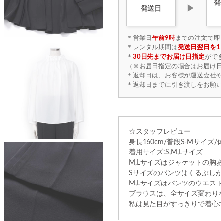
発
▶
発送日
＊営業日
午前9時
までの注文で即
＊レンタル期間は
発送日翌日を1
＊
30日先までお届け日指定
がで
（※お届日指定の場合はお届け日
＊返却日は、お客様が運送会社
＊返却日までに引き渡しをお願
☆スタッフレビュー
身長160cm/普段S-Mサイズ/
着用サイズ:S,M,Lサイズ
M,Lサイズはジャケットの胸
Sサイズのパンツはくるぶし
M,Lサイズはパンツのウエ
ブラウスは、全サイズ変わり
私は見た目がすっきりで着心