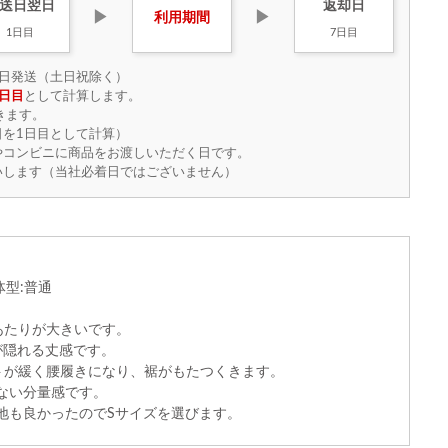
送日
翌日
返却日
▶
▶
利用
期間
1日目
7日目
日発送（土日祝除く）
日目
として計算します。
きます。
を1日目として計算）
やコンビニに商品をお渡しいただく日です。
いします（当社必着日ではございません）
体型:普通
あたりが大きいです。
が隠れる丈感です。
ストが緩く腰履きになり、裾がもたつくきます。
ない分量感です。
地も良かったのでSサイズを選びます。