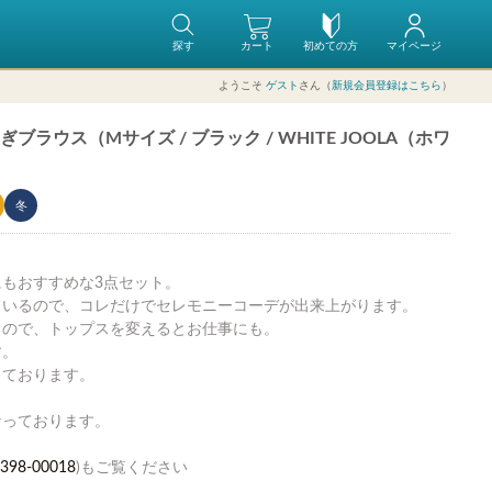
探す
カート
初めての方
マイページ
ようこそ
ゲスト
さん（
新規会員登録はこちら
）
ラウス（Mサイズ / ブラック / WHITE JOOLA（ホワ
冬
もおすすめな3点セット。
ているので、コレだけでセレモニーコーデが出来上がります。
るので、トップスを変えるとお仕事にも。
す。
っております。
。
なっております。
398-00018
)もご覧ください