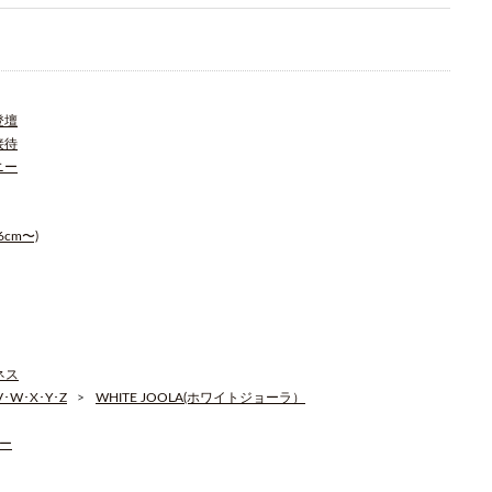
登壇
接待
ニー
cm〜)
ジネス
W･X･Y･Z
WHITE JOOLA(ホワイトジョーラ）
ィー