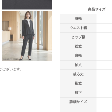
商品サイズ
身幅
ウエスト幅
ヒップ幅
総丈
肩幅
袖丈
がございます。
後ろ丈
裄丈
股下
詳細サイズ