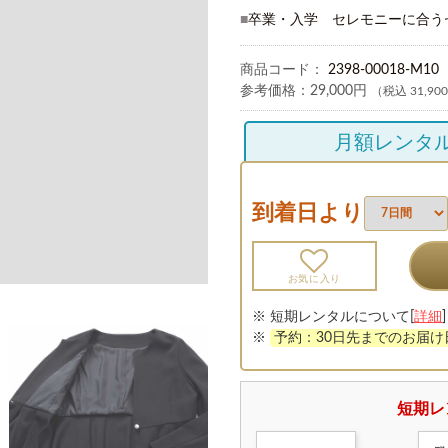
■
卒業・入学 セレモニーに合う
商品コード：
2398-00018-M10
参考価格：
29,000円
（税込 31,90
月額レンタ
到着日より
お気に入り
※ 短期レンタルについて[
詳細
]
※
予約：30日先までのお届
短期レ