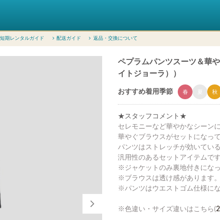
短期レンタルガイド
配送ガイド
返品・交換について
ペプラムパンツスーツ＆華やぎブ
イトジョーラ））
おすすめ着用季節
春
夏
秋
★スタッフコメント★
セレモニーなど華やかなシーンに
華やぐブラウスがセットになっ
パンツはストレッチが効いてい
汎用性のあるセットアイテムで
※ジャケットのみ裏地付きにな
※ブラウスは透け感があります
※パンツはウエストゴム仕様に
※色違い・サイズ違いはこちら(
2