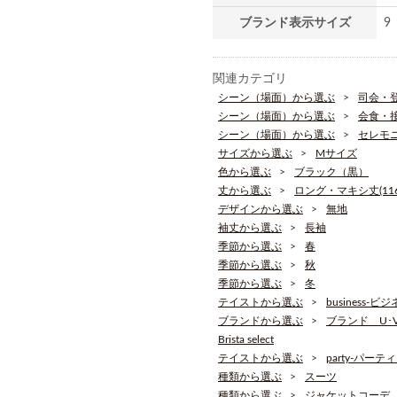
ブランド表示サイズ
9
関連カテゴリ
シーン（場面）から選ぶ
司会・
シーン（場面）から選ぶ
会食・
シーン（場面）から選ぶ
セレモ
サイズから選ぶ
Mサイズ
色から選ぶ
ブラック（黒）
丈から選ぶ
ロング・マキシ丈(116
デザインから選ぶ
無地
袖丈から選ぶ
長袖
季節から選ぶ
春
季節から選ぶ
秋
季節から選ぶ
冬
テイストから選ぶ
business-ビ
ブランドから選ぶ
ブランド U･V･
Brista select
テイストから選ぶ
party-パーテ
種類から選ぶ
スーツ
種類から選ぶ
ジャケットコーデ