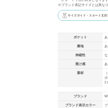
がヌード寸法の目安となりま
※ブランド表記サイズとは異な
サイズガイド・スカート丈目
ポケット
あ
裏地
あ
伸縮性
な
透け感
あ
素材
（
ポ
5
ブランド
W
ブランド表示カラー
ブ