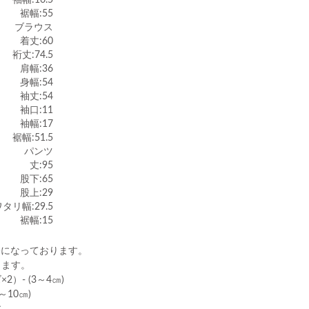
袖幅:16.5
裾幅:55
ブラウス
着丈:60
裄丈:74.5
肩幅:36
身幅:54
袖丈:54
袖口:11
袖幅:17
裾幅:51.5
パンツ
丈:95
股下:65
股上:29
タリ幅:29.5
裾幅:15
)になっております。
ります。
）- (3～4㎝)
10㎝)