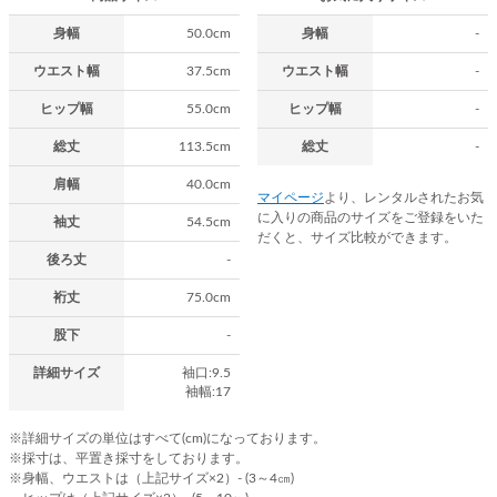
身幅
50.0cm
身幅
-
ウエスト幅
37.5cm
ウエスト幅
-
ヒップ幅
55.0cm
ヒップ幅
-
総丈
113.5cm
総丈
-
肩幅
40.0cm
マイページ
より、レンタルされたお気
に入りの商品のサイズをご登録をいた
袖丈
54.5cm
だくと、サイズ比較ができます。
後ろ丈
-
裄丈
75.0cm
股下
-
詳細サイズ
袖口:9.5
袖幅:17
※詳細サイズの単位はすべて(cm)になっております。
※採寸は、平置き採寸をしております。
※身幅、ウエストは（上記サイズ×2）- (3～4㎝)