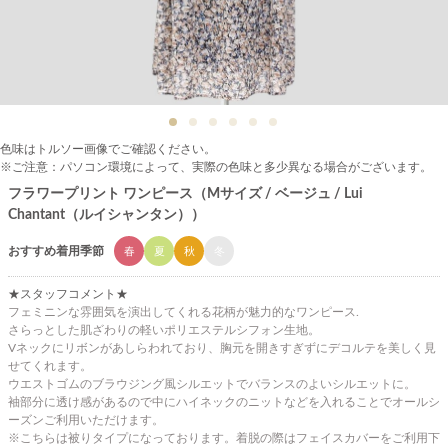
色味はトルソー画像でご確認ください。
※ご注意：パソコン環境によって、実際の色味と多少異なる場合がございます。
フラワープリント ワンピース（Mサイズ / ベージュ / Lui
Chantant（ルイシャンタン））
おすすめ着用季節
春
夏
秋
冬
★スタッフコメント★
フェミニンな雰囲気を演出してくれる花柄が魅力的なワンピース.
さらっとした肌ざわりの軽いポリエステルシフォン生地。
Vネックにリボンがあしらわれており、胸元を開きすぎずにデコルテを美しく見
せてくれます。
ウエストゴムのブラウジング風シルエットでバランスのよいシルエットに。
袖部分に透け感があるので中にハイネックのニットなどを入れることでオールシ
ーズンご利用いただけます。
※こちらは被りタイプになっております。着脱の際はフェイスカバーをご利用下