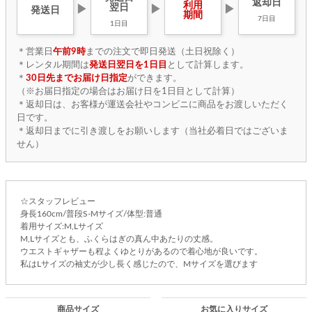
返却日
利用
翌日
▶
▶
▶
発送日
期間
7日目
1日目
＊営業日
午前9時
までの注文で即日発送（土日祝除く）
＊レンタル期間は
発送日翌日を1日目
として計算します。
＊
30日先までお届け日指定
ができます。
（※お届日指定の場合はお届け日を1日目として計算）
＊返却日は、お客様が運送会社やコンビニに商品をお渡しいただく
日です。
＊返却日までに引き渡しをお願いします（当社必着日ではございま
せん）
☆スタッフレビュー
身長160cm/普段S-Mサイズ/体型:普通
着用サイズ:M,Lサイズ
M,Lサイズとも、ふくらはぎの真ん中あたりの丈感。
ウエストギャザーも程よくゆとりがあるので着心地が良いです。
私はLサイズの袖丈が少し長く感じたので、Mサイズを選びます
商品サイズ
お気に入りサイズ