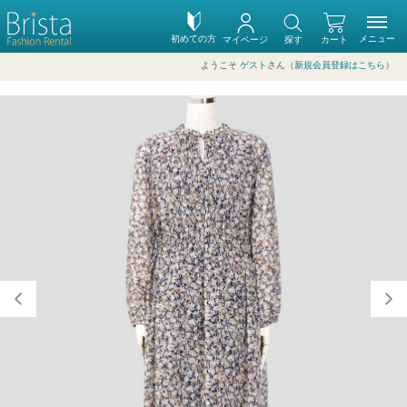
初めての方
メニュー
マイページ
探す
カート
ようこそ
ゲスト
さん（
新規会員登録はこちら
）