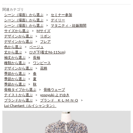
関連カテゴリ
シーン（場面）から選ぶ
セミナー参加
シーン（場面）から選ぶ
デイリー
シーン（場面）から選ぶ
マタニティ・妊娠期間
サイズから選ぶ
Mサイズ
デザインから選ぶ
リボン
デザインから選ぶ
フレア
色から選ぶ
ベージュ
丈から選ぶ
ひざ下(着丈96-115cm)
袖丈から選ぶ
長袖
種類から選ぶ
ワンピース
デザインから選ぶ
花柄
季節から選ぶ
春
季節から選ぶ
夏
季節から選ぶ
秋
骨格タイプから選ぶ
骨格ウェーブ
テイストから選ぶ
yosoyuki-よそゆき
ブランドから選ぶ
ブランド K･L･M･N･O
Lui Chantant（ルイシャンタン）