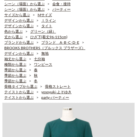
シーン（場面）から選ぶ
会食・接待
シーン（場面）から選ぶ
パーティー
サイズから選ぶ
Mサイズ
デザインから選ぶ
Ｉライン
デザインから選ぶ
タイト
色から選ぶ
グリーン（緑）
丈から選ぶ
ひざ下(着丈96-115cm)
ブランドから選ぶ
ブランド A･B･C･D･E
BROOKS BROTHERS（ブルックス ブラザーズ）
デザインから選ぶ
無地
袖丈から選ぶ
七分袖
種類から選ぶ
ワンピース
季節から選ぶ
春
季節から選ぶ
秋
季節から選ぶ
冬
骨格タイプから選ぶ
骨格ストレート
テイストから選ぶ
yosoyuki-よそゆき
テイストから選ぶ
party-パーティー