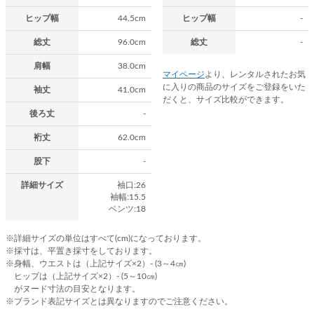
ヒップ幅
44.5cm
ヒップ幅
-
総丈
96.0cm
総丈
-
肩幅
38.0cm
マイページ
より、レンタルされたお気
に入りの商品のサイズをご登録をいた
袖丈
41.0cm
だくと、サイズ比較ができます。
後ろ丈
-
裄丈
62.0cm
股下
-
詳細サイズ
袖口:26
袖幅:15.5
ベンツ:18
※詳細サイズの単位はすべて(cm)になっております。
※採寸は、平置き採寸をしております。
※身幅、ウエストは（上記サイズ×2）- (3～4㎝)
ヒップは（上記サイズ×2）- (5～10㎝)
がヌード寸法の目安となります。
※ブランド表記サイズとは異なりますのでご注意ください。