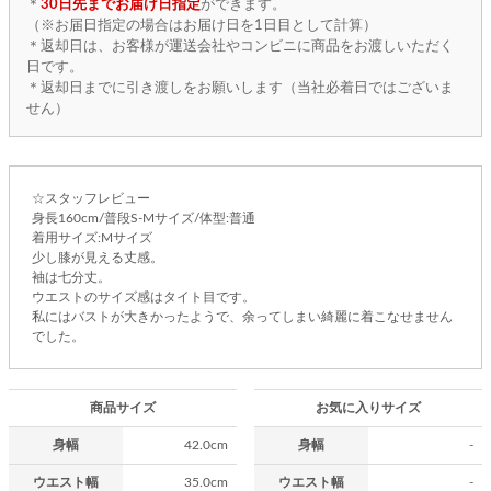
＊
30日先までお届け日指定
ができます。
（※お届日指定の場合はお届け日を1日目として計算）
＊返却日は、お客様が運送会社やコンビニに商品をお渡しいただく
日です。
＊返却日までに引き渡しをお願いします（当社必着日ではございま
せん）
☆スタッフレビュー
身長160cm/普段S-Mサイズ/体型:普通
着用サイズ:Mサイズ
少し膝が見える丈感。
袖は七分丈。
ウエストのサイズ感はタイト目です。
私にはバストが大きかったようで、余ってしまい綺麗に着こなせません
でした。
商品サイズ
お気に入りサイズ
身幅
42.0cm
身幅
-
ウエスト幅
35.0cm
ウエスト幅
-