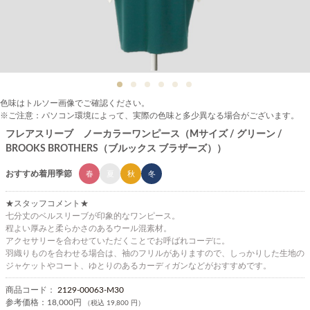
色味はトルソー画像でご確認ください。
※ご注意：パソコン環境によって、実際の色味と多少異なる場合がございます。
フレアスリーブ ノーカラーワンピース（Mサイズ / グリーン /
BROOKS BROTHERS（ブルックス ブラザーズ））
おすすめ着用季節
春
夏
秋
冬
★スタッフコメント★
七分丈のベルスリーブが印象的なワンピース。
程よい厚みと柔らかさのあるウール混素材。
アクセサリーを合わせていただくことでお呼ばれコーデに。
羽織りものを合わせる場合は、袖のフリルがありますので、しっかりした生地の
ジャケットやコート、ゆとりのあるカーディガンなどがおすすめです。
商品コード：
2129-00063-M30
参考価格：
18,000円
（税込 19,800 円）