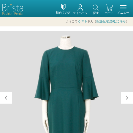
初めての方
メニュー
マイページ
探す
カート
ようこそ
ゲスト
さん（
新規会員登録はこちら
）