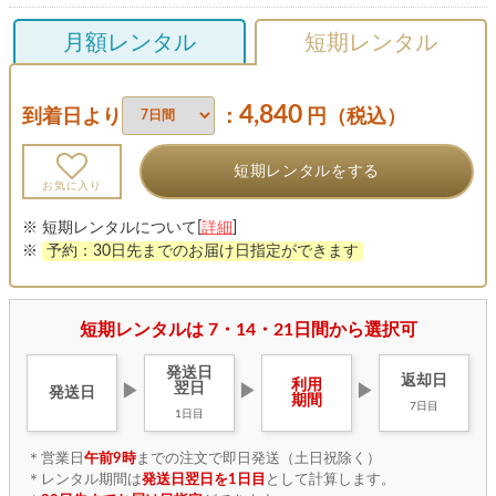
月額レンタル
短期レンタル
4,840
到着日より
：
円（税込）
短期レンタルをする
お気に入り
※ 短期レンタルについて[
詳細
]
※
予約：30日先までのお届け日指定ができます
短期レンタルは 7・14・21日間から選択可
発送日
返却日
利用
翌日
▶
▶
▶
発送日
期間
7日目
1日目
＊営業日
午前9時
までの注文で即日発送（土日祝除く）
＊レンタル期間は
発送日翌日を1日目
として計算します。