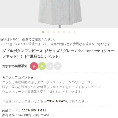
色味はトルソー画像でご確認ください。
※ご注意：パソコン環境によって、実際の色味と多少異なる場合がございます。
ダブルボタンワンピース（Sサイズ / グレー / chousonnette（シュー
ソネット）） [付属品 1点：ベルト]
おすすめ着用季節
春
夏
秋
冬
★スタッフコメント★
クラシカルな雰囲気漂うダブルブレストデザインのワンピース。
程よい厚みと適度なハリが綺麗なシルエットをキープするワンピース。
ウエストマークで雰囲気を変えて楽しむこともできます。
※色違い・サイズ違いはこちら(
2367-10049
)もご覧ください
商品コード：
2367-10049-S11
参考価格：
54,000円
（税込 59,400 円）