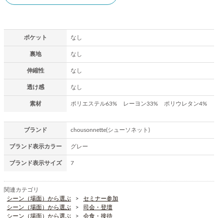
ポケット
なし
裏地
なし
伸縮性
なし
透け感
なし
素材
ポリエステル63% レーヨン33% ポリウレタン4%
ブランド
chousonnette(シューソネット)
ブランド表示カラー
グレー
ブランド表示サイズ
7
関連カテゴリ
シーン（場面）から選ぶ
セミナー参加
シーン（場面）から選ぶ
司会・登壇
シーン（場面）から選ぶ
会食・接待