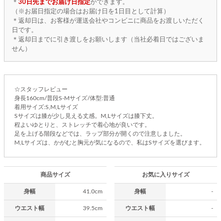
＊
30日先までお届け日指定
ができます。
（※お届日指定の場合はお届け日を1日目として計算）
＊返却日は、お客様が運送会社やコンビニに商品をお渡しいただく
日です。
＊返却日までに引き渡しをお願いします（当社必着日ではございま
せん）
☆スタッフレビュー
身長160cm/普段S-Mサイズ/体型:普通
着用サイズ:S,M,Lサイズ
Sサイズは膝が少し見える丈感。M,Lサイズは膝下丈。
程よいゆとりと、ストレッチで着心地が良いです。
足を上げる階段などでは、ラップ部分が開くので注意しました。
M,Lサイズは、かがむと胸元が気になるので、私はSサイズを選びます。
商品サイズ
お気に入りサイズ
身幅
41.0cm
身幅
-
ウエスト幅
39.5cm
ウエスト幅
-