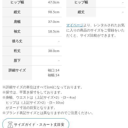
ヒップ幅
47.0cm
ヒップ幅
-
総丈
98.5cm
総丈
-
肩幅
37.0cm
マイページ
より、レンタルされたお気
に入りの商品のサイズをご登録をいた
袖丈
18.5cm
だくと、サイズ比較ができます。
後ろ丈
-
裄丈
38.0cm
股下
-
詳細サイズ
袖口:14
袖幅:14
※詳細サイズの単位はすべて(cm)になっております。
※採寸は、平置き採寸をしております。
※身幅、ウエストは（上記サイズ×2）- (3～4㎝)
ヒップは（上記サイズ×2）- (5～10㎝)
がヌード寸法の目安となります。
※ブランド表記サイズとは異なりますのでご注意ください。
サイズガイド・スカート丈目安