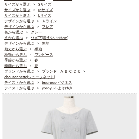
サイズから選ぶ
Sサイズ
サイズから選ぶ
Mサイズ
サイズから選ぶ
Lサイズ
デザインから選ぶ
Ａライン
デザインから選ぶ
フレア
色から選ぶ
グレー
丈から選ぶ
ひざ下(着丈96-115cm)
デザインから選ぶ
無地
袖丈から選ぶ
半袖
種類から選ぶ
ワンピース
季節から選ぶ
春
季節から選ぶ
夏
ブランドから選ぶ
ブランド A･B･C･D･E
chousonnette(シューソネット)
テイストから選ぶ
business-ビジネス
テイストから選ぶ
yosoyuki-よそゆき