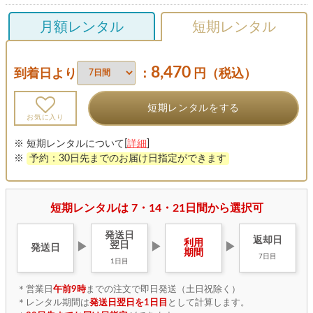
月額レンタル
短期レンタル
8,470
到着日より
：
円（税込）
短期レンタルをする
お気に入り
※ 短期レンタルについて[
詳細
]
※
予約：30日先までのお届け日指定ができます
短期レンタルは 7・14・21日間から選択可
発送日
返却日
利用
翌日
▶
▶
▶
発送日
期間
7日目
1日目
＊営業日
午前9時
までの注文で即日発送（土日祝除く）
＊レンタル期間は
発送日翌日を1日目
として計算します。