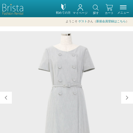
初めての方
メニュー
マイページ
探す
カート
ようこそ
ゲスト
さん（
新規会員登録はこちら
）